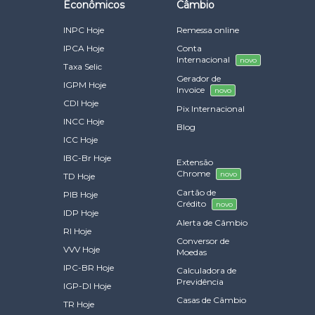
Econômicos
Câmbio
INPC Hoje
Remessa online
IPCA Hoje
Conta
Internacional
novo
Taxa Selic
Gerador de
IGPM Hoje
Invoice
novo
CDI Hoje
Pix Internacional
INCC Hoje
Blog
ICC Hoje
IBC-Br Hoje
Extensão
Chrome
novo
TD Hoje
Cartão de
PIB Hoje
Crédito
novo
IDP Hoje
Alerta de Câmbio
RI Hoje
Conversor de
VVV Hoje
Moedas
IPC-BR Hoje
Calculadora de
Previdência
IGP-DI Hoje
Casas de Câmbio
TR Hoje