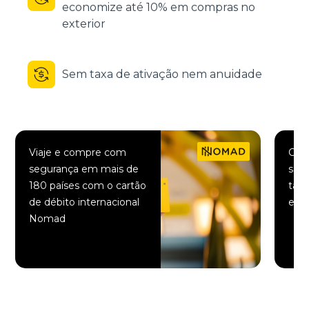
economize até 10% em compras no
exterior
Sem taxa de ativação nem anuidade
Viaje e compre com
Comp
segurança em mais de
saqu
180 países com o cartão
taxa
de débito internacional
elet
Nomad