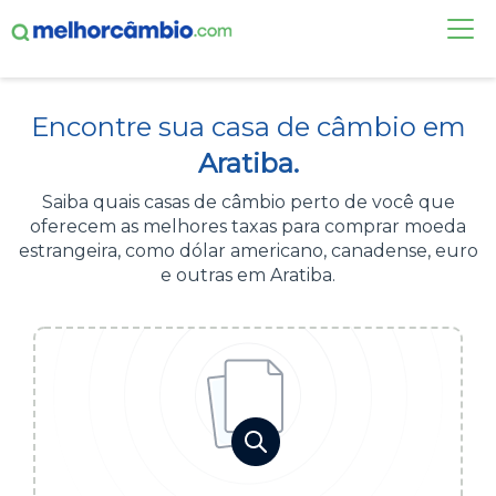
FAÇA UMA COTAÇÃO
Encontre sua casa de câmbio em
CASAS DE CÂMBIO
Aratiba.
DÓLAR HOJE
Saiba quais casas de câmbio perto de você que
oferecem as melhores taxas para comprar moeda
ALERTA DE CÂMBIO
estrangeira, como dólar americano, canadense, euro
e outras em Aratiba.
CONTA INTERNACIONAL
NOVO
Acesse sua conta:
ÁREA DO CLIENTE
BROKER DE OFERTAS