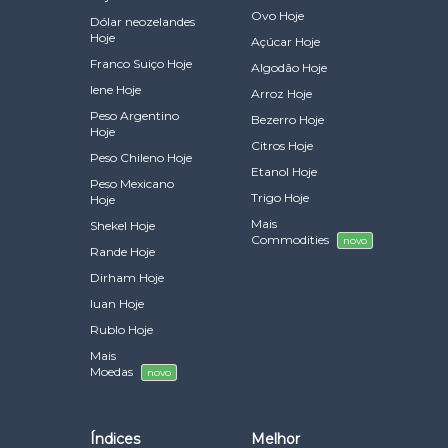
Ovo Hoje
Dólar neozelandes
Hoje
Açúcar Hoje
Franco Suiço Hoje
Algodão Hoje
Iene Hoje
Arroz Hoje
Peso Argentino
Bezerro Hoje
Hoje
Citros Hoje
Peso Chileno Hoje
Etanol Hoje
Peso Mexicano
Trigo Hoje
Hoje
Mais
Shekel Hoje
Commodities
novo
Rande Hoje
Dirham Hoje
Iuan Hoje
Rublo Hoje
Mais
Moedas
novo
Índices
Melhor