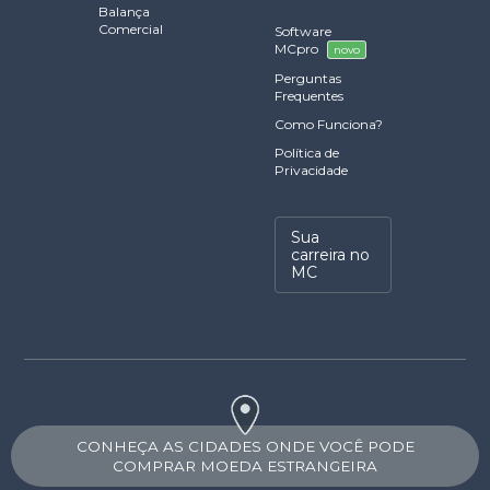
Balança
Comercial
Software
MCpro
novo
Perguntas
Frequentes
Como Funciona?
Política de
Privacidade
Sua
carreira no
MC
CONHEÇA AS CIDADES ONDE VOCÊ PODE
COMPRAR MOEDA ESTRANGEIRA