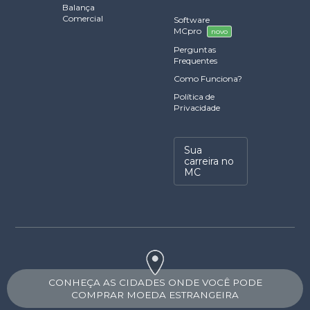
Balança
Comercial
Software
MCpro
novo
Perguntas
Frequentes
Como Funciona?
Política de
Privacidade
Sua
carreira no
MC
CONHEÇA AS CIDADES ONDE VOCÊ PODE
COMPRAR MOEDA ESTRANGEIRA