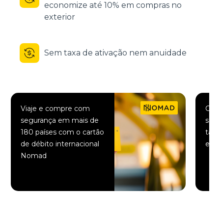
economize até 10% em compras no
exterior
Sem taxa de ativação nem anuidade
Viaje e compre com
Comp
segurança em mais de
saqu
180 países com o cartão
taxa
de débito internacional
elet
Nomad