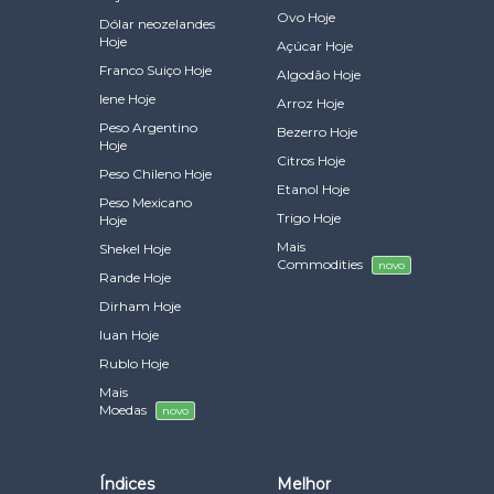
Ovo Hoje
Dólar neozelandes
Hoje
Açúcar Hoje
Franco Suiço Hoje
Algodão Hoje
Iene Hoje
Arroz Hoje
Peso Argentino
Bezerro Hoje
Hoje
Citros Hoje
Peso Chileno Hoje
Etanol Hoje
Peso Mexicano
Trigo Hoje
Hoje
Mais
Shekel Hoje
Commodities
novo
Rande Hoje
Dirham Hoje
Iuan Hoje
Rublo Hoje
Mais
Moedas
novo
Índices
Melhor