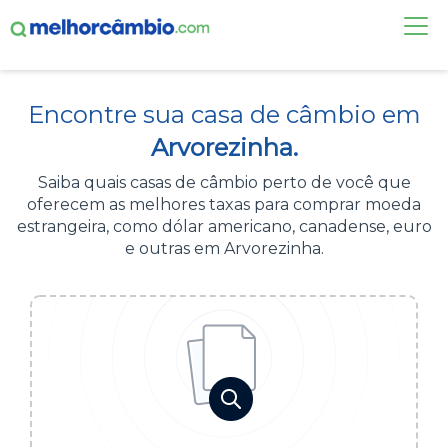
FAÇA UMA COTAÇÃO
Encontre sua casa de câmbio em
CASAS DE CÂMBIO
Arvorezinha.
DÓLAR HOJE
Saiba quais casas de câmbio perto de você que
oferecem as melhores taxas para comprar moeda
ALERTA DE CÂMBIO
estrangeira, como dólar americano, canadense, euro
e outras em Arvorezinha.
CONTA INTERNACIONAL
NOVO
Acesse sua conta:
ÁREA DO CLIENTE
BROKER DE OFERTAS