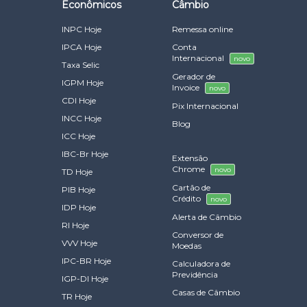
Econômicos
Câmbio
INPC Hoje
Remessa online
IPCA Hoje
Conta
Internacional
novo
Taxa Selic
Gerador de
IGPM Hoje
Invoice
novo
CDI Hoje
Pix Internacional
INCC Hoje
Blog
ICC Hoje
IBC-Br Hoje
Extensão
Chrome
novo
TD Hoje
Cartão de
PIB Hoje
Crédito
novo
IDP Hoje
Alerta de Câmbio
RI Hoje
Conversor de
VVV Hoje
Moedas
IPC-BR Hoje
Calculadora de
Previdência
IGP-DI Hoje
Casas de Câmbio
TR Hoje