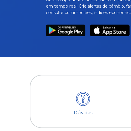
em tempo real. Crie alertas de câmbio, fa
consulte commodities, índices econômico
Dúvidas