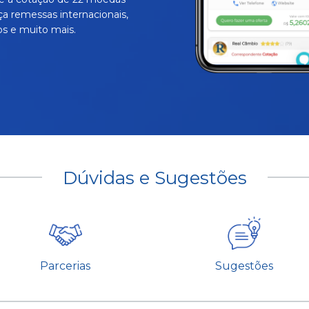
ça remessas internacionais,
s e muito mais.
Dúvidas e Sugestões
Parcerias
Sugestões