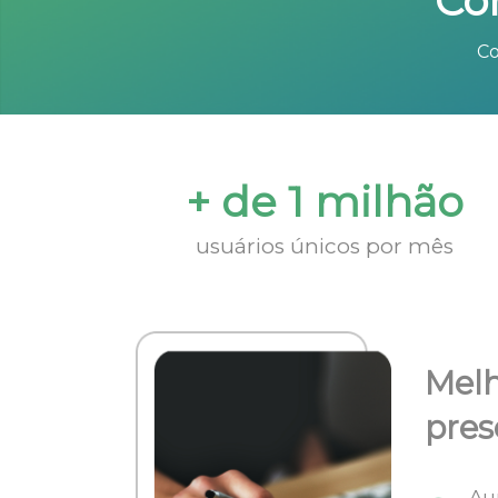
Co
Co
+ de 1 milhão
usuários únicos por mês
Melh
pres
Au