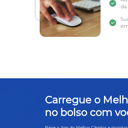
da
Su
em
Carregue o Mel
no bolso com vo
Baixe o App do Melhor Câmbio e monitor