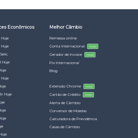
ices Econômicos
Melhor Câmbio
 Hoje
Remessa online
 Hoje
Conta Internacional
novo
Selic
Gerador de Invoice
novo
 Hoje
Pix Internacional
Hoje
Blog
 Hoje
Hoje
Extensão Chrome
novo
Br Hoje
Cartão de Crédito
novo
oje
Alerta de Câmbio
Hoje
Conversor de Moedas
Hoje
Calculadora de Previdência
je
Casas de Câmbio
Hoje