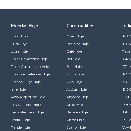
Moedas Hoje
Commodities
Índ
Dólar Hoje
Ouro Hoje
INPC
Euro Hoje
Petróleo Hoje
IPCA
Libra Hoje
Café Hoje
Taxa 
Dólar Canadense Hoje
Boi Hoje
IGPM
Dólar Australiano Hoje
Soja Hoje
CDI 
Dólar neozelandes Hoje
Milho Hoje
INCC
Franco Suiço Hoje
Ovo Hoje
ICC 
Iene Hoje
Açúcar Hoje
IBC-
Peso Argentino Hoje
Algodão Hoje
TD H
Peso Chileno Hoje
Arroz Hoje
PIB 
Peso Mexicano Hoje
Bezerro Hoje
IDP 
Shekel Hoje
Citros Hoje
RI Ho
Rande Hoje
Etanol Hoje
VVV 