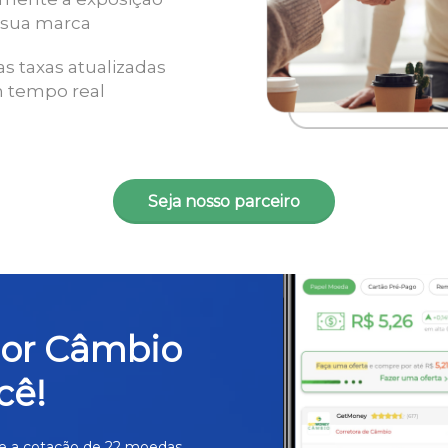
 sua marca
as taxas atualizadas
 tempo real
Seja nosso parceiro
hor Câmbio
cê!
e a cotação de 22 moedas