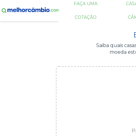
FAÇA UMA
CAS
COTAÇÃO
CÂ
Saiba quais cas
moeda estr
P