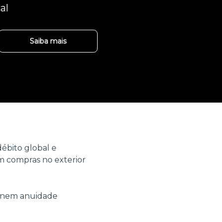
al
Saiba mais
ébito global e
 compras no exterior
o nem anuidade