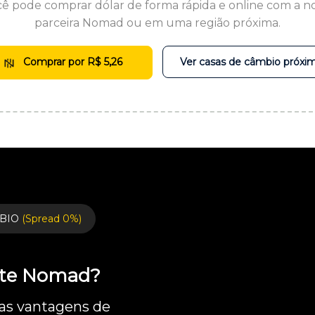
ê pode comprar dólar de forma rápida e online com a n
parceira Nomad ou em uma região próxima.
Comprar por R$ 5,26
Ver casas de câmbio próxi
BIO
(Spread 0%)
ente Nomad?
 as vantagens de