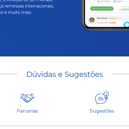
ça remessas internacionais,
s e muito mais.
Dúvidas e Sugestões
Parcerias
Sugestões