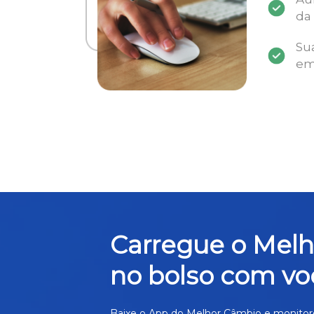
da
Su
em
Carregue o Mel
no bolso com vo
Baixe o App do Melhor Câmbio e monitor