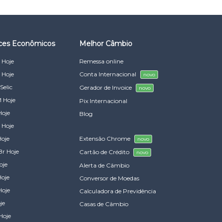
ices Econômicos
Melhor Câmbio
 Hoje
Remessa online
 Hoje
Conta Internacional
novo
Selic
Gerador de Invoice
novo
 Hoje
Pix Internacional
Hoje
Blog
 Hoje
Hoje
Extensão Chrome
novo
Br Hoje
Cartão de Crédito
novo
oje
Alerta de Câmbio
Hoje
Conversor de Moedas
Hoje
Calculadora de Previdência
je
Casas de Câmbio
Hoje