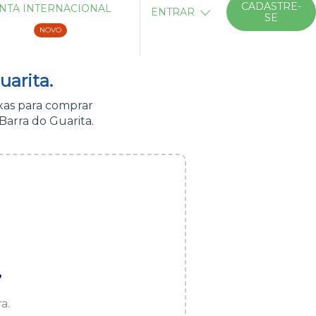
CADASTRE-
NTA INTERNACIONAL
ENTRAR
SE
NOVO
uarita.
xas para comprar
arra do Guarita.
”
a.