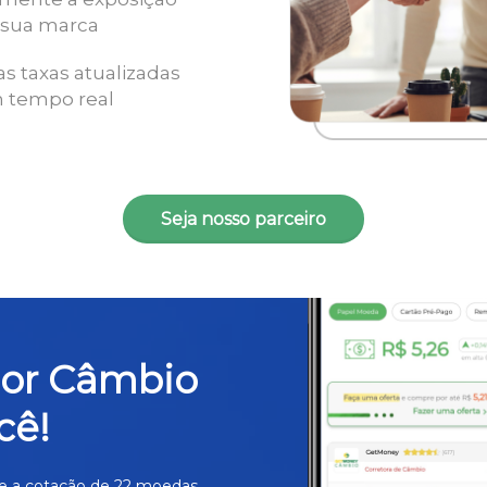
 sua marca
as taxas atualizadas
 tempo real
Seja nosso parceiro
hor Câmbio
cê!
e a cotação de 22 moedas