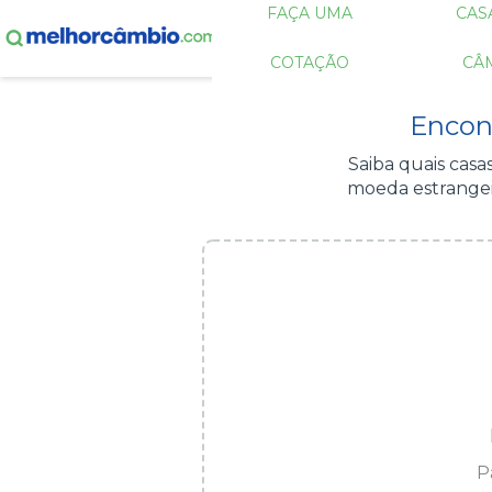
FAÇA UMA
CAS
COTAÇÃO
CÂ
Encon
Saiba quais cas
moeda estrangei
P