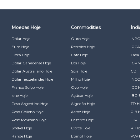
Moedas Hoje
Commodities
Índ
Dólar Hoje
Ouro Hoje
INPC
Euro Hoje
Petróleo Hoje
IPCA
Libra Hoje
Café Hoje
Taxa 
Dólar Canadense Hoje
Boi Hoje
IGPM
Dólar Australiano Hoje
Soja Hoje
CDI 
Dólar neozelandes Hoje
Milho Hoje
INCC
Franco Suiço Hoje
Ovo Hoje
ICC 
Iene Hoje
Açúcar Hoje
IBC-
Peso Argentino Hoje
Algodão Hoje
TD H
Peso Chileno Hoje
Arroz Hoje
PIB 
Peso Mexicano Hoje
Bezerro Hoje
IDP 
Shekel Hoje
Citros Hoje
RI Ho
Rande Hoje
Etanol Hoje
VVV 