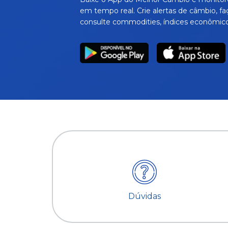
em tempo real. Crie alertas de câmbio, fa
consulte commodities, índices econômico
Dúvidas