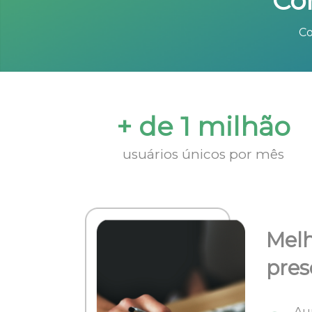
Co
Co
+ de 1 milhão
usuários únicos por mês
Melh
pres
Au