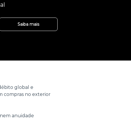
al
Saiba mais
ébito global e
 compras no exterior
o nem anuidade