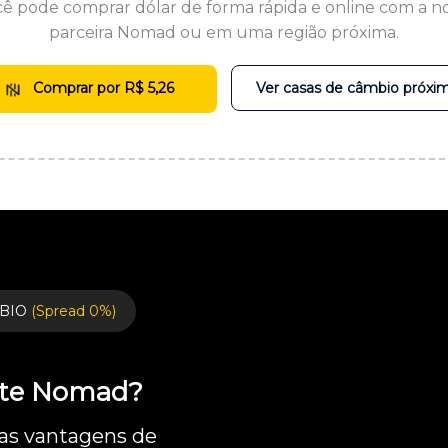
ê pode comprar dólar de forma rápida e online com a n
parceira Nomad ou em uma região próxima.
Comprar por R$ 5,26
Ver casas de câmbio próxi
BIO
(Spread 0%)
ente Nomad?
 as vantagens de