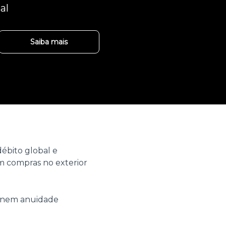
al
Saiba mais
ébito global e
 compras no exterior
o nem anuidade