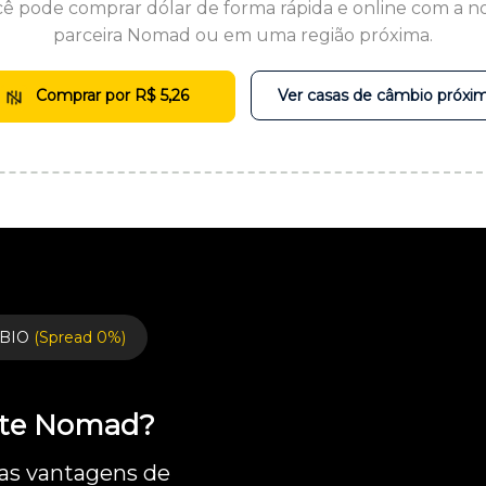
ê pode comprar dólar de forma rápida e online com a n
parceira Nomad ou em uma região próxima.
Comprar por R$ 5,26
Ver casas de câmbio próxi
BIO
(Spread 0%)
ente Nomad?
 as vantagens de