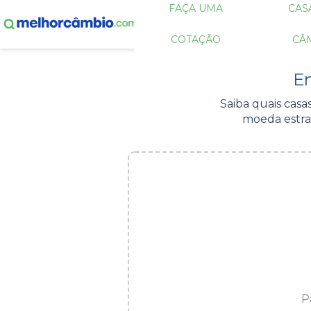
FAÇA UMA
CAS
COTAÇÃO
CÂ
E
Saiba quais cas
moeda estra
P