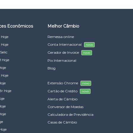
ices Econômicos
Melhor Câmbio
 Hoje
Remessa online
 Hoje
Conta Internacional
novo
Selic
Gerador de Invoice
novo
 Hoje
Pix Internacional
Hoje
Blog
 Hoje
Hoje
Extensão Chrome
novo
Br Hoje
Cartão de Crédito
novo
oje
Alerta de Câmbio
Hoje
Conversor de Moedas
Hoje
Calculadora de Previdência
je
Casas de Câmbio
Hoje