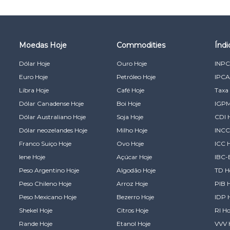
Moedas Hoje
Commodities
Índ
Dólar Hoje
Ouro Hoje
INPC
Euro Hoje
Petróleo Hoje
IPCA
Libra Hoje
Café Hoje
Taxa 
Dólar Canadense Hoje
Boi Hoje
IGPM
Dólar Australiano Hoje
Soja Hoje
CDI 
Dólar neozelandes Hoje
Milho Hoje
INCC
Franco Suiço Hoje
Ovo Hoje
ICC 
Iene Hoje
Açúcar Hoje
IBC-
Peso Argentino Hoje
Algodão Hoje
TD H
Peso Chileno Hoje
Arroz Hoje
PIB 
Peso Mexicano Hoje
Bezerro Hoje
IDP 
Shekel Hoje
Citros Hoje
RI Ho
Rande Hoje
Etanol Hoje
VVV 