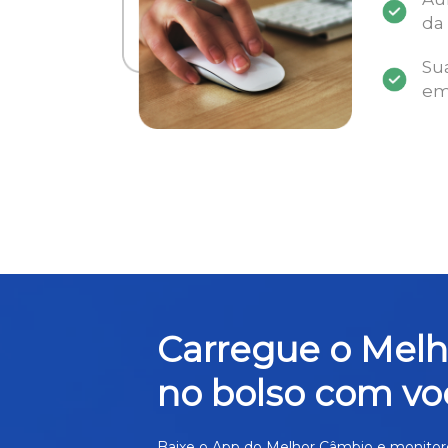
da
Su
em
Carregue o Mel
no bolso com vo
Baixe o App do Melhor Câmbio e monitor