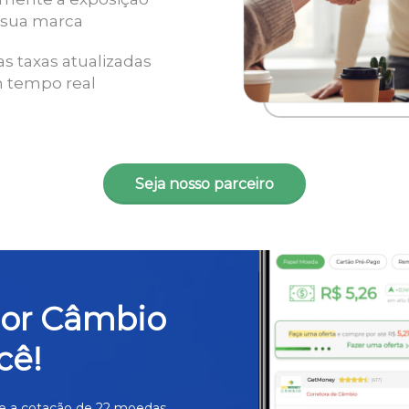
 sua marca
as taxas atualizadas
 tempo real
Seja nosso parceiro
hor Câmbio
cê!
e a cotação de 22 moedas