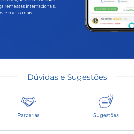
ça remessas internacionais,
s e muito mais.
Dúvidas e Sugestões
Parcerias
Sugestões