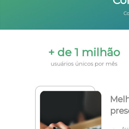
Co
Co
+ de 1 milhão
usuários únicos por mês
Melh
pres
Au