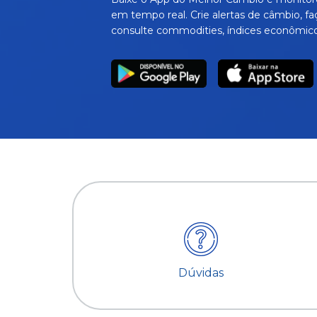
em tempo real. Crie alertas de câmbio, fa
consulte commodities, índices econômico
Dúvidas