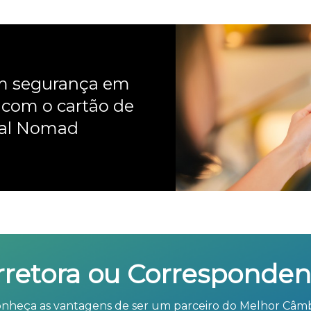
om segurança em
 com o cartão de
nal Nomad
rretora ou Corresponden
nheça as vantagens de ser um parceiro do Melhor Câm