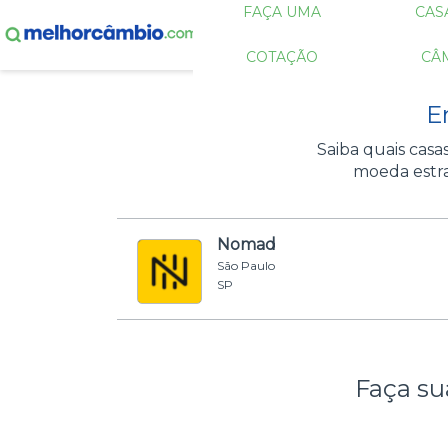
FAÇA UMA
CAS
COTAÇÃO
CÂ
E
Saiba quais cas
moeda estra
Nomad
São Paulo
SP
Faça su