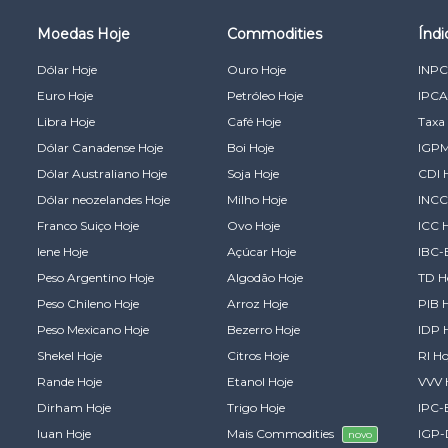
Moedas Hoje
Commodities
Índ
Dólar Hoje
Ouro Hoje
INPC
Euro Hoje
Petróleo Hoje
IPCA
Libra Hoje
Café Hoje
Taxa 
Dólar Canadense Hoje
Boi Hoje
IGPM
Dólar Australiano Hoje
Soja Hoje
CDI 
Dólar neozelandes Hoje
Milho Hoje
INCC
Franco Suiço Hoje
Ovo Hoje
ICC 
Iene Hoje
Açúcar Hoje
IBC-
Peso Argentino Hoje
Algodão Hoje
TD H
Peso Chileno Hoje
Arroz Hoje
PIB 
Peso Mexicano Hoje
Bezerro Hoje
IDP 
Shekel Hoje
Citros Hoje
RI Ho
Rande Hoje
Etanol Hoje
VVV 
Dirham Hoje
Trigo Hoje
IPC-
Iuan Hoje
Mais Commodities
IGP-
novo