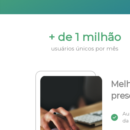
+ de 1 milhão
usuários únicos por mês
Melh
pres
Au
da