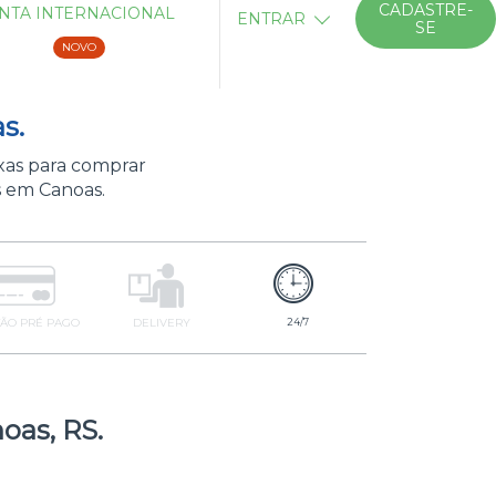
CADASTRE-
NTA INTERNACIONAL
ENTRAR
SE
NOVO
s.
xas para comprar
s em Canoas.
ÃO PRÉ PAGO
DELIVERY
24/7
oas, RS.