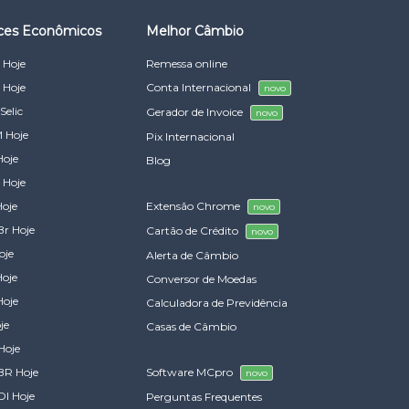
ices Econômicos
Melhor Câmbio
 Hoje
Remessa online
 Hoje
Conta Internacional
novo
Selic
Gerador de Invoice
novo
 Hoje
Pix Internacional
Hoje
Blog
 Hoje
Hoje
Extensão Chrome
novo
Br Hoje
Cartão de Crédito
novo
oje
Alerta de Câmbio
Hoje
Conversor de Moedas
Hoje
Calculadora de Previdência
je
Casas de Câmbio
Hoje
BR Hoje
Software MCpro
novo
DI Hoje
Perguntas Frequentes