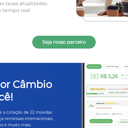
as taxas atualizadas
 tempo real
Seja nosso parceiro
hor Câmbio
cê!
e a cotação de 22 moedas
ça remessas internacionais,
s e muito mais.