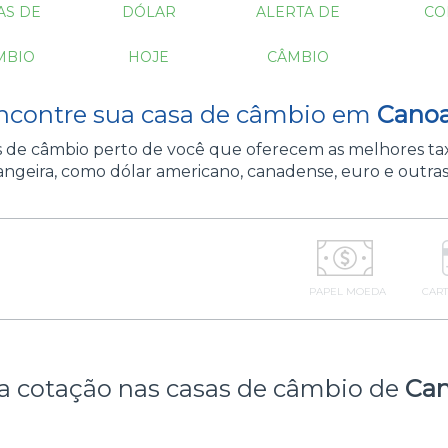
AS DE
DÓLAR
ALERTA DE
CO
MBIO
HOJE
CÂMBIO
ncontre sua casa de câmbio em
Canoa
as de câmbio perto de você que oferecem as melhores ta
ngeira, como dólar americano, canadense, euro e outra
PAPEL MOEDA
CART
a cotação nas casas de câmbio de
Can