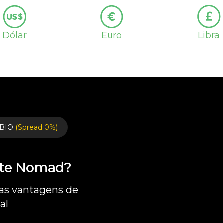
Dólar
Euro
Libra
BIO
(Spread 0%)
ente Nomad?
 as vantagens de
al