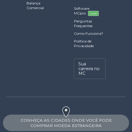
Balança
Comercial
Software
MCpro
novo
Perguntas
Frequentes
Como Funciona?
Política de
Privacidade
Sua
carreira no
MC
CONHEÇA AS CIDADES ONDE VOCÊ PODE
COMPRAR MOEDA ESTRANGEIRA