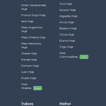
Ovo Hoje
Dólar neozelandes
Hoje
Açúcar Hoje
Franco Suiço Hoje
Algodão Hoje
Iene Hoje
Arroz Hoje
Peso Argentino
Bezerro Hoje
Hoje
Citros Hoje
Peso Chileno Hoje
Etanol Hoje
Peso Mexicano
Trigo Hoje
Hoje
Mais
Shekel Hoje
Commodities
novo
Rande Hoje
Dirham Hoje
Iuan Hoje
Rublo Hoje
Mais
Moedas
novo
Índices
Melhor