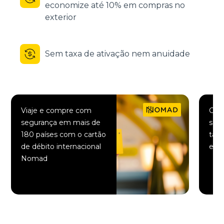
economize até 10% em compras no
exterior
Sem taxa de ativação nem anuidade
Viaje e compre com
Comp
segurança em mais de
saqu
180 países com o cartão
taxa
de débito internacional
elet
Nomad