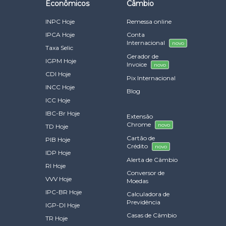
Econômicos
Câmbio
INPC Hoje
Remessa online
IPCA Hoje
Conta
Internacional
novo
Taxa Selic
Gerador de
IGPM Hoje
Invoice
novo
CDI Hoje
Pix Internacional
INCC Hoje
Blog
ICC Hoje
IBC-Br Hoje
Extensão
Chrome
novo
TD Hoje
Cartão de
PIB Hoje
Crédito
novo
IDP Hoje
Alerta de Câmbio
RI Hoje
Conversor de
VVV Hoje
Moedas
IPC-BR Hoje
Calculadora de
Previdência
IGP-DI Hoje
Casas de Câmbio
TR Hoje