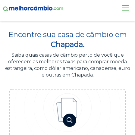
FAÇA UMA COTAÇÃO
Encontre sua casa de câmbio em
CASAS DE CÂMBIO
Chapada.
DÓLAR HOJE
Saiba quais casas de câmbio perto de você que
oferecem as melhores taxas para comprar moeda
ALERTA DE CÂMBIO
estrangeira, como dólar americano, canadense, euro
e outras em Chapada.
CONTA INTERNACIONAL
NOVO
Acesse sua conta:
ÁREA DO CLIENTE
BROKER DE OFERTAS