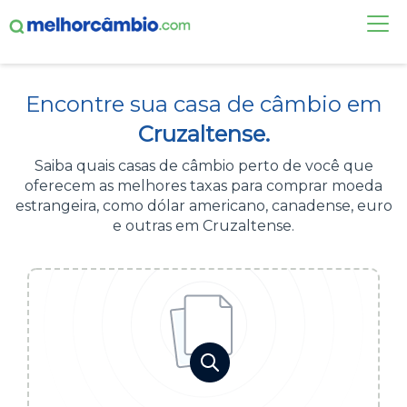
FAÇA UMA COTAÇÃO
Encontre sua casa de câmbio em
CASAS DE CÂMBIO
Cruzaltense.
DÓLAR HOJE
Saiba quais casas de câmbio perto de você que
oferecem as melhores taxas para comprar moeda
ALERTA DE CÂMBIO
estrangeira, como dólar americano, canadense, euro
e outras em Cruzaltense.
CONTA INTERNACIONAL
NOVO
Acesse sua conta:
ÁREA DO CLIENTE
BROKER DE OFERTAS