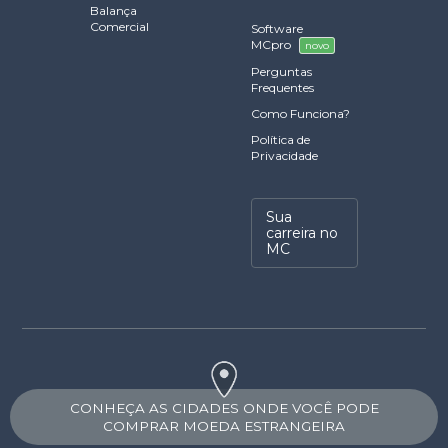
Balança
Comercial
Software
MCpro
novo
Perguntas
Frequentes
Como Funciona?
Política de
Privacidade
Sua
carreira no
MC
CONHEÇA AS CIDADES ONDE VOCÊ PODE
COMPRAR MOEDA ESTRANGEIRA