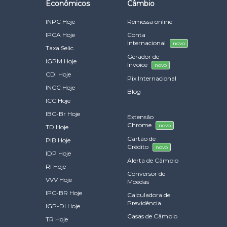
Econômicos
Câmbio
INPC Hoje
Remessa online
IPCA Hoje
Conta
Internacional
novo
Taxa Selic
Gerador de
IGPM Hoje
Invoice
novo
CDI Hoje
Pix Internacional
INCC Hoje
Blog
ICC Hoje
IBC-Br Hoje
Extensão
Chrome
novo
TD Hoje
Cartão de
PIB Hoje
Crédito
novo
IDP Hoje
Alerta de Câmbio
RI Hoje
Conversor de
VVV Hoje
Moedas
IPC-BR Hoje
Calculadora de
Previdência
IGP-DI Hoje
Casas de Câmbio
TR Hoje