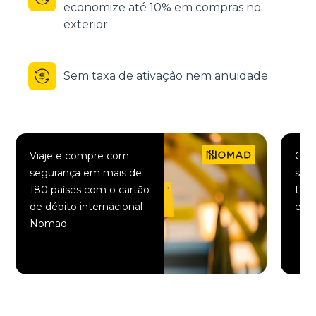
economize até 10% em compras no
exterior
Sem taxa de ativação nem anuidade
Viaje e compre com
Comp
segurança em mais de
saqu
180 países com o cartão
taxa
de débito internacional
elet
Nomad