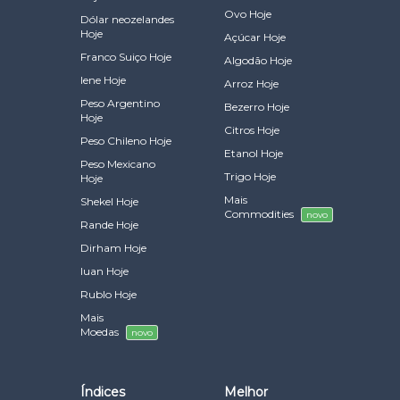
Ovo Hoje
Dólar neozelandes
Hoje
Açúcar Hoje
Franco Suiço Hoje
Algodão Hoje
Iene Hoje
Arroz Hoje
Peso Argentino
Bezerro Hoje
Hoje
Citros Hoje
Peso Chileno Hoje
Etanol Hoje
Peso Mexicano
Trigo Hoje
Hoje
Mais
Shekel Hoje
Commodities
novo
Rande Hoje
Dirham Hoje
Iuan Hoje
Rublo Hoje
Mais
Moedas
novo
Índices
Melhor