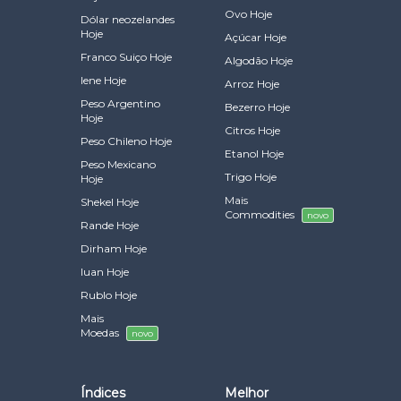
Ovo Hoje
Dólar neozelandes
Hoje
Açúcar Hoje
Franco Suiço Hoje
Algodão Hoje
Iene Hoje
Arroz Hoje
Peso Argentino
Bezerro Hoje
Hoje
Citros Hoje
Peso Chileno Hoje
Etanol Hoje
Peso Mexicano
Trigo Hoje
Hoje
Mais
Shekel Hoje
Commodities
novo
Rande Hoje
Dirham Hoje
Iuan Hoje
Rublo Hoje
Mais
Moedas
novo
Índices
Melhor