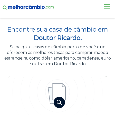
FAÇA UMA COTAÇÃO
Encontre sua casa de câmbio em
CASAS DE CÂMBIO
Doutor Ricardo.
DÓLAR HOJE
Saiba quais casas de câmbio perto de você que
oferecem as melhores taxas para comprar moeda
ALERTA DE CÂMBIO
estrangeira, como dólar americano, canadense, euro
e outras em Doutor Ricardo.
CONTA INTERNACIONAL
NOVO
Acesse sua conta:
ÁREA DO CLIENTE
BROKER DE OFERTAS