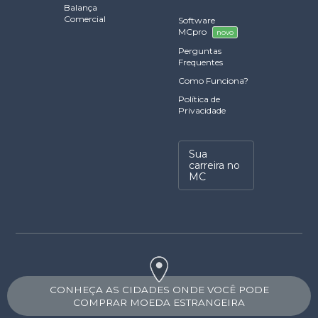
Balança
Comercial
Software
MCpro
novo
Perguntas
Frequentes
Como Funciona?
Política de
Privacidade
Sua
carreira no
MC
CONHEÇA AS CIDADES ONDE VOCÊ PODE
COMPRAR MOEDA ESTRANGEIRA