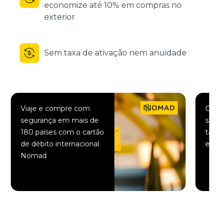
economize até 10% em compras no
exterior
Sem taxa de ativação nem anuidade
Viaje e compre com
Comp
segurança em mais de
saqu
180 países com o cartão
taxa
de débito internacional
elet
Nomad