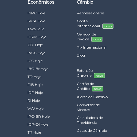
Econômicos
Câmbio
INPC Hoje
Remessa online
IPCA Hoje
Conta
Internacional
novo
Taxa Selic
Gerador de
IGPM Hoje
Invoice
novo
CDI Hoje
Pix Internacional
INCC Hoje
Blog
ICC Hoje
IBC-Br Hoje
Extensão
Chrome
novo
TD Hoje
Cartão de
PIB Hoje
Crédito
novo
IDP Hoje
Alerta de Câmbio
RI Hoje
Conversor de
VVV Hoje
Moedas
IPC-BR Hoje
Calculadora de
Previdência
IGP-DI Hoje
Casas de Câmbio
TR Hoje