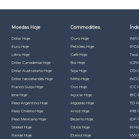
Moedas Hoje
Commodities
Índ
Dólar Hoje
Ouro Hoje
INPC
Euro Hoje
Petróleo Hoje
IPCA
Libra Hoje
Café Hoje
Taxa 
Dólar Canadense Hoje
Boi Hoje
IGPM
Dólar Australiano Hoje
Soja Hoje
CDI 
Dólar neozelandes Hoje
Milho Hoje
INCC
Franco Suiço Hoje
Ovo Hoje
ICC 
Iene Hoje
Açúcar Hoje
IBC-
Peso Argentino Hoje
Algodão Hoje
TD H
Peso Chileno Hoje
Arroz Hoje
PIB 
Peso Mexicano Hoje
Bezerro Hoje
IDP 
Shekel Hoje
Citros Hoje
RI Ho
Rande Hoje
Etanol Hoje
VVV 