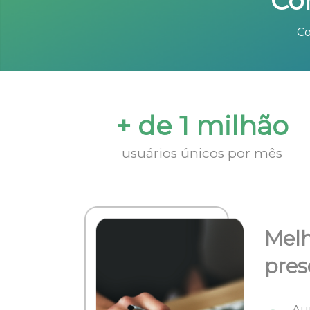
Co
Co
+ de 1 milhão
usuários únicos por mês
Melh
pres
Au