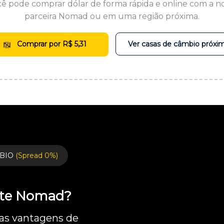
ê pode comprar dólar de forma rápida e online com a n
parceira Nomad ou em uma região próxima.
Comprar por R$ 5,31
Ver casas de câmbio próxi
BIO
(Spread 0%)
ente Nomad?
 as vantagens de