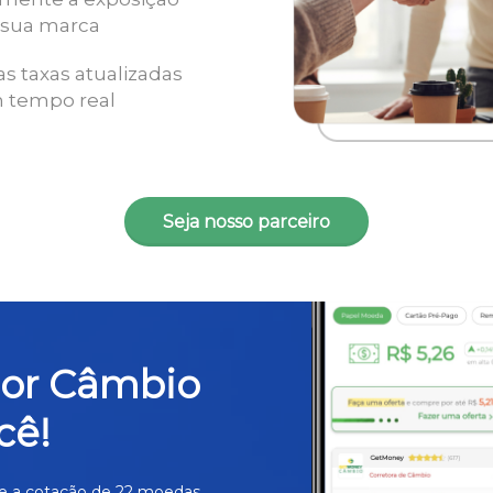
 sua marca
as taxas atualizadas
 tempo real
Seja nosso parceiro
hor Câmbio
cê!
e a cotação de 22 moedas