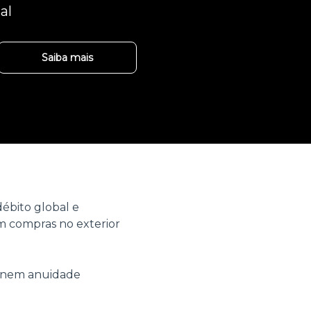
al
Saiba mais
ébito global e
 compras no exterior
o nem anuidade