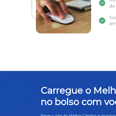
da
Su
em
Carregue o Mel
no bolso com vo
Baixe o App do Melhor Câmbio e monitor