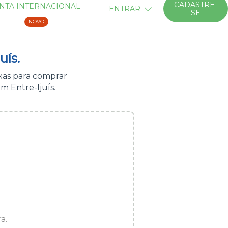
CADASTRE-
NTA INTERNACIONAL
ENTRAR
SE
NOVO
uís.
xas para comprar
m Entre-Ijuís.
a.