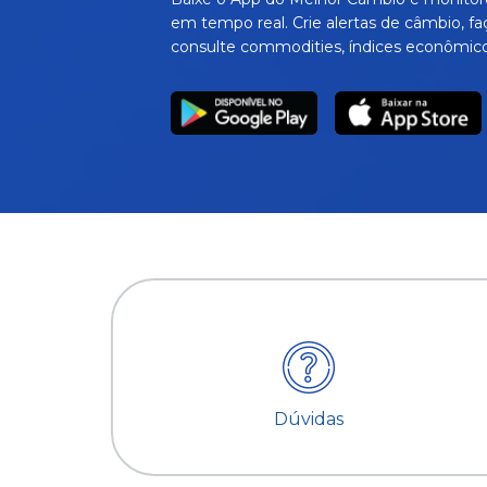
em tempo real. Crie alertas de câmbio, fa
consulte commodities, índices econômico
Dúvidas