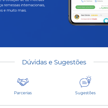
ça remessas internacionais,
s e muito mais.
Dúvidas e Sugestões
Parcerias
Sugestões