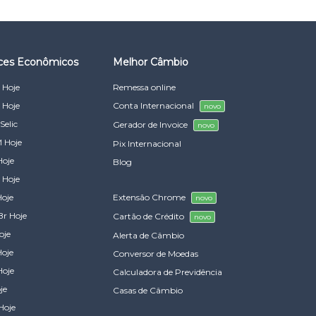
ices Econômicos
Melhor Câmbio
 Hoje
Remessa online
 Hoje
Conta Internacional
novo
Selic
Gerador de Invoice
novo
 Hoje
Pix Internacional
Hoje
Blog
 Hoje
Hoje
Extensão Chrome
novo
Br Hoje
Cartão de Crédito
novo
oje
Alerta de Câmbio
Hoje
Conversor de Moedas
Hoje
Calculadora de Previdência
je
Casas de Câmbio
Hoje