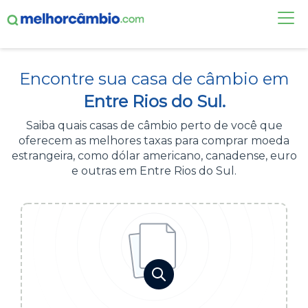
FAÇA UMA COTAÇÃO
Encontre sua casa de câmbio em
CASAS DE CÂMBIO
Entre Rios do Sul.
DÓLAR HOJE
Saiba quais casas de câmbio perto de você que
oferecem as melhores taxas para comprar moeda
ALERTA DE CÂMBIO
estrangeira, como dólar americano, canadense, euro
e outras em Entre Rios do Sul.
CONTA INTERNACIONAL
NOVO
Acesse sua conta:
ÁREA DO CLIENTE
BROKER DE OFERTAS