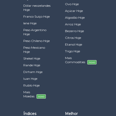
Ovo Hoje
Dólar neozelandes
Hoje
Açúcar Hoje
Franco Suiço Hoje
Algodão Hoje
Iene Hoje
Arroz Hoje
Peso Argentino
Bezerro Hoje
Hoje
Citros Hoje
Peso Chileno Hoje
Etanol Hoje
Peso Mexicano
Trigo Hoje
Hoje
Mais
Shekel Hoje
Commodities
novo
Rande Hoje
Dirham Hoje
Iuan Hoje
Rublo Hoje
Mais
Moedas
novo
Índices
Melhor