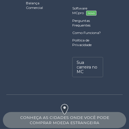
Balança
Comercial
Software
MCpro
novo
Perguntas
Frequentes
Como Funciona?
Política de
Privacidade
Sua
carreira no
MC
CONHEÇA AS CIDADES ONDE VOCÊ PODE
COMPRAR MOEDA ESTRANGEIRA