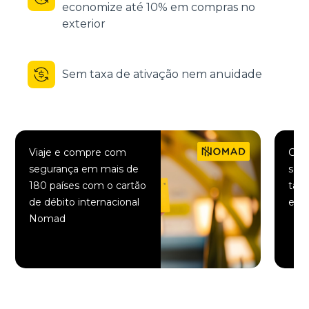
economize até 10% em compras no
exterior
Sem taxa de ativação nem anuidade
Viaje e compre com
Comp
segurança em mais de
saqu
180 países com o cartão
taxa
de débito internacional
elet
Nomad