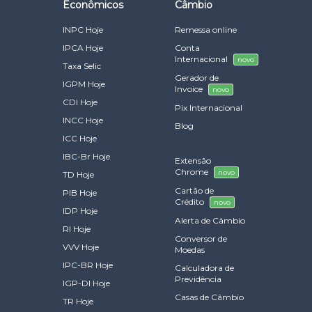
Econômicos
Câmbio
INPC Hoje
Remessa online
IPCA Hoje
Conta
Internacional
novo
Taxa Selic
Gerador de
IGPM Hoje
Invoice
novo
CDI Hoje
Pix Internacional
INCC Hoje
Blog
ICC Hoje
IBC-Br Hoje
Extensão
Chrome
novo
TD Hoje
Cartão de
PIB Hoje
Crédito
novo
IDP Hoje
Alerta de Câmbio
RI Hoje
Conversor de
VVV Hoje
Moedas
IPC-BR Hoje
Calculadora de
Previdência
IGP-DI Hoje
Casas de Câmbio
TR Hoje