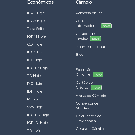
Econômicos
Câmbio
INPC Hoje
Remessa online
IPCA Hoje
Conta
Internacional
novo
Taxa Selic
Gerador de
IGPM Hoje
Invoice
novo
CDI Hoje
Pix Internacional
INCC Hoje
Blog
ICC Hoje
IBC-Br Hoje
Extensão
Chrome
novo
TD Hoje
Cartão de
PIB Hoje
Crédito
novo
IDP Hoje
Alerta de Câmbio
RI Hoje
Conversor de
VVV Hoje
Moedas
IPC-BR Hoje
Calculadora de
Previdência
IGP-DI Hoje
Casas de Câmbio
TR Hoje