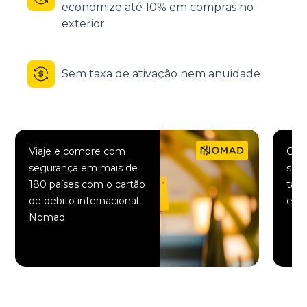
economize até 10% em compras no
exterior
Sem taxa de ativação nem anuidade
Viaje e compre com
Comp
segurança em mais de
saqu
180 países com o cartão
taxa
de débito internacional
elet
Nomad