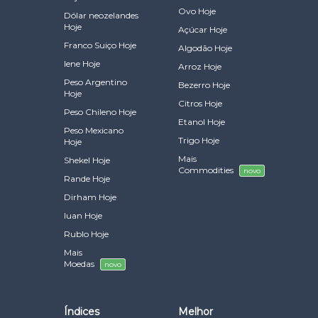
Ovo Hoje
Dólar neozelandes
Hoje
Açúcar Hoje
Franco Suiço Hoje
Algodão Hoje
Iene Hoje
Arroz Hoje
Peso Argentino
Bezerro Hoje
Hoje
Citros Hoje
Peso Chileno Hoje
Etanol Hoje
Peso Mexicano
Trigo Hoje
Hoje
Mais
Shekel Hoje
Commodities
novo
Rande Hoje
Dirham Hoje
Iuan Hoje
Rublo Hoje
Mais
Moedas
novo
Índices
Melhor