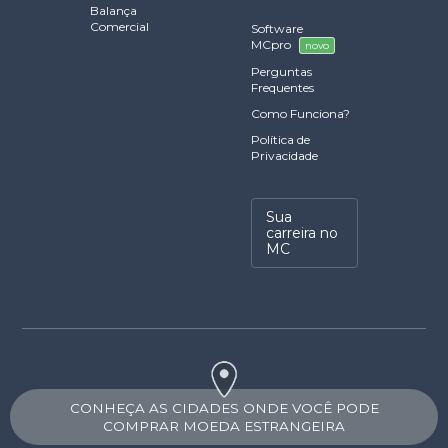
Balança
Comercial
Software
MCpro
novo
Perguntas
Frequentes
Como Funciona?
Política de
Privacidade
Sua
carreira no
MC
CONHEÇA AS CIDADES ONDE VOCÊ PODE
COMPRAR MOEDA ESTRANGEIRA