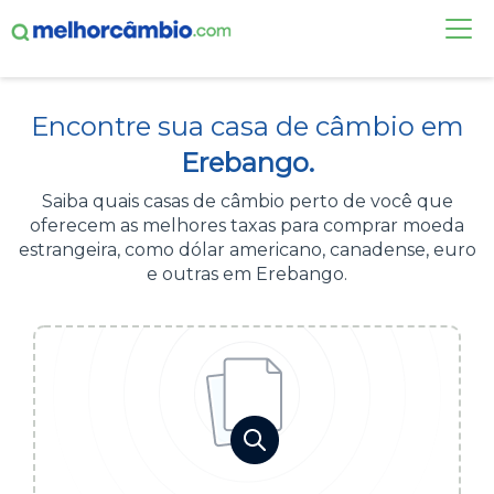
FAÇA UMA COTAÇÃO
Encontre sua casa de câmbio em
CASAS DE CÂMBIO
Erebango.
DÓLAR HOJE
Saiba quais casas de câmbio perto de você que
oferecem as melhores taxas para comprar moeda
ALERTA DE CÂMBIO
estrangeira, como dólar americano, canadense, euro
e outras em Erebango.
CONTA INTERNACIONAL
NOVO
Acesse sua conta:
ÁREA DO CLIENTE
BROKER DE OFERTAS