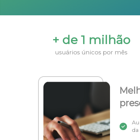
+ de 1 milhão
usuários únicos por mês
Melh
pres
Au
da