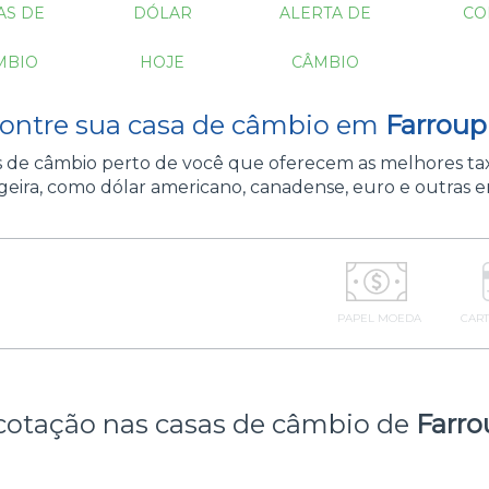
AS DE
DÓLAR
ALERTA DE
CO
MBIO
HOJE
CÂMBIO
ontre sua casa de câmbio em
Farroupi
as de câmbio perto de você que oferecem as melhores ta
eira, como dólar americano, canadense, euro e outras e
PAPEL MOEDA
CART
cotação nas casas de câmbio de
Farro