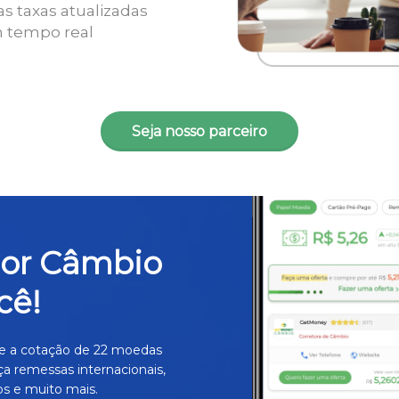
as taxas atualizadas
 tempo real
Seja nosso parceiro
hor Câmbio
cê!
e a cotação de 22 moedas
ça remessas internacionais,
s e muito mais.