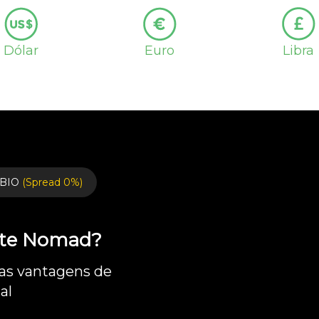
Dólar
Euro
Libra
BIO
(Spread 0%)
ente Nomad?
 as vantagens de
al