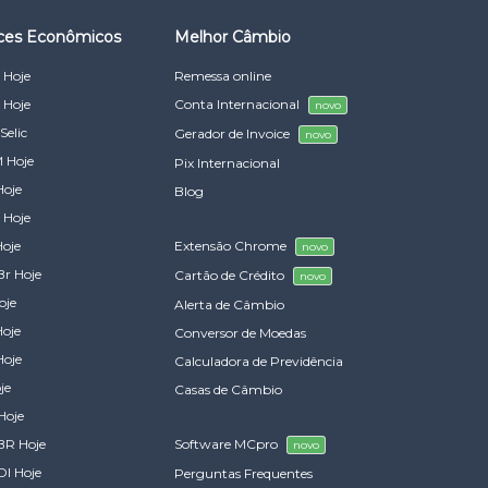
ices Econômicos
Melhor Câmbio
 Hoje
Remessa online
 Hoje
Conta Internacional
novo
Selic
Gerador de Invoice
novo
 Hoje
Pix Internacional
Hoje
Blog
 Hoje
Hoje
Extensão Chrome
novo
Br Hoje
Cartão de Crédito
novo
oje
Alerta de Câmbio
Hoje
Conversor de Moedas
Hoje
Calculadora de Previdência
je
Casas de Câmbio
Hoje
BR Hoje
Software MCpro
novo
DI Hoje
Perguntas Frequentes