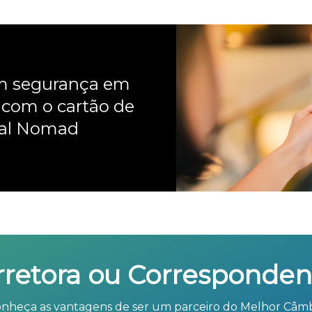
om segurança em
 com o cartão de
nal Nomad
rretora ou Corresponden
nheça as vantagens de ser um parceiro do Melhor Câm