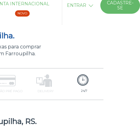
CADASTRE-
NTA INTERNACIONAL
ENTRAR
SE
NOVO
lha.
xas para comprar
m Farroupilha.
ÃO PRÉ PAGO
DELIVERY
24/7
upilha, RS.