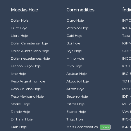
Moedas Hoje
Commodities
Índ
Dólar Hoje
Ouro Hoje
INPC
Euro Hoje
Petróleo Hoje
IPCA
Libra Hoje
Café Hoje
Taxa 
Dólar Canadense Hoje
Boi Hoje
IGPM
Dólar Australiano Hoje
Soja Hoje
CDI 
Dólar neozelandes Hoje
Milho Hoje
INCC
Franco Suiço Hoje
Ovo Hoje
ICC 
Iene Hoje
Açúcar Hoje
IBC-
Peso Argentino Hoje
Algodão Hoje
TD H
Peso Chileno Hoje
Arroz Hoje
PIB 
Peso Mexicano Hoje
Bezerro Hoje
IDP 
Shekel Hoje
Citros Hoje
RI Ho
Rande Hoje
Etanol Hoje
VVV 
Dirham Hoje
Trigo Hoje
IPC-
Iuan Hoje
Mais Commodities
IGP-
novo