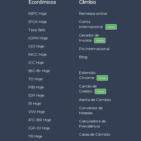
Econômicos
Câmbio
INPC Hoje
Remessa online
IPCA Hoje
Conta
Internacional
novo
Taxa Selic
Gerador de
IGPM Hoje
Invoice
novo
CDI Hoje
Pix Internacional
INCC Hoje
Blog
ICC Hoje
IBC-Br Hoje
Extensão
Chrome
novo
TD Hoje
Cartão de
PIB Hoje
Crédito
novo
IDP Hoje
Alerta de Câmbio
RI Hoje
Conversor de
VVV Hoje
Moedas
IPC-BR Hoje
Calculadora de
Previdência
IGP-DI Hoje
Casas de Câmbio
TR Hoje