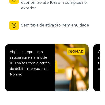
economize até 10% em compras no
exterior
Sem taxa de ativação nem anuidade
Viaje e compre com
Comp
segurança em mais de
saqu
180 países com o cartão
taxa
de débito internacional
elet
Nomad