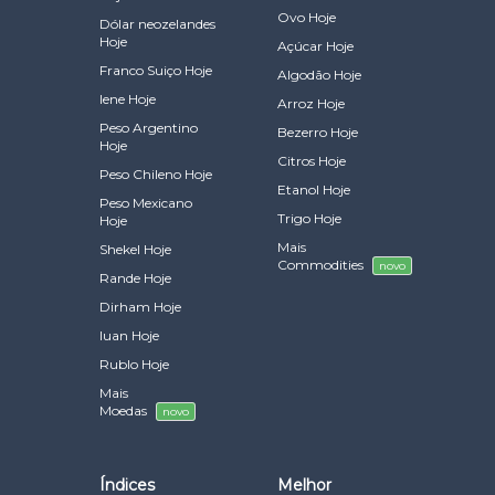
Ovo Hoje
Dólar neozelandes
Hoje
Açúcar Hoje
Franco Suiço Hoje
Algodão Hoje
Iene Hoje
Arroz Hoje
Peso Argentino
Bezerro Hoje
Hoje
Citros Hoje
Peso Chileno Hoje
Etanol Hoje
Peso Mexicano
Trigo Hoje
Hoje
Mais
Shekel Hoje
Commodities
novo
Rande Hoje
Dirham Hoje
Iuan Hoje
Rublo Hoje
Mais
Moedas
novo
Índices
Melhor