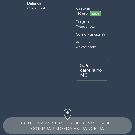
Balança
Comercial
Software
MCpro
novo
Perguntas
Frequentes
Como Funciona?
Política de
Privacidade
Sua
carreira no
MC
CONHEÇA AS CIDADES ONDE VOCÊ PODE
COMPRAR MOEDA ESTRANGEIRA