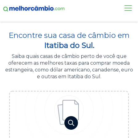
FAÇA UMA COTAÇÃO
Encontre sua casa de câmbio em
CASAS DE CÂMBIO
Itatiba do Sul.
DÓLAR HOJE
Saiba quais casas de câmbio perto de você que
oferecem as melhores taxas para comprar moeda
ALERTA DE CÂMBIO
estrangeira, como dólar americano, canadense, euro
e outras em Itatiba do Sul.
CONTA INTERNACIONAL
NOVO
Acesse sua conta:
ÁREA DO CLIENTE
BROKER DE OFERTAS