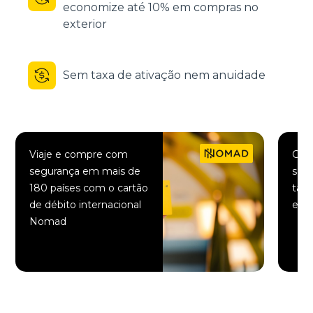
economize até 10% em compras no
exterior
Sem taxa de ativação nem anuidade
Viaje e compre com
Comp
segurança em mais de
saqu
180 países com o cartão
taxa
de débito internacional
elet
Nomad