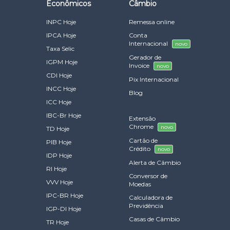
Econômicos
Câmbio
INPC Hoje
Remessa online
IPCA Hoje
Conta
Internacional
novo
Taxa Selic
Gerador de
IGPM Hoje
Invoice
novo
CDI Hoje
Pix Internacional
INCC Hoje
Blog
ICC Hoje
IBC-Br Hoje
Extensão
Chrome
novo
TD Hoje
Cartão de
PIB Hoje
Crédito
novo
IDP Hoje
Alerta de Câmbio
RI Hoje
Conversor de
VVV Hoje
Moedas
IPC-BR Hoje
Calculadora de
Previdência
IGP-DI Hoje
Casas de Câmbio
TR Hoje