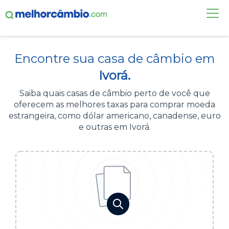
FAÇA UMA COTAÇÃO
Encontre sua casa de câmbio em
CASAS DE CÂMBIO
Ivorá.
DÓLAR HOJE
Saiba quais casas de câmbio perto de você que
oferecem as melhores taxas para comprar moeda
ALERTA DE CÂMBIO
estrangeira, como dólar americano, canadense, euro
e outras em Ivorá.
CONTA INTERNACIONAL
NOVO
Acesse sua conta:
ÁREA DO CLIENTE
BROKER DE OFERTAS