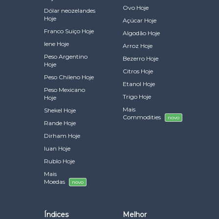
Ovo Hoje
Dólar neozelandes
Hoje
Açúcar Hoje
Franco Suiço Hoje
Algodão Hoje
Iene Hoje
Arroz Hoje
Peso Argentino
Bezerro Hoje
Hoje
Citros Hoje
Peso Chileno Hoje
Etanol Hoje
Peso Mexicano
Trigo Hoje
Hoje
Mais
Shekel Hoje
Commodities
novo
Rande Hoje
Dirham Hoje
Iuan Hoje
Rublo Hoje
Mais
Moedas
novo
Índices
Melhor