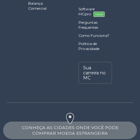
Balança
Comercial
Software
MCpro
novo
Perguntas
Frequentes
Como Funciona?
Política de
Privacidade
Sua
carreira no
MC
CONHEÇA AS CIDADES ONDE VOCÊ PODE
COMPRAR MOEDA ESTRANGEIRA