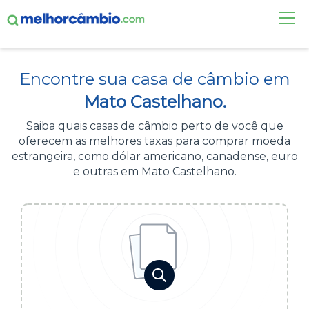
FAÇA UMA COTAÇÃO
Encontre sua casa de câmbio em
CASAS DE CÂMBIO
Mato Castelhano.
DÓLAR HOJE
Saiba quais casas de câmbio perto de você que
oferecem as melhores taxas para comprar moeda
ALERTA DE CÂMBIO
estrangeira, como dólar americano, canadense, euro
e outras em Mato Castelhano.
CONTA INTERNACIONAL
NOVO
Acesse sua conta:
ÁREA DO CLIENTE
BROKER DE OFERTAS