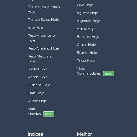
Ovo Hoje
Dólar neozelandes
Hoje
Açúcar Hoje
Franco Suiço Hoje
Algodão Hoje
Iene Hoje
Arroz Hoje
Peso Argentino
Bezerro Hoje
Hoje
Citros Hoje
Peso Chileno Hoje
Etanol Hoje
Peso Mexicano
Trigo Hoje
Hoje
Mais
Shekel Hoje
Commodities
novo
Rande Hoje
Dirham Hoje
Iuan Hoje
Rublo Hoje
Mais
Moedas
novo
Índices
Melhor