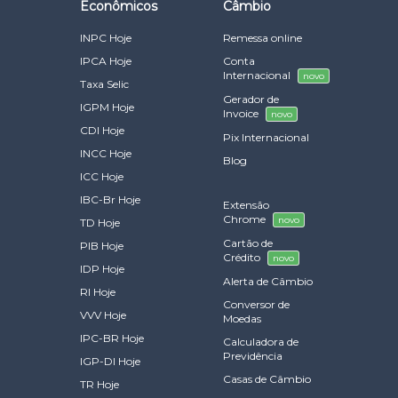
Econômicos
Câmbio
INPC Hoje
Remessa online
IPCA Hoje
Conta
Internacional
novo
Taxa Selic
Gerador de
IGPM Hoje
Invoice
novo
CDI Hoje
Pix Internacional
INCC Hoje
Blog
ICC Hoje
IBC-Br Hoje
Extensão
Chrome
novo
TD Hoje
Cartão de
PIB Hoje
Crédito
novo
IDP Hoje
Alerta de Câmbio
RI Hoje
Conversor de
VVV Hoje
Moedas
IPC-BR Hoje
Calculadora de
Previdência
IGP-DI Hoje
Casas de Câmbio
TR Hoje