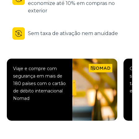
economize até 10% em compras no
exterior
Sem taxa de ativação nem anuidade
Viaje e compre com
Comp
segurança em mais de
saqu
180 países com o cartão
taxa
de débito internacional
elet
Nomad