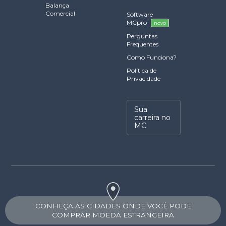
Balança
Comercial
Software
MCpro
novo
Perguntas
Frequentes
Como Funciona?
Política de
Privacidade
Sua
carreira no
MC
CONHEÇA AS CIDADES ONDE VOCÊ PODE
COMPRAR MOEDA ESTRANGEIRA