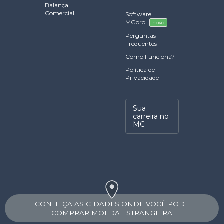
Balança
Comercial
Software
MCpro
novo
Perguntas
Frequentes
Como Funciona?
Política de
Privacidade
Sua
carreira no
MC
CONHEÇA AS CIDADES ONDE VOCÊ PODE
COMPRAR MOEDA ESTRANGEIRA