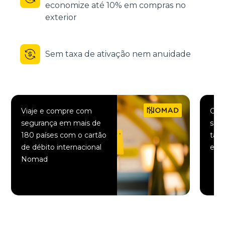
economize até 10% em compras no
exterior
Sem taxa de ativação nem anuidade
Viaje e compre com
Comp
segurança em mais de
saqu
180 países com o cartão
taxa
de débito internacional
elet
Nomad