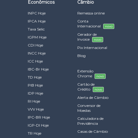
Econômicos
Câmbio
INPC Hoje
Remessa online
IPCA Hoje
Conta
Internacional
novo
Taxa Selic
Gerador de
IGPM Hoje
Invoice
novo
CDI Hoje
Pix Internacional
INCC Hoje
Blog
ICC Hoje
IBC-Br Hoje
Extensão
Chrome
novo
TD Hoje
Cartão de
PIB Hoje
Crédito
novo
IDP Hoje
Alerta de Câmbio
RI Hoje
Conversor de
VVV Hoje
Moedas
IPC-BR Hoje
Calculadora de
Previdência
IGP-DI Hoje
Casas de Câmbio
TR Hoje