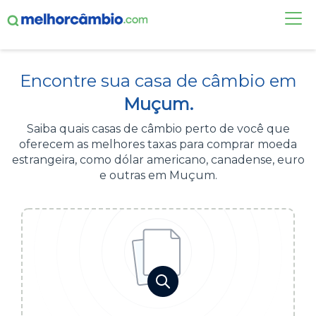
FAÇA UMA COTAÇÃO
Encontre sua casa de câmbio em
CASAS DE CÂMBIO
Muçum.
DÓLAR HOJE
Saiba quais casas de câmbio perto de você que
oferecem as melhores taxas para comprar moeda
ALERTA DE CÂMBIO
estrangeira, como dólar americano, canadense, euro
e outras em Muçum.
CONTA INTERNACIONAL
NOVO
Acesse sua conta:
ÁREA DO CLIENTE
BROKER DE OFERTAS