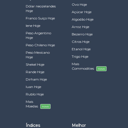
Ovo Hoje
Dólar neozelandes
Hoje
Açúcar Hoje
Franco Suiço Hoje
Algodão Hoje
Iene Hoje
Arroz Hoje
Peso Argentino
Bezerro Hoje
Hoje
Citros Hoje
Peso Chileno Hoje
Etanol Hoje
Peso Mexicano
Trigo Hoje
Hoje
Mais
Shekel Hoje
Commodities
novo
Rande Hoje
Dirham Hoje
Iuan Hoje
Rublo Hoje
Mais
Moedas
novo
Índices
Melhor