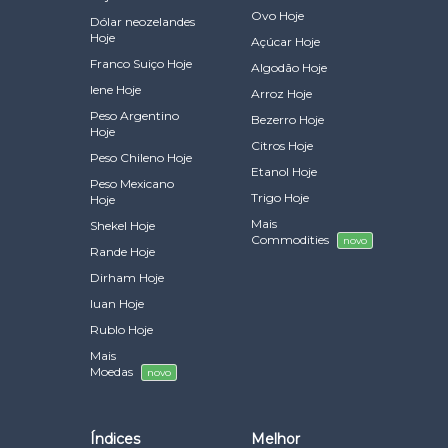
Ovo Hoje
Dólar neozelandes
Hoje
Açúcar Hoje
Franco Suiço Hoje
Algodão Hoje
Iene Hoje
Arroz Hoje
Peso Argentino
Bezerro Hoje
Hoje
Citros Hoje
Peso Chileno Hoje
Etanol Hoje
Peso Mexicano
Trigo Hoje
Hoje
Mais
Shekel Hoje
Commodities
novo
Rande Hoje
Dirham Hoje
Iuan Hoje
Rublo Hoje
Mais
Moedas
novo
Índices
Melhor