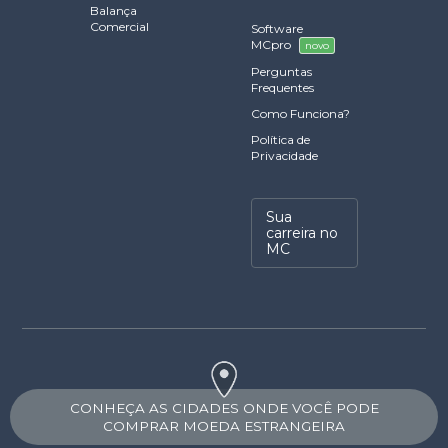
Balança
Comercial
Software
MCpro
novo
Perguntas
Frequentes
Como Funciona?
Política de
Privacidade
Sua
carreira no
MC
CONHEÇA AS CIDADES ONDE VOCÊ PODE
COMPRAR MOEDA ESTRANGEIRA