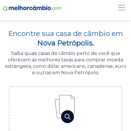
FAÇA UMA COTAÇÃO
Encontre sua casa de câmbio em
CASAS DE CÂMBIO
Nova Petrópolis.
DÓLAR HOJE
Saiba quais casas de câmbio perto de você que
oferecem as melhores taxas para comprar moeda
ALERTA DE CÂMBIO
estrangeira, como dólar americano, canadense, euro
e outras em Nova Petrópolis.
CONTA INTERNACIONAL
NOVO
Acesse sua conta:
ÁREA DO CLIENTE
BROKER DE OFERTAS