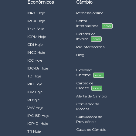
Econômicos
Câmbio
INPC Hoje
Remessa online
IPCA Hoje
Conta
Internacional
novo
Taxa Selic
Gerador de
IGPM Hoje
Invoice
novo
CDI Hoje
Pix Internacional
INCC Hoje
Blog
ICC Hoje
IBC-Br Hoje
Extensão
Chrome
novo
TD Hoje
Cartão de
PIB Hoje
Crédito
novo
IDP Hoje
Alerta de Câmbio
RI Hoje
Conversor de
VVV Hoje
Moedas
IPC-BR Hoje
Calculadora de
Previdência
IGP-DI Hoje
Casas de Câmbio
TR Hoje