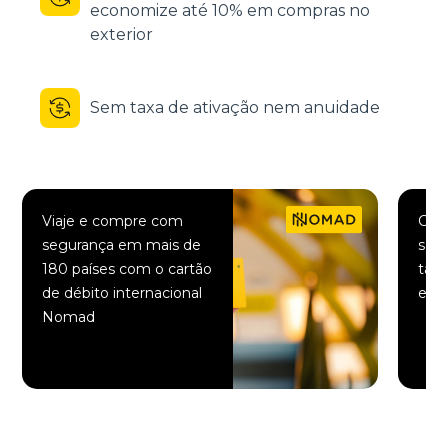
economize até 10% em compras no
exterior
Sem taxa de ativação nem anuidade
Viaje e compre com
Comp
segurança em mais de
saqu
180 países com o cartão
taxa
de débito internacional
elet
Nomad