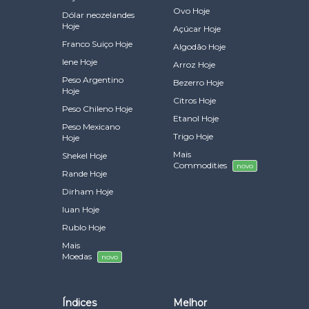
Ovo Hoje
Dólar neozelandes
Hoje
Açúcar Hoje
Franco Suiço Hoje
Algodão Hoje
Iene Hoje
Arroz Hoje
Peso Argentino
Bezerro Hoje
Hoje
Citros Hoje
Peso Chileno Hoje
Etanol Hoje
Peso Mexicano
Trigo Hoje
Hoje
Mais
Shekel Hoje
Commodities
novo
Rande Hoje
Dirham Hoje
Iuan Hoje
Rublo Hoje
Mais
Moedas
novo
Índices
Melhor