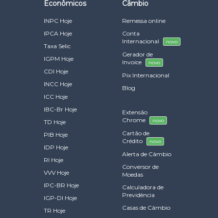
Econômicos
Câmbio
INPC Hoje
Remessa online
IPCA Hoje
Conta
Internacional
novo
Taxa Selic
Gerador de
IGPM Hoje
Invoice
novo
CDI Hoje
Pix Internacional
INCC Hoje
Blog
ICC Hoje
IBC-Br Hoje
Extensão
Chrome
novo
TD Hoje
Cartão de
PIB Hoje
Crédito
novo
IDP Hoje
Alerta de Câmbio
RI Hoje
Conversor de
VVV Hoje
Moedas
IPC-BR Hoje
Calculadora de
Previdência
IGP-DI Hoje
Casas de Câmbio
TR Hoje