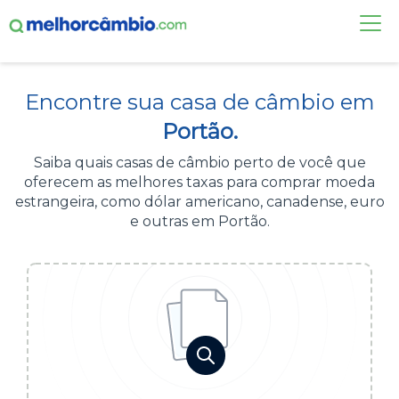
FAÇA UMA COTAÇÃO
Encontre sua casa de câmbio em
CASAS DE CÂMBIO
Portão.
DÓLAR HOJE
Saiba quais casas de câmbio perto de você que
oferecem as melhores taxas para comprar moeda
ALERTA DE CÂMBIO
estrangeira, como dólar americano, canadense, euro
e outras em Portão.
CONTA INTERNACIONAL
NOVO
Acesse sua conta:
ÁREA DO CLIENTE
BROKER DE OFERTAS