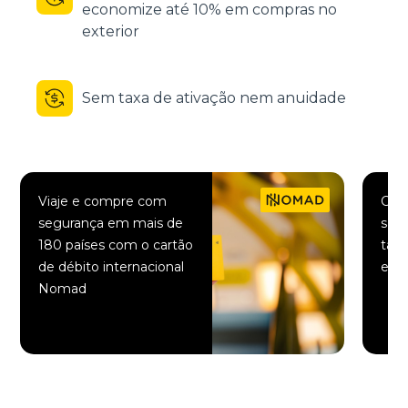
economize até 10% em compras no
exterior
Sem taxa de ativação nem anuidade
Viaje e compre com
Comp
segurança em mais de
saqu
180 países com o cartão
taxa
de débito internacional
elet
Nomad