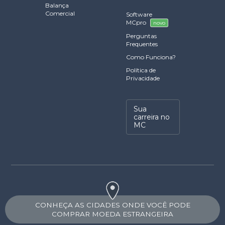
Balança
Comercial
Software
MCpro
novo
Perguntas
Frequentes
Como Funciona?
Política de
Privacidade
Sua
carreira no
MC
CONHEÇA AS CIDADES ONDE VOCÊ PODE
COMPRAR MOEDA ESTRANGEIRA