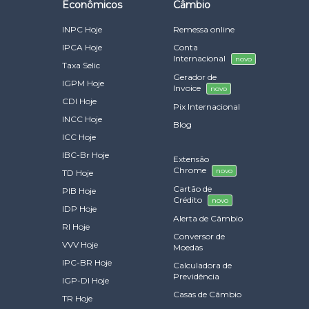
Econômicos
Câmbio
INPC Hoje
Remessa online
IPCA Hoje
Conta
Internacional
novo
Taxa Selic
Gerador de
IGPM Hoje
Invoice
novo
CDI Hoje
Pix Internacional
INCC Hoje
Blog
ICC Hoje
IBC-Br Hoje
Extensão
Chrome
novo
TD Hoje
Cartão de
PIB Hoje
Crédito
novo
IDP Hoje
Alerta de Câmbio
RI Hoje
Conversor de
VVV Hoje
Moedas
IPC-BR Hoje
Calculadora de
Previdência
IGP-DI Hoje
Casas de Câmbio
TR Hoje