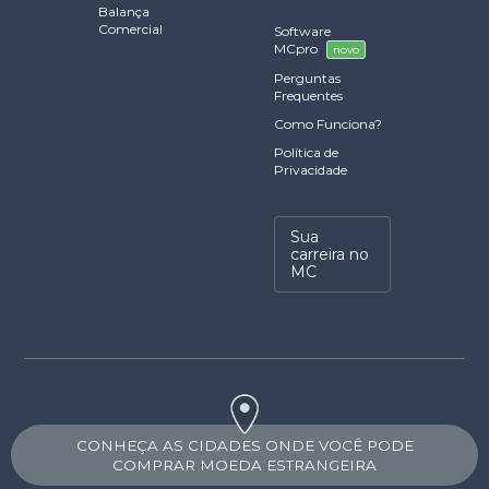
Balança
Comercial
Software
MCpro
novo
Perguntas
Frequentes
Como Funciona?
Política de
Privacidade
Sua
carreira no
MC
CONHEÇA AS CIDADES ONDE VOCÊ PODE
COMPRAR MOEDA ESTRANGEIRA