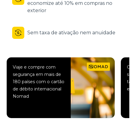
economize até 10% em compras no
exterior
Sem taxa de ativação nem anuidade
Viaje e compre com
Comp
segurança em mais de
saqu
180 países com o cartão
taxa
de débito internacional
elet
Nomad