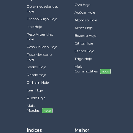
Ovo Hoje
Dólar neozelandes
Hoje
Açúcar Hoje
Franco Suiço Hoje
Algodão Hoje
Iene Hoje
Arroz Hoje
Peso Argentino
Bezerro Hoje
Hoje
Citros Hoje
Peso Chileno Hoje
Etanol Hoje
Peso Mexicano
Trigo Hoje
Hoje
Mais
Shekel Hoje
Commodities
novo
Rande Hoje
Dirham Hoje
Iuan Hoje
Rublo Hoje
Mais
Moedas
novo
Índices
Melhor