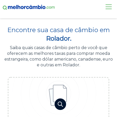
FAÇA UMA COTAÇÃO
Encontre sua casa de câmbio em
CASAS DE CÂMBIO
Rolador.
DÓLAR HOJE
Saiba quais casas de câmbio perto de você que
oferecem as melhores taxas para comprar moeda
ALERTA DE CÂMBIO
estrangeira, como dólar americano, canadense, euro
e outras em Rolador.
CONTA INTERNACIONAL
NOVO
Acesse sua conta:
ÁREA DO CLIENTE
BROKER DE OFERTAS