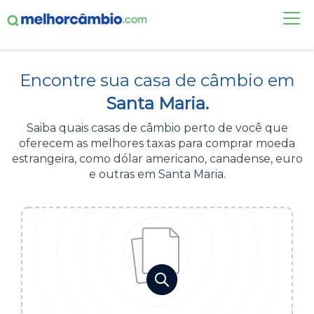
FAÇA UMA COTAÇÃO
Encontre sua casa de câmbio em
CASAS DE CÂMBIO
Santa Maria.
DÓLAR HOJE
Saiba quais casas de câmbio perto de você que
oferecem as melhores taxas para comprar moeda
ALERTA DE CÂMBIO
estrangeira, como dólar americano, canadense, euro
e outras em Santa Maria.
CONTA INTERNACIONAL
NOVO
Acesse sua conta:
ÁREA DO CLIENTE
BROKER DE OFERTAS