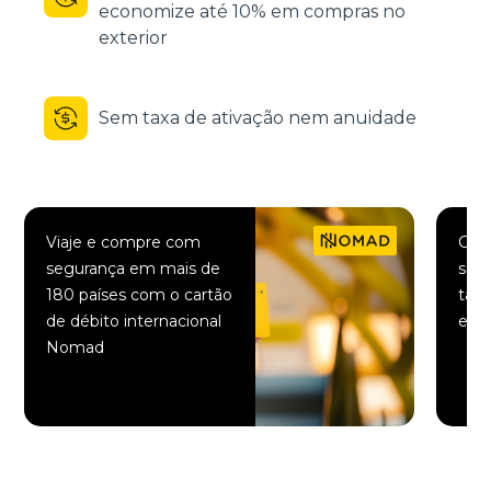
economize até 10% em compras no
exterior
Sem taxa de ativação nem anuidade
Viaje e compre com
Comp
segurança em mais de
saqu
180 países com o cartão
taxa
de débito internacional
elet
Nomad