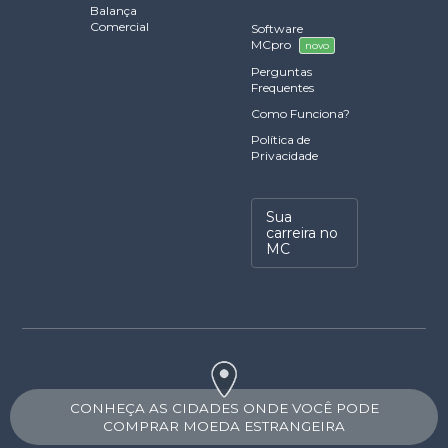
Balança
Comercial
Software
MCpro
novo
Perguntas
Frequentes
Como Funciona?
Política de
Privacidade
Sua
carreira no
MC
CONHEÇA AS CIDADES ONDE VOCÊ PODE
COMPRAR MOEDA ESTRANGEIRA