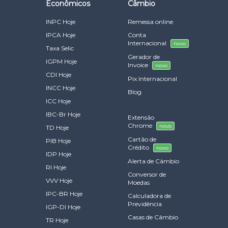
Econômicos
Câmbio
INPC Hoje
Remessa online
IPCA Hoje
Conta
Internacional
novo
Taxa Selic
Gerador de
IGPM Hoje
Invoice
novo
CDI Hoje
Pix Internacional
INCC Hoje
Blog
ICC Hoje
IBC-Br Hoje
Extensão
Chrome
novo
TD Hoje
Cartão de
PIB Hoje
Crédito
novo
IDP Hoje
Alerta de Câmbio
RI Hoje
Conversor de
VVV Hoje
Moedas
IPC-BR Hoje
Calculadora de
Previdência
IGP-DI Hoje
Casas de Câmbio
TR Hoje