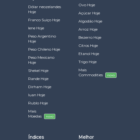
Ovo Hoje
Dólar neozelandes
Hoje
Açúcar Hoje
Franco Suiço Hoje
Algodão Hoje
Iene Hoje
Arroz Hoje
Peso Argentino
Bezerro Hoje
Hoje
Citros Hoje
Peso Chileno Hoje
Etanol Hoje
Peso Mexicano
Trigo Hoje
Hoje
Mais
Shekel Hoje
Commodities
novo
Rande Hoje
Dirham Hoje
Iuan Hoje
Rublo Hoje
Mais
Moedas
novo
Índices
Melhor