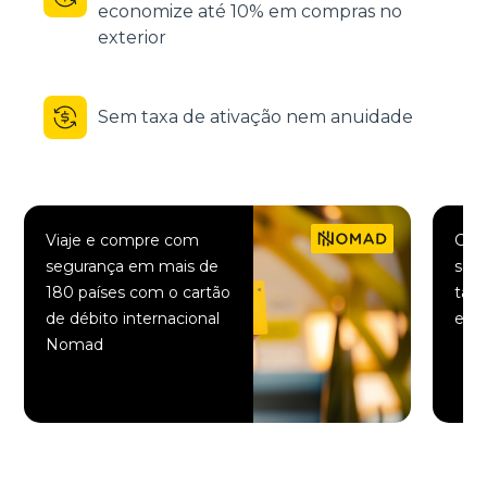
economize até 10% em compras no
exterior
Sem taxa de ativação nem anuidade
Viaje e compre com
Comp
segurança em mais de
saqu
180 países com o cartão
taxa
de débito internacional
elet
Nomad