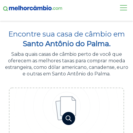
FAÇA UMA COTAÇÃO
Encontre sua casa de câmbio em
CASAS DE CÂMBIO
Santo Antônio do Palma.
DÓLAR HOJE
Saiba quais casas de câmbio perto de você que
oferecem as melhores taxas para comprar moeda
ALERTA DE CÂMBIO
estrangeira, como dólar americano, canadense, euro
e outras em Santo Antônio do Palma.
CONTA INTERNACIONAL
NOVO
Acesse sua conta:
ÁREA DO CLIENTE
BROKER DE OFERTAS