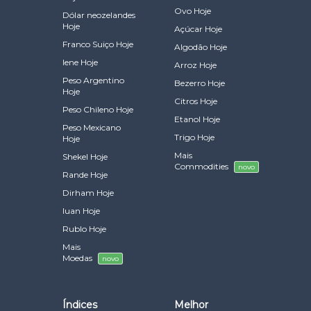
Ovo Hoje
Dólar neozelandes
Hoje
Açúcar Hoje
Franco Suiço Hoje
Algodão Hoje
Iene Hoje
Arroz Hoje
Peso Argentino
Bezerro Hoje
Hoje
Citros Hoje
Peso Chileno Hoje
Etanol Hoje
Peso Mexicano
Trigo Hoje
Hoje
Mais
Shekel Hoje
Commodities
novo
Rande Hoje
Dirham Hoje
Iuan Hoje
Rublo Hoje
Mais
Moedas
novo
Índices
Melhor