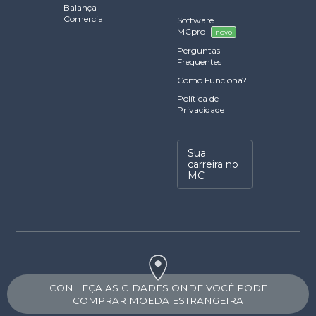
Balança
Comercial
Software
MCpro
novo
Perguntas
Frequentes
Como Funciona?
Política de
Privacidade
Sua
carreira no
MC
CONHEÇA AS CIDADES ONDE VOCÊ PODE
COMPRAR MOEDA ESTRANGEIRA