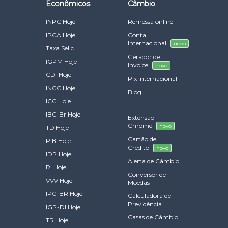
Econômicos
Câmbio
INPC Hoje
Remessa online
IPCA Hoje
Conta
Internacional
novo
Taxa Selic
Gerador de
IGPM Hoje
Invoice
novo
CDI Hoje
Pix Internacional
INCC Hoje
Blog
ICC Hoje
IBC-Br Hoje
Extensão
Chrome
novo
TD Hoje
Cartão de
PIB Hoje
Crédito
novo
IDP Hoje
Alerta de Câmbio
RI Hoje
Conversor de
VVV Hoje
Moedas
IPC-BR Hoje
Calculadora de
Previdência
IGP-DI Hoje
Casas de Câmbio
TR Hoje