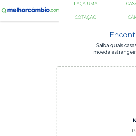
FAÇA UMA
CAS
COTAÇÃO
CÂ
Encont
Saiba quais cas
moeda estrangeira
N
P