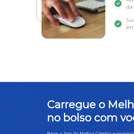
da
Su
em
Carregue o Mel
no bolso com vo
Baixe o App do Melhor Câmbio e monitor