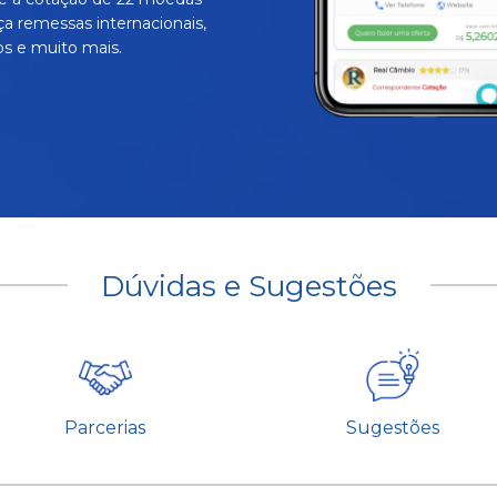
ça remessas internacionais,
s e muito mais.
Dúvidas e Sugestões
Parcerias
Sugestões