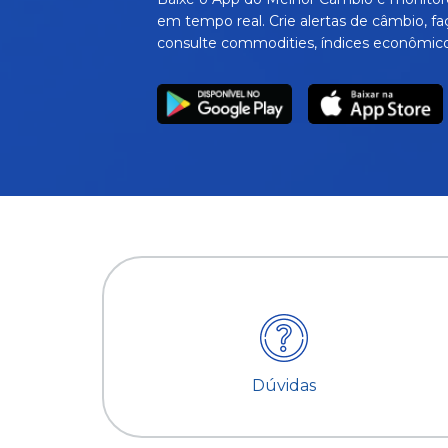
em tempo real. Crie alertas de câmbio, fa
consulte commodities, índices econômico
Dúvidas