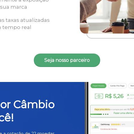
 sua marca
as taxas atualizadas
 tempo real
Seja nosso parceiro
hor Câmbio
cê!
e a cotação de 22 moedas