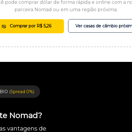
ê pode comprar dólar de forma rápida e online com a n
parceira Nomad ou em uma região próxima.
Comprar por R$ 5,26
Ver casas de câmbio próxi
BIO
(Spread 0%)
ente Nomad?
 as vantagens de