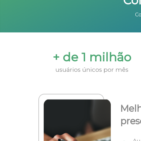
Co
Co
+ de 1 milhão
usuários únicos por mês
Melh
pres
Au