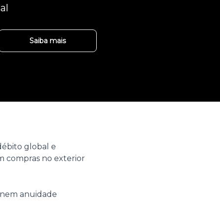
al
Saiba mais
ébito global e
 compras no exterior
o nem anuidade