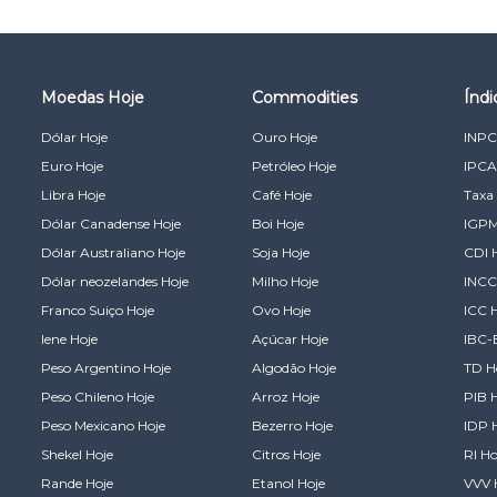
Moedas Hoje
Commodities
Índ
Dólar Hoje
Ouro Hoje
INPC
Euro Hoje
Petróleo Hoje
IPCA
Libra Hoje
Café Hoje
Taxa 
Dólar Canadense Hoje
Boi Hoje
IGPM
Dólar Australiano Hoje
Soja Hoje
CDI 
Dólar neozelandes Hoje
Milho Hoje
INCC
Franco Suiço Hoje
Ovo Hoje
ICC 
Iene Hoje
Açúcar Hoje
IBC-
Peso Argentino Hoje
Algodão Hoje
TD H
Peso Chileno Hoje
Arroz Hoje
PIB 
Peso Mexicano Hoje
Bezerro Hoje
IDP 
Shekel Hoje
Citros Hoje
RI Ho
Rande Hoje
Etanol Hoje
VVV 