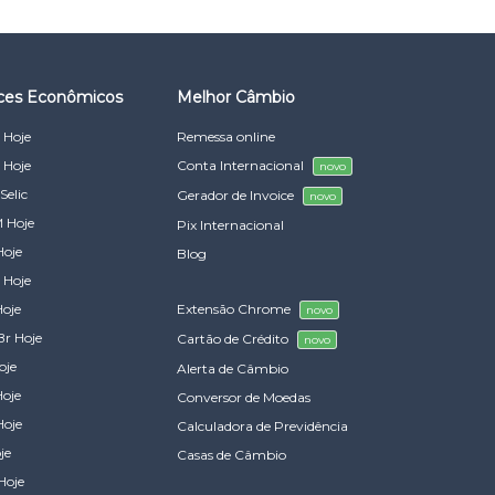
ices Econômicos
Melhor Câmbio
 Hoje
Remessa online
 Hoje
Conta Internacional
novo
Selic
Gerador de Invoice
novo
 Hoje
Pix Internacional
Hoje
Blog
 Hoje
Hoje
Extensão Chrome
novo
Br Hoje
Cartão de Crédito
novo
oje
Alerta de Câmbio
Hoje
Conversor de Moedas
Hoje
Calculadora de Previdência
je
Casas de Câmbio
Hoje