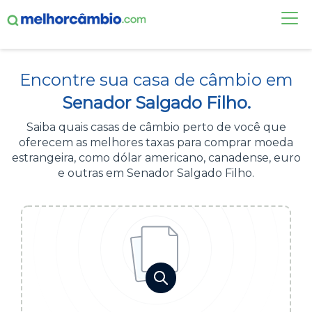
FAÇA UMA COTAÇÃO
Encontre sua casa de câmbio em
CASAS DE CÂMBIO
Senador Salgado Filho.
DÓLAR HOJE
Saiba quais casas de câmbio perto de você que
oferecem as melhores taxas para comprar moeda
ALERTA DE CÂMBIO
estrangeira, como dólar americano, canadense, euro
e outras em Senador Salgado Filho.
CONTA INTERNACIONAL
NOVO
Acesse sua conta:
ÁREA DO CLIENTE
BROKER DE OFERTAS