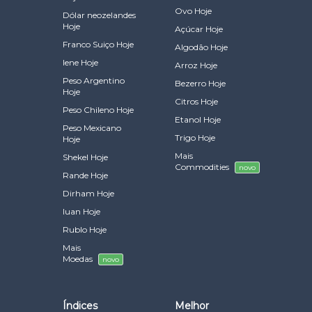
Ovo Hoje
Dólar neozelandes
Hoje
Açúcar Hoje
Franco Suiço Hoje
Algodão Hoje
Iene Hoje
Arroz Hoje
Peso Argentino
Bezerro Hoje
Hoje
Citros Hoje
Peso Chileno Hoje
Etanol Hoje
Peso Mexicano
Trigo Hoje
Hoje
Mais
Shekel Hoje
Commodities
novo
Rande Hoje
Dirham Hoje
Iuan Hoje
Rublo Hoje
Mais
Moedas
novo
Índices
Melhor