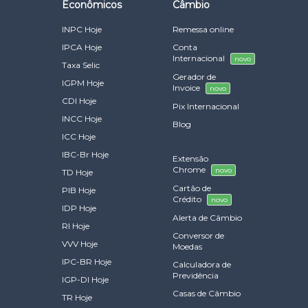
Econômicos
Câmbio
INPC Hoje
Remessa online
IPCA Hoje
Conta
Internacional
novo
Taxa Selic
Gerador de
IGPM Hoje
Invoice
novo
CDI Hoje
Pix Internacional
INCC Hoje
Blog
ICC Hoje
IBC-Br Hoje
Extensão
Chrome
novo
TD Hoje
Cartão de
PIB Hoje
Crédito
novo
IDP Hoje
Alerta de Câmbio
RI Hoje
Conversor de
VVV Hoje
Moedas
IPC-BR Hoje
Calculadora de
Previdência
IGP-DI Hoje
Casas de Câmbio
TR Hoje