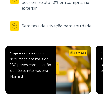
economize até 10% em compras no
exterior
Sem taxa de ativação nem anuidade
Viaje e compre com
Comp
segurança em mais de
saqu
180 países com o cartão
taxa
de débito internacional
elet
Nomad