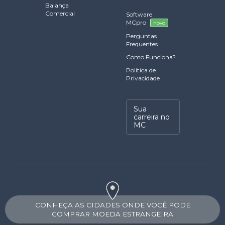
Balança
Comercial
Software
MCpro
novo
Perguntas
Frequentes
Como Funciona?
Política de
Privacidade
Sua
carreira no
MC
CONHEÇA AS CIDADES ONDE VOCÊ PODE
COMPRAR MOEDA ESTRANGEIRA