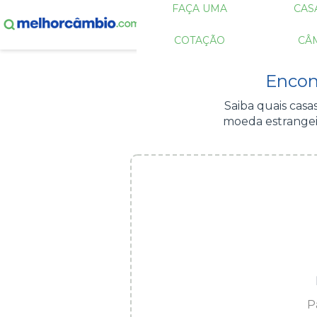
FAÇA UMA
CAS
COTAÇÃO
CÂ
Encon
Saiba quais cas
moeda estrangei
P