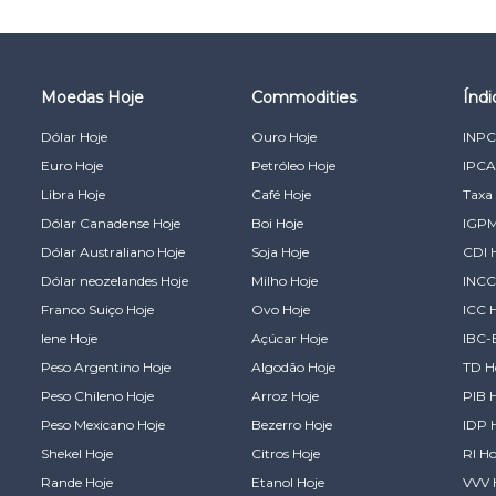
Moedas Hoje
Commodities
Índ
Dólar Hoje
Ouro Hoje
INPC
Euro Hoje
Petróleo Hoje
IPCA
Libra Hoje
Café Hoje
Taxa 
Dólar Canadense Hoje
Boi Hoje
IGPM
Dólar Australiano Hoje
Soja Hoje
CDI 
Dólar neozelandes Hoje
Milho Hoje
INCC
Franco Suiço Hoje
Ovo Hoje
ICC 
Iene Hoje
Açúcar Hoje
IBC-
Peso Argentino Hoje
Algodão Hoje
TD H
Peso Chileno Hoje
Arroz Hoje
PIB 
Peso Mexicano Hoje
Bezerro Hoje
IDP 
Shekel Hoje
Citros Hoje
RI Ho
Rande Hoje
Etanol Hoje
VVV 