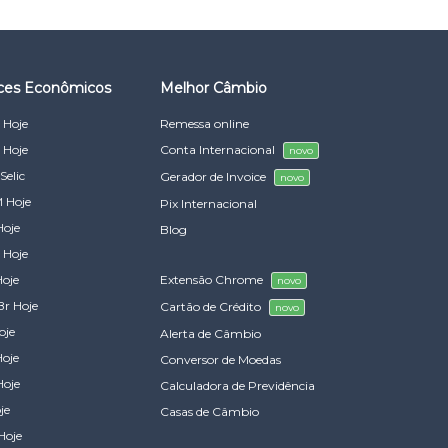
ices Econômicos
Melhor Câmbio
 Hoje
Remessa online
 Hoje
Conta Internacional
novo
Selic
Gerador de Invoice
novo
 Hoje
Pix Internacional
Hoje
Blog
 Hoje
Hoje
Extensão Chrome
novo
Br Hoje
Cartão de Crédito
novo
oje
Alerta de Câmbio
Hoje
Conversor de Moedas
Hoje
Calculadora de Previdência
je
Casas de Câmbio
Hoje