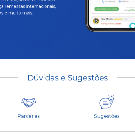
ça remessas internacionais,
s e muito mais.
Dúvidas e Sugestões
Parcerias
Sugestões