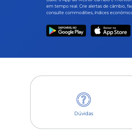
em tempo real. Crie alertas de câmbio, fa
consulte commodities, índices econômico
Dúvidas