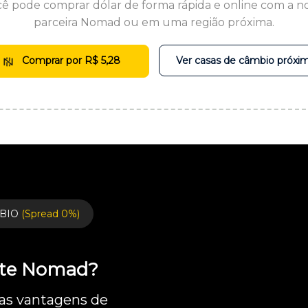
ê pode comprar dólar de forma rápida e online com a n
parceira Nomad ou em uma região próxima.
Comprar por R$ 5,28
Ver casas de câmbio próxi
BIO
(Spread 0%)
ente Nomad?
 as vantagens de