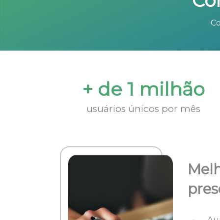
Co
Co
+ de 1 milhão
usuários únicos por mês
Melh
pres
Au