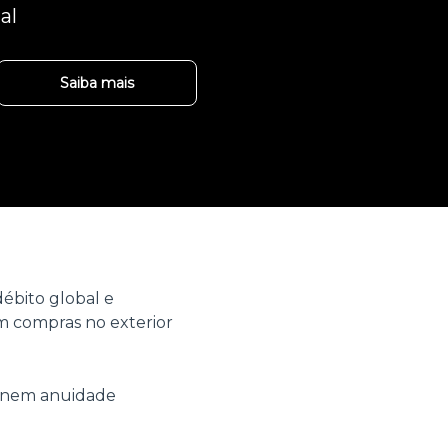
al
Saiba mais
ébito global e
 compras no exterior
o nem anuidade