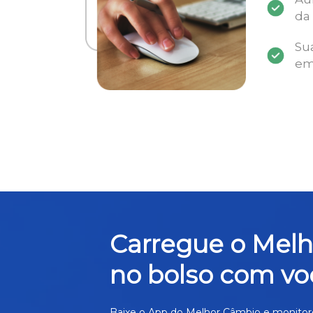
da
Su
em
Carregue o Mel
no bolso com vo
Baixe o App do Melhor Câmbio e monitor