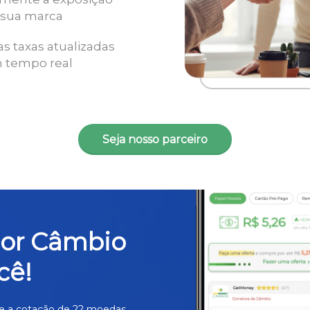
 sua marca
as taxas atualizadas
 tempo real
Seja nosso parceiro
hor Câmbio
cê!
e a cotação de 22 moedas