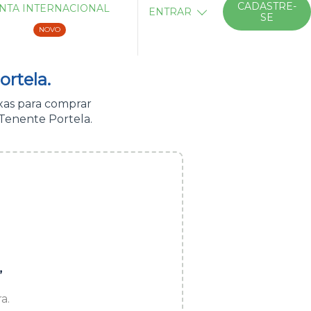
CADASTRE-
NTA INTERNACIONAL
ENTRAR
SE
NOVO
rtela.
xas para comprar
Tenente Portela.
”
a.