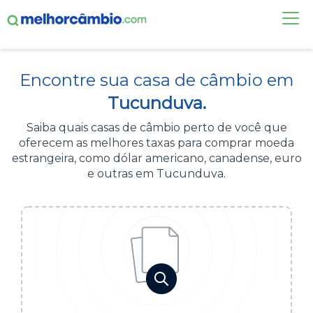
FAÇA UMA COTAÇÃO
Encontre sua casa de câmbio em
CASAS DE CÂMBIO
Tucunduva.
DÓLAR HOJE
Saiba quais casas de câmbio perto de você que
oferecem as melhores taxas para comprar moeda
ALERTA DE CÂMBIO
estrangeira, como dólar americano, canadense, euro
e outras em Tucunduva.
CONTA INTERNACIONAL
NOVO
Acesse sua conta:
ÁREA DO CLIENTE
BROKER DE OFERTAS