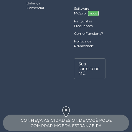
Balança
Comercial
Software
MCpro
novo
Perguntas
Frequentes
Como Funciona?
Política de
Privacidade
Sua
carreira no
MC
CONHEÇA AS CIDADES ONDE VOCÊ PODE
COMPRAR MOEDA ESTRANGEIRA