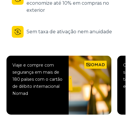
economize até 10% em compras no
exterior
Sem taxa de ativação nem anuidade
Viaje e compre com
Comp
segurança em mais de
saqu
180 países com o cartão
taxa
de débito internacional
elet
Nomad