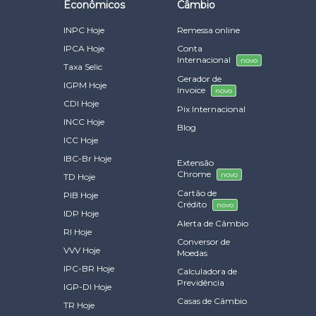
Econômicos
Câmbio
INPC Hoje
Remessa online
IPCA Hoje
Conta
Internacional
novo
Taxa Selic
Gerador de
IGPM Hoje
Invoice
novo
CDI Hoje
Pix Internacional
INCC Hoje
Blog
ICC Hoje
IBC-Br Hoje
Extensão
Chrome
novo
TD Hoje
Cartão de
PIB Hoje
Crédito
novo
IDP Hoje
Alerta de Câmbio
RI Hoje
Conversor de
VVV Hoje
Moedas
IPC-BR Hoje
Calculadora de
Previdência
IGP-DI Hoje
Casas de Câmbio
TR Hoje