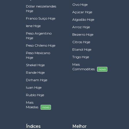
Ovo Hoje
Dólar neozelandes
Hoje
Açúcar Hoje
Franco Suiço Hoje
Algodão Hoje
Iene Hoje
Arroz Hoje
Peso Argentino
Bezerro Hoje
Hoje
Citros Hoje
Peso Chileno Hoje
Etanol Hoje
Peso Mexicano
Trigo Hoje
Hoje
Mais
Shekel Hoje
Commodities
novo
Rande Hoje
Dirham Hoje
Iuan Hoje
Rublo Hoje
Mais
Moedas
novo
Índices
Melhor