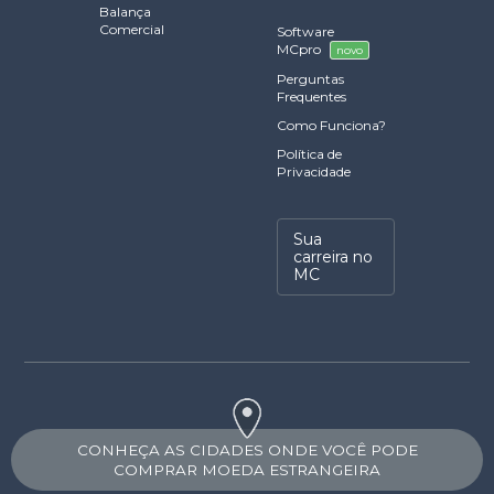
Balança
Comercial
Software
MCpro
novo
Perguntas
Frequentes
Como Funciona?
Política de
Privacidade
Sua
carreira no
MC
CONHEÇA AS CIDADES ONDE VOCÊ PODE
COMPRAR MOEDA ESTRANGEIRA