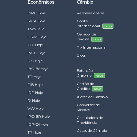
Econômicos
Câmbio
INPC Hoje
Remessa online
IPCA Hoje
Conta
Internacional
novo
Taxa Selic
Gerador de
IGPM Hoje
Invoice
novo
CDI Hoje
Pix Internacional
INCC Hoje
Blog
ICC Hoje
IBC-Br Hoje
Extensão
Chrome
novo
TD Hoje
Cartão de
PIB Hoje
Crédito
novo
IDP Hoje
Alerta de Câmbio
RI Hoje
Conversor de
VVV Hoje
Moedas
IPC-BR Hoje
Calculadora de
Previdência
IGP-DI Hoje
Casas de Câmbio
TR Hoje