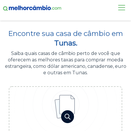
FAÇA UMA COTAÇÃO
Encontre sua casa de câmbio em
CASAS DE CÂMBIO
Tunas.
DÓLAR HOJE
Saiba quais casas de câmbio perto de você que
oferecem as melhores taxas para comprar moeda
ALERTA DE CÂMBIO
estrangeira, como dólar americano, canadense, euro
e outras em Tunas.
CONTA INTERNACIONAL
NOVO
Acesse sua conta:
ÁREA DO CLIENTE
BROKER DE OFERTAS