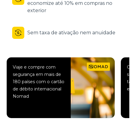
economize até 10% em compras no
exterior
Sem taxa de ativação nem anuidade
Viaje e compre com
Comp
segurança em mais de
saqu
180 países com o cartão
taxa
de débito internacional
elet
Nomad