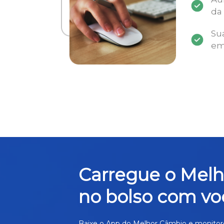
da
Su
em
Carregue o Mel
no bolso com vo
Baixe o App do Melhor Câmbio e monitor