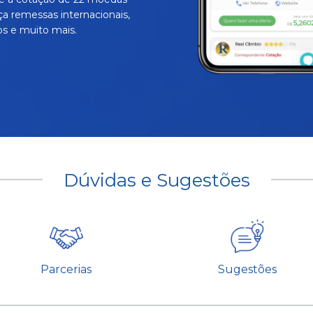
ça remessas internacionais,
s e muito mais.
Dúvidas e Sugestões
Parcerias
Sugestões