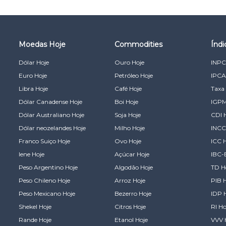
Moedas Hoje
Commodities
Índ
Dólar Hoje
Ouro Hoje
INPC
Euro Hoje
Petróleo Hoje
IPCA
Libra Hoje
Café Hoje
Taxa 
Dólar Canadense Hoje
Boi Hoje
IGPM
Dólar Australiano Hoje
Soja Hoje
CDI 
Dólar neozelandes Hoje
Milho Hoje
INCC
Franco Suiço Hoje
Ovo Hoje
ICC 
Iene Hoje
Açúcar Hoje
IBC-
Peso Argentino Hoje
Algodão Hoje
TD H
Peso Chileno Hoje
Arroz Hoje
PIB 
Peso Mexicano Hoje
Bezerro Hoje
IDP 
Shekel Hoje
Citros Hoje
RI Ho
Rande Hoje
Etanol Hoje
VVV 