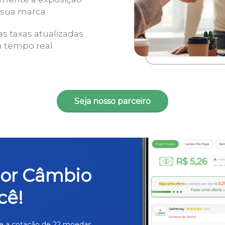
 sua marca
as taxas atualizadas
 tempo real
Seja nosso parceiro
hor Câmbio
cê!
e a cotação de 22 moedas