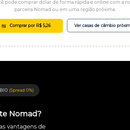
ê pode comprar dólar de forma rápida e online com a n
parceira Nomad ou em uma região próxima.
Comprar por R$ 5,26
Ver casas de câmbio próxi
BIO
(Spread 0%)
ente Nomad?
 as vantagens de