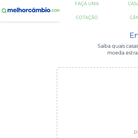
FAÇA UMA
CAS
COTAÇÃO
CÂ
En
Saiba quais cas
moeda estra
P