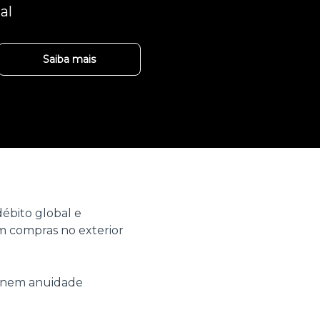
al
Saiba mais
ébito global e
 compras no exterior
o nem anuidade