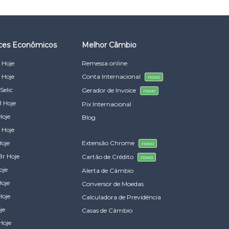
ices Econômicos
Melhor Câmbio
 Hoje
Remessa online
 Hoje
Conta Internacional
novo
Selic
Gerador de Invoice
novo
 Hoje
Pix Internacional
Hoje
Blog
 Hoje
Hoje
Extensão Chrome
novo
Br Hoje
Cartão de Crédito
novo
oje
Alerta de Câmbio
Hoje
Conversor de Moedas
Hoje
Calculadora de Previdência
je
Casas de Câmbio
Hoje