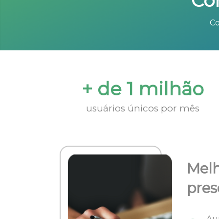
Co
Co
+ de 1 milhão
usuários únicos por mês
Melh
pres
Au