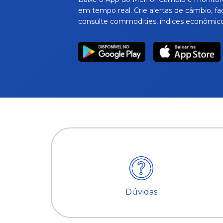
em tempo real. Crie alertas de câmbio, fa
consulte commodities, índices econômico
Dúvidas