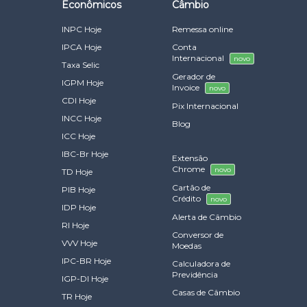
Econômicos
Câmbio
INPC Hoje
Remessa online
IPCA Hoje
Conta
Internacional
novo
Taxa Selic
Gerador de
IGPM Hoje
Invoice
novo
CDI Hoje
Pix Internacional
INCC Hoje
Blog
ICC Hoje
IBC-Br Hoje
Extensão
Chrome
novo
TD Hoje
Cartão de
PIB Hoje
Crédito
novo
IDP Hoje
Alerta de Câmbio
RI Hoje
Conversor de
VVV Hoje
Moedas
IPC-BR Hoje
Calculadora de
Previdência
IGP-DI Hoje
Casas de Câmbio
TR Hoje