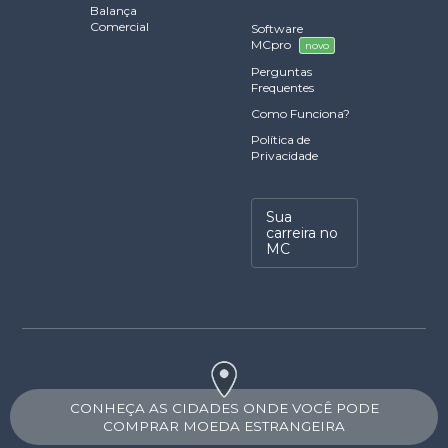
Balança
Comercial
Software
MCpro
novo
Perguntas
Frequentes
Como Funciona?
Política de
Privacidade
Sua
carreira no
MC
CONHEÇA AS CIDADES ONDE VOCÊ PODE
COMPRAR MOEDA ESTRANGEIRA