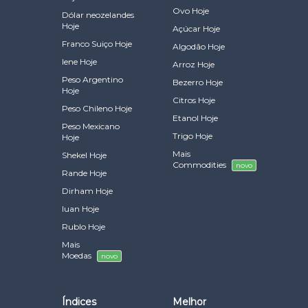
Ovo Hoje
Dólar neozelandes
Hoje
Açúcar Hoje
Franco Suiço Hoje
Algodão Hoje
Iene Hoje
Arroz Hoje
Peso Argentino
Bezerro Hoje
Hoje
Citros Hoje
Peso Chileno Hoje
Etanol Hoje
Peso Mexicano
Trigo Hoje
Hoje
Mais
Shekel Hoje
Commodities
novo
Rande Hoje
Dirham Hoje
Iuan Hoje
Rublo Hoje
Mais
Moedas
novo
Índices
Melhor