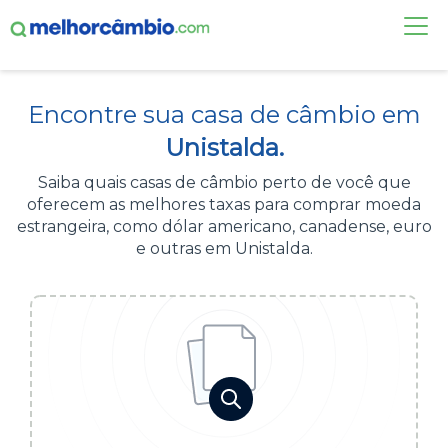
FAÇA UMA COTAÇÃO
Encontre sua casa de câmbio em
CASAS DE CÂMBIO
Unistalda.
DÓLAR HOJE
Saiba quais casas de câmbio perto de você que
oferecem as melhores taxas para comprar moeda
ALERTA DE CÂMBIO
estrangeira, como dólar americano, canadense, euro
e outras em Unistalda.
CONTA INTERNACIONAL
NOVO
Acesse sua conta:
ÁREA DO CLIENTE
BROKER DE OFERTAS