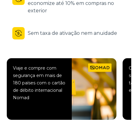
economize até 10% em compras no
exterior
Sem taxa de ativação nem anuidade
Viaje e compre com
Comp
segurança em mais de
saqu
180 países com o cartão
taxa
de débito internacional
elet
Nomad