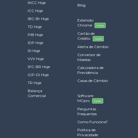
INCC Hoje
Blog
ICC Hoje
IBC-Br Hoje
Extensão
Chrome
novo
TD Hoje
Cartão de
PIB Hoje
Crédito
novo
IDP Hoje
Alerta de Câmbio
RI Hoje
Conversor de
VVV Hoje
Moedas
IPC-BR Hoje
Calculadora de
Previdência
IGP-DI Hoje
Casas de Câmbio
TR Hoje
Balança
Comercial
Software
MCpro
novo
Perguntas
Frequentes
Como Funciona?
Política de
Privacidade