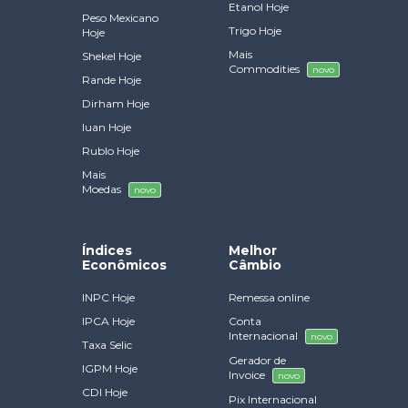
Etanol Hoje
Peso Mexicano
Trigo Hoje
Hoje
Mais
Shekel Hoje
Commodities
novo
Rande Hoje
Dirham Hoje
Iuan Hoje
Rublo Hoje
Mais
Moedas
novo
Índices
Melhor
Econômicos
Câmbio
INPC Hoje
Remessa online
IPCA Hoje
Conta
Internacional
novo
Taxa Selic
Gerador de
IGPM Hoje
Invoice
novo
CDI Hoje
Pix Internacional