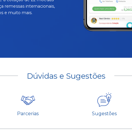
ça remessas internacionais,
s e muito mais.
Dúvidas e Sugestões
Parcerias
Sugestões