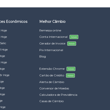
ices Econômicos
Melhor Câmbio
 Hoje
Remessa online
 Hoje
Conta Internacional
novo
Selic
Gerador de Invoice
novo
 Hoje
Pix Internacional
Hoje
Blog
 Hoje
Hoje
Extensão Chrome
novo
Br Hoje
Cartão de Crédito
novo
oje
Alerta de Câmbio
Hoje
Conversor de Moedas
Hoje
Calculadora de Previdência
je
Casas de Câmbio
Hoje