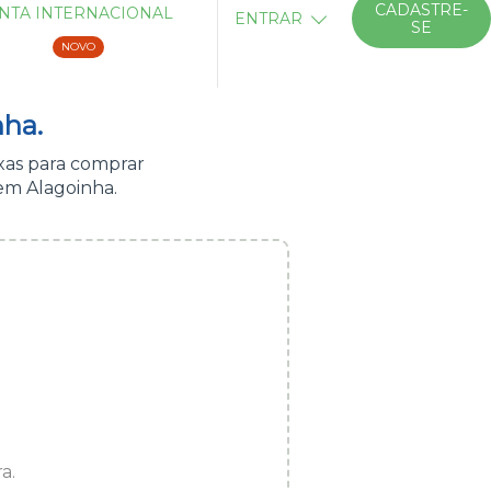
CADASTRE-
NTA INTERNACIONAL
ENTRAR
SE
NOVO
nha.
xas para comprar
em Alagoinha.
a.