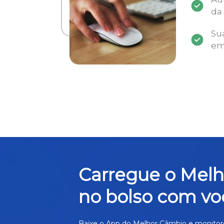
da
Su
em
Carregue o Mel
no bolso com vo
Baixe o App do Melhor Câmbio e monitor