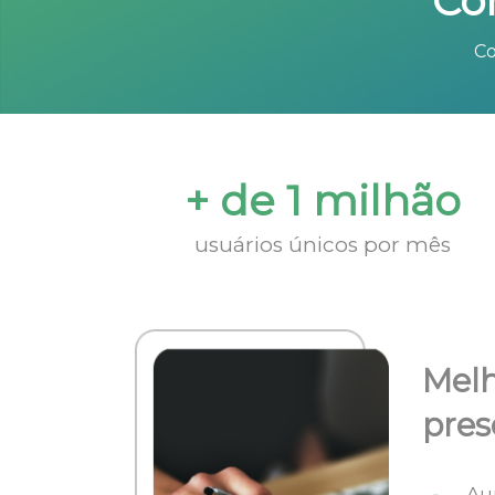
Co
Co
+ de 1 milhão
usuários únicos por mês
Melh
pres
Au