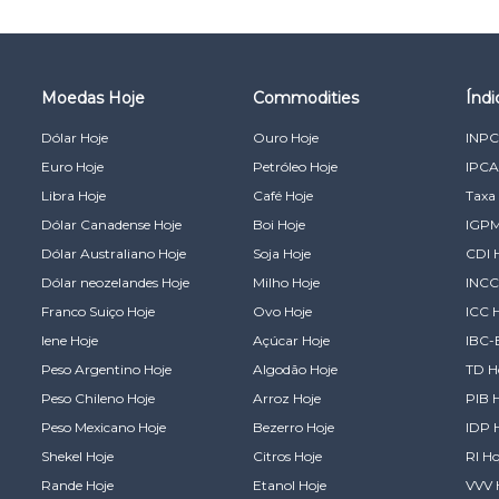
Moedas Hoje
Commodities
Índ
Dólar Hoje
Ouro Hoje
INPC
Euro Hoje
Petróleo Hoje
IPCA
Libra Hoje
Café Hoje
Taxa 
Dólar Canadense Hoje
Boi Hoje
IGPM
Dólar Australiano Hoje
Soja Hoje
CDI 
Dólar neozelandes Hoje
Milho Hoje
INCC
Franco Suiço Hoje
Ovo Hoje
ICC 
Iene Hoje
Açúcar Hoje
IBC-
Peso Argentino Hoje
Algodão Hoje
TD H
Peso Chileno Hoje
Arroz Hoje
PIB 
Peso Mexicano Hoje
Bezerro Hoje
IDP 
Shekel Hoje
Citros Hoje
RI Ho
Rande Hoje
Etanol Hoje
VVV 