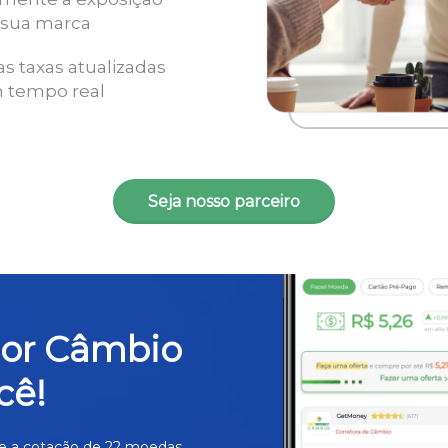
 sua marca
as taxas atualizadas
 tempo real
Seja nosso parceiro
hor Câmbio
cê!
e a cotação de 22 moedas