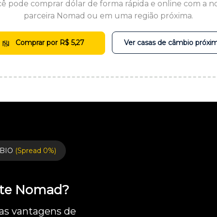
ê pode comprar dólar de forma rápida e online com a n
parceira Nomad ou em uma região próxima.
Comprar por R$ 5,27
Ver casas de câmbio próxi
BIO
(Spread 0%)
ente Nomad?
 as vantagens de