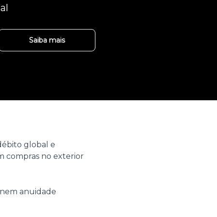
al
Saiba mais
ébito global e
 compras no exterior
o nem anuidade