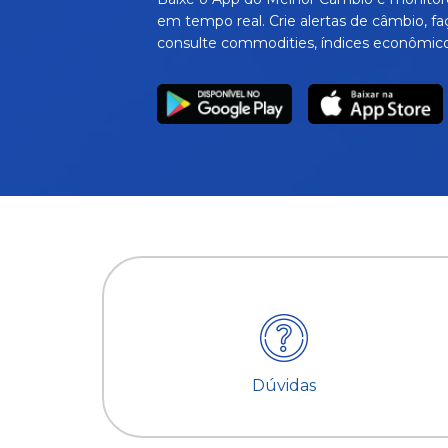
em tempo real. Crie alertas de câmbio, fa
consulte commodities, índices econômico
Dúvidas