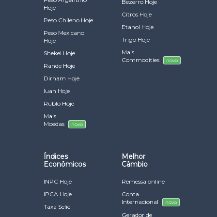
Bezerro Hoje
Hoje
Citros Hoje
Peso Chileno Hoje
Etanol Hoje
Peso Mexicano
Trigo Hoje
Hoje
Mais
Shekel Hoje
Commodities
novo
Rande Hoje
Dirham Hoje
Iuan Hoje
Rublo Hoje
Mais
Moedas
novo
Índices
Melhor
Econômicos
Câmbio
INPC Hoje
Remessa online
IPCA Hoje
Conta
Internacional
novo
Taxa Selic
Gerador de