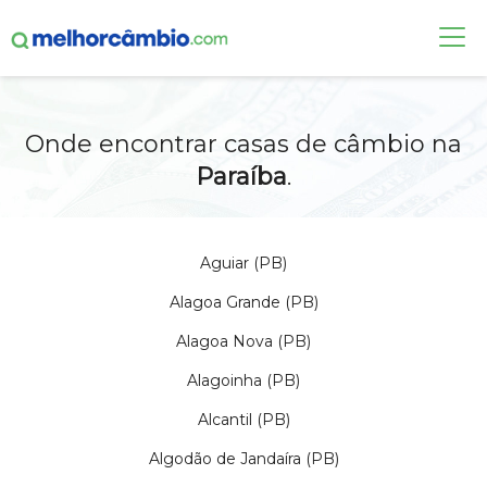
FAÇA UMA COTAÇÃO
Onde encontrar casas de câmbio na
CASAS DE CÂMBIO
Paraíba
.
DÓLAR HOJE
ALERTA DE CÂMBIO
Aguiar (PB)
CONTA INTERNACIONAL
Alagoa Grande (PB)
NOVO
Alagoa Nova (PB)
Acesse sua conta:
Alagoinha (PB)
ÁREA DO CLIENTE
Alcantil (PB)
BROKER DE OFERTAS
Algodão de Jandaíra (PB)