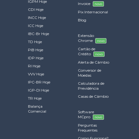
IGPM Hoje
Invoice
novo
CDI Hoje
Pix Internacional
INCC Hoje
Blog
ICC Hoje
IBC-Br Hoje
Extensão
Chrome
novo
TD Hoje
Cartão de
PIB Hoje
Crédito
novo
IDP Hoje
Alerta de Câmbio
RI Hoje
Conversor de
VVV Hoje
Moedas
IPC-BR Hoje
Calculadora de
Previdência
IGP-DI Hoje
Casas de Câmbio
TR Hoje
Balança
Comercial
Software
MCpro
novo
Perguntas
Frequentes
Como Funciona?