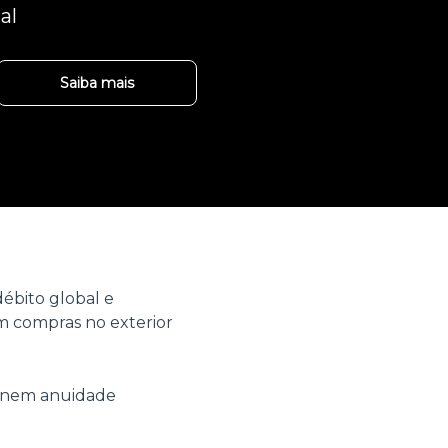
al
Saiba mais
ébito global e
 compras no exterior
o nem anuidade