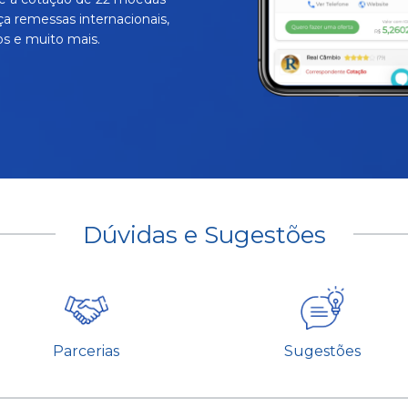
ça remessas internacionais,
s e muito mais.
Dúvidas e Sugestões
Parcerias
Sugestões