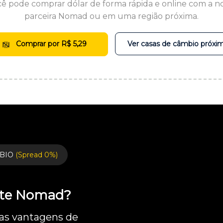
ê pode comprar dólar de forma rápida e online com a n
parceira Nomad ou em uma região próxima.
Comprar por R$ 5,29
Ver casas de câmbio próxi
BIO
(Spread 0%)
ente Nomad?
 as vantagens de