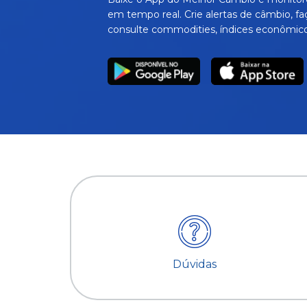
em tempo real. Crie alertas de câmbio, fa
consulte commodities, índices econômico
Dúvidas