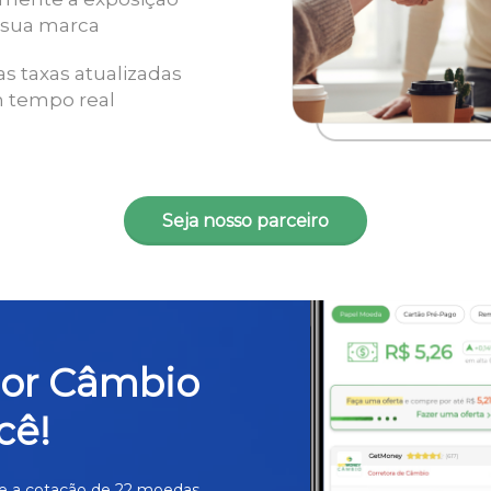
 sua marca
as taxas atualizadas
 tempo real
Seja nosso parceiro
hor Câmbio
cê!
e a cotação de 22 moedas