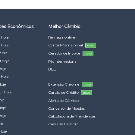
ices Econômicos
Melhor Câmbio
 Hoje
Remessa online
 Hoje
Conta Internacional
novo
Selic
Gerador de Invoice
novo
 Hoje
Pix Internacional
Hoje
Blog
 Hoje
Hoje
Extensão Chrome
novo
Br Hoje
Cartão de Crédito
novo
oje
Alerta de Câmbio
Hoje
Conversor de Moedas
Hoje
Calculadora de Previdência
je
Casas de Câmbio
Hoje