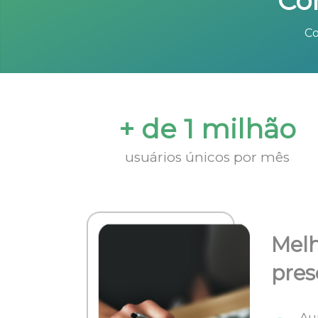
Co
Co
+ de 1 milhão
usuários únicos por mês
Melh
pres
Au