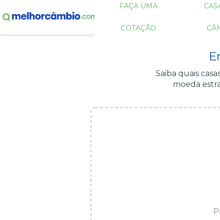
FAÇA UMA
CAS
COTAÇÃO
CÂ
E
Saiba quais cas
moeda estra
P