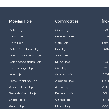
Moedas Hoje
Commodities
Índ
Dólar Hoje
Ouro Hoje
INPC
Euro Hoje
Petróleo Hoje
IPCA
Libra Hoje
Café Hoje
Taxa 
Dólar Canadense Hoje
Boi Hoje
IGPM
Dólar Australiano Hoje
Soja Hoje
CDI 
Dólar neozelandes Hoje
Milho Hoje
INCC
Franco Suiço Hoje
Ovo Hoje
ICC 
Iene Hoje
Açúcar Hoje
IBC-
Peso Argentino Hoje
Algodão Hoje
TD H
Peso Chileno Hoje
Arroz Hoje
PIB 
Peso Mexicano Hoje
Bezerro Hoje
IDP 
Shekel Hoje
Citros Hoje
RI Ho
Rande Hoje
Etanol Hoje
VVV 