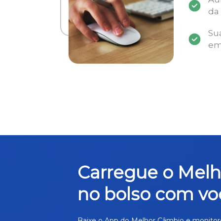
da
Su
em
Carregue o Mel
no bolso com vo
Baixe o App do Melhor Câmbio e monitor