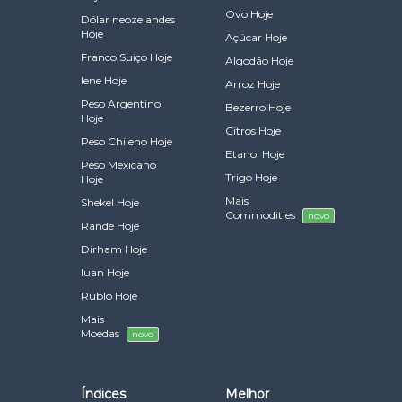
Ovo Hoje
Dólar neozelandes
Hoje
Açúcar Hoje
Franco Suiço Hoje
Algodão Hoje
Iene Hoje
Arroz Hoje
Peso Argentino
Bezerro Hoje
Hoje
Citros Hoje
Peso Chileno Hoje
Etanol Hoje
Peso Mexicano
Trigo Hoje
Hoje
Mais
Shekel Hoje
Commodities
novo
Rande Hoje
Dirham Hoje
Iuan Hoje
Rublo Hoje
Mais
Moedas
novo
Índices
Melhor