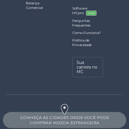
Balança
Comercial
Software
MCpro
novo
Perguntas
Frequentes
Como Funciona?
Política de
Privacidade
Sua
carreira no
MC
CONHEÇA AS CIDADES ONDE VOCÊ PODE
COMPRAR MOEDA ESTRANGEIRA