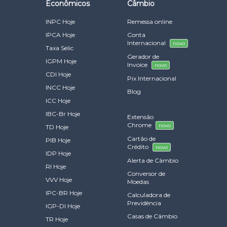
Econômicos
Câmbio
INPC Hoje
Remessa online
IPCA Hoje
Conta
Internacional
novo
Taxa Selic
Gerador de
IGPM Hoje
Invoice
novo
CDI Hoje
Pix Internacional
INCC Hoje
Blog
ICC Hoje
IBC-Br Hoje
Extensão
Chrome
novo
TD Hoje
Cartão de
PIB Hoje
Crédito
novo
IDP Hoje
Alerta de Câmbio
RI Hoje
Conversor de
VVV Hoje
Moedas
IPC-BR Hoje
Calculadora de
Previdência
IGP-DI Hoje
Casas de Câmbio
TR Hoje