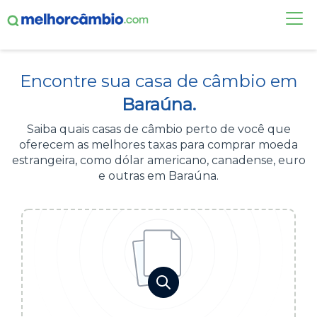
FAÇA UMA COTAÇÃO
Encontre sua casa de câmbio em
CASAS DE CÂMBIO
Baraúna.
DÓLAR HOJE
Saiba quais casas de câmbio perto de você que
oferecem as melhores taxas para comprar moeda
ALERTA DE CÂMBIO
estrangeira, como dólar americano, canadense, euro
e outras em Baraúna.
CONTA INTERNACIONAL
NOVO
Acesse sua conta:
ÁREA DO CLIENTE
BROKER DE OFERTAS