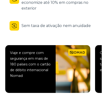
economize até 10% em compras no
exterior
Sem taxa de ativação nem anuidade
Viaje e compre com
Comp
segurança em mais de
saqu
180 países com o cartão
taxa
de débito internacional
elet
Nomad