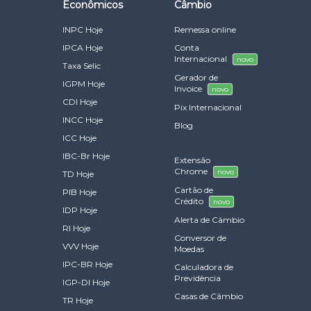
Econômicos
Câmbio
INPC Hoje
Remessa online
IPCA Hoje
Conta
Internacional
novo
Taxa Selic
Gerador de
IGPM Hoje
Invoice
novo
CDI Hoje
Pix Internacional
INCC Hoje
Blog
ICC Hoje
IBC-Br Hoje
Extensão
Chrome
novo
TD Hoje
Cartão de
PIB Hoje
Crédito
novo
IDP Hoje
Alerta de Câmbio
RI Hoje
Conversor de
VVV Hoje
Moedas
IPC-BR Hoje
Calculadora de
Previdência
IGP-DI Hoje
Casas de Câmbio
TR Hoje