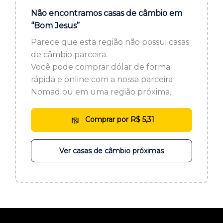
ou cadastre-se se ainda não tem registro:
Não encontramos casas de câmbio em
“Bom Jesus”
CADASTRE-SE
Parece que esta região não possui casas
de câmbio parceira.
Você pode comprar dólar de forma
rápida e online com a nossa parceira
Nomad ou em uma região próxima.
Comprar por R$ 5,31
Ver casas de câmbio próximas