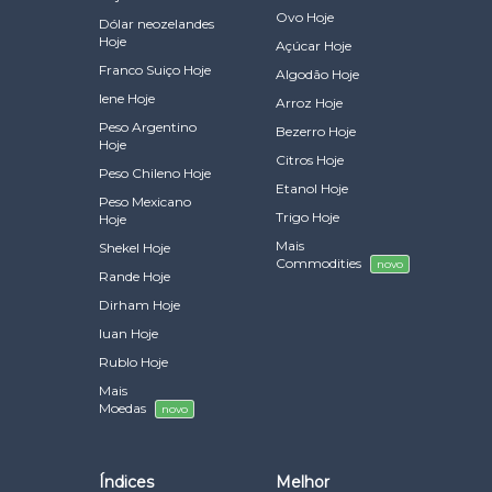
Ovo Hoje
Dólar neozelandes
Hoje
Açúcar Hoje
Franco Suiço Hoje
Algodão Hoje
Iene Hoje
Arroz Hoje
Peso Argentino
Bezerro Hoje
Hoje
Citros Hoje
Peso Chileno Hoje
Etanol Hoje
Peso Mexicano
Trigo Hoje
Hoje
Mais
Shekel Hoje
Commodities
novo
Rande Hoje
Dirham Hoje
Iuan Hoje
Rublo Hoje
Mais
Moedas
novo
Índices
Melhor