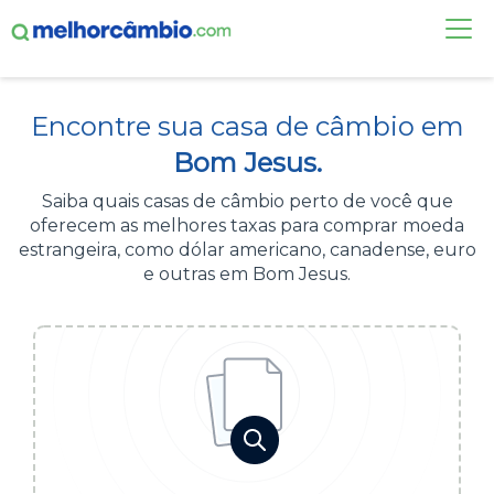
FAÇA UMA COTAÇÃO
Encontre sua casa de câmbio em
CASAS DE CÂMBIO
Bom Jesus.
DÓLAR HOJE
Saiba quais casas de câmbio perto de você que
oferecem as melhores taxas para comprar moeda
ALERTA DE CÂMBIO
estrangeira, como dólar americano, canadense, euro
e outras em Bom Jesus.
CONTA INTERNACIONAL
NOVO
Acesse sua conta:
ÁREA DO CLIENTE
BROKER DE OFERTAS