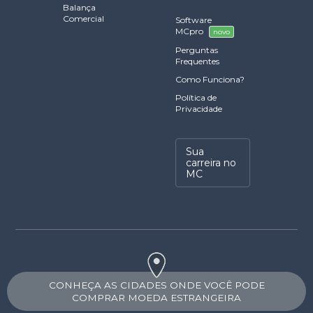
Balança
Comercial
Software
MCpro
novo
Perguntas
Frequentes
Como Funciona?
Política de
Privacidade
Sua
carreira no
MC
CONHEÇA AS CIDADES ONDE VOCÊ PODE
COMPRAR MOEDA ESTRANGEIRA