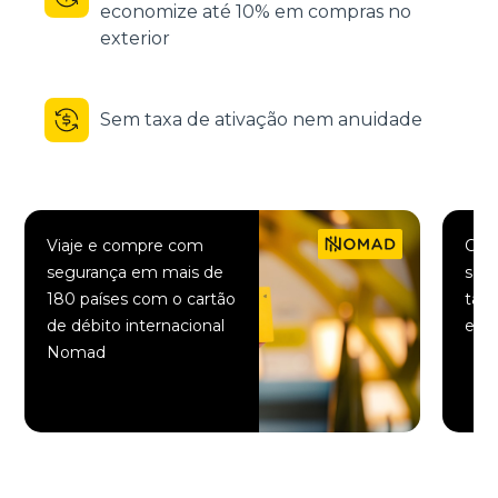
economize até 10% em compras no
exterior
Sem taxa de ativação nem anuidade
Viaje e compre com
Comp
segurança em mais de
saqu
180 países com o cartão
taxa
de débito internacional
elet
Nomad