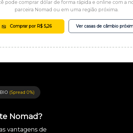
ê pode comprar dólar de forma rápida e online com a n
parceira Nomad ou em uma região próxima.
Comprar por R$ 5,26
Ver casas de câmbio próxi
BIO
(Spread 0%)
ente Nomad?
 as vantagens de