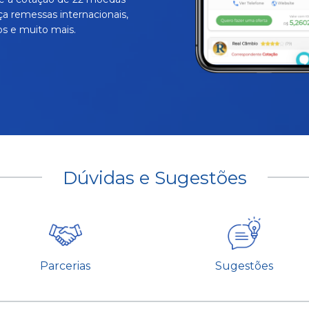
ça remessas internacionais,
s e muito mais.
Dúvidas e Sugestões
Parcerias
Sugestões