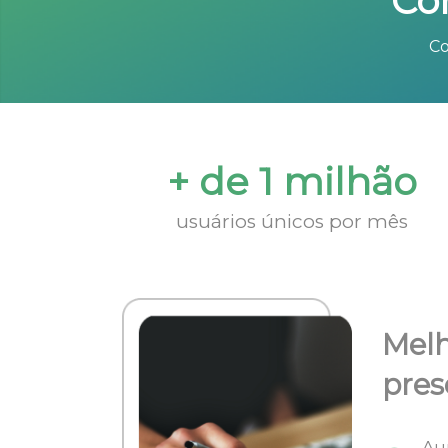
Co
Co
+ de 1 milhão
usuários únicos por mês
Melh
pres
Au