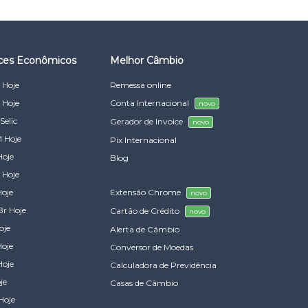
ices Econômicos
Melhor Câmbio
 Hoje
Remessa online
 Hoje
Conta Internacional
novo
Selic
Gerador de Invoice
novo
 Hoje
Pix Internacional
Hoje
Blog
 Hoje
Hoje
Extensão Chrome
novo
Br Hoje
Cartão de Crédito
novo
oje
Alerta de Câmbio
Hoje
Conversor de Moedas
Hoje
Calculadora de Previdência
je
Casas de Câmbio
Hoje