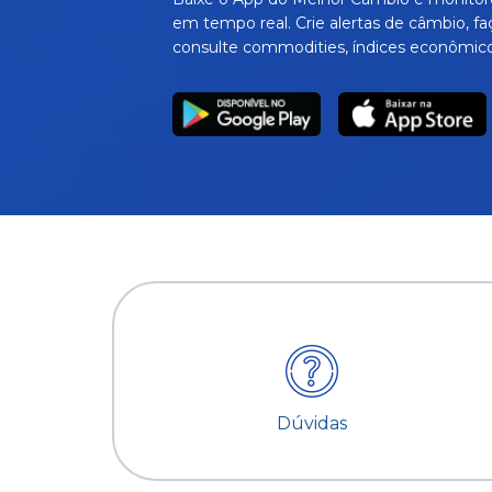
em tempo real. Crie alertas de câmbio, fa
consulte commodities, índices econômico
Dúvidas