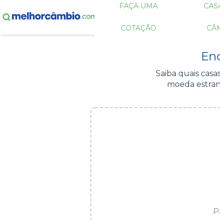
FAÇA UMA
CAS
COTAÇÃO
CÂ
En
Saiba quais cas
moeda estran
P