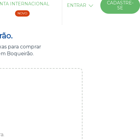
CADASTRE-
NTA INTERNACIONAL
ENTRAR
SE
NOVO
rão.
xas para comprar
em Boqueirão.
a.