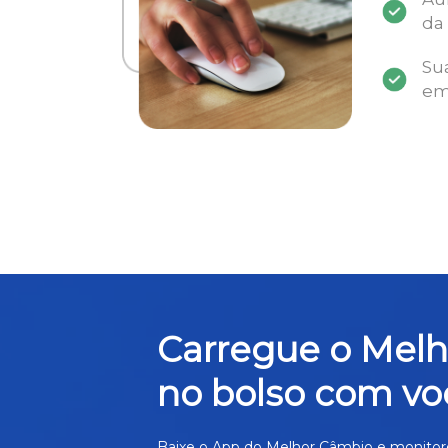
da
Su
em
Carregue o Mel
no bolso com vo
Baixe o App do Melhor Câmbio e monitor