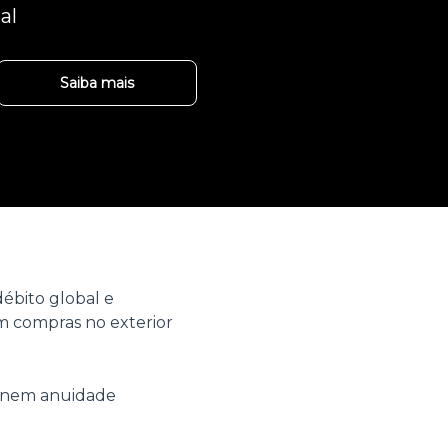
al
Saiba mais
ébito global e
 compras no exterior
o nem anuidade