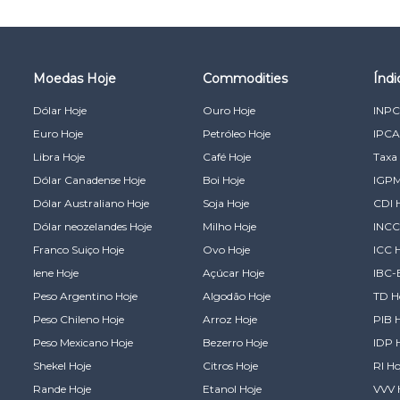
Moedas Hoje
Commodities
Índ
Dólar Hoje
Ouro Hoje
INPC
Euro Hoje
Petróleo Hoje
IPCA
Libra Hoje
Café Hoje
Taxa 
Dólar Canadense Hoje
Boi Hoje
IGPM
Dólar Australiano Hoje
Soja Hoje
CDI 
Dólar neozelandes Hoje
Milho Hoje
INCC
Franco Suiço Hoje
Ovo Hoje
ICC 
Iene Hoje
Açúcar Hoje
IBC-
Peso Argentino Hoje
Algodão Hoje
TD H
Peso Chileno Hoje
Arroz Hoje
PIB 
Peso Mexicano Hoje
Bezerro Hoje
IDP 
Shekel Hoje
Citros Hoje
RI Ho
Rande Hoje
Etanol Hoje
VVV 