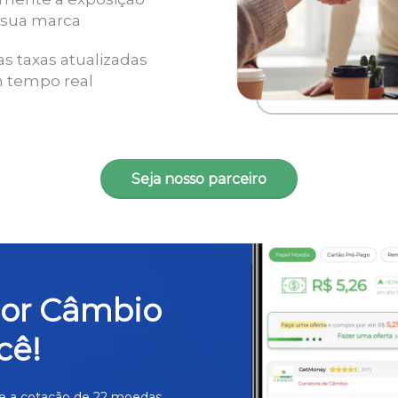
 sua marca
as taxas atualizadas
 tempo real
Seja nosso parceiro
hor Câmbio
cê!
e a cotação de 22 moedas