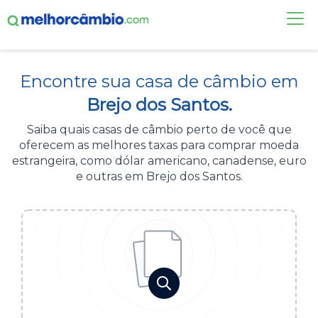
FAÇA UMA COTAÇÃO
Encontre sua casa de câmbio em
CASAS DE CÂMBIO
Brejo dos Santos.
DÓLAR HOJE
Saiba quais casas de câmbio perto de você que
oferecem as melhores taxas para comprar moeda
ALERTA DE CÂMBIO
estrangeira, como dólar americano, canadense, euro
e outras em Brejo dos Santos.
CONTA INTERNACIONAL
NOVO
Acesse sua conta:
ÁREA DO CLIENTE
BROKER DE OFERTAS