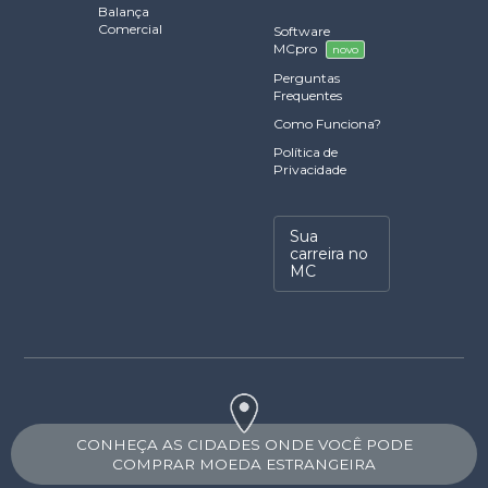
Balança
Comercial
Software
MCpro
novo
Perguntas
Frequentes
Como Funciona?
Política de
Privacidade
Sua
carreira no
MC
CONHEÇA AS CIDADES ONDE VOCÊ PODE
COMPRAR MOEDA ESTRANGEIRA