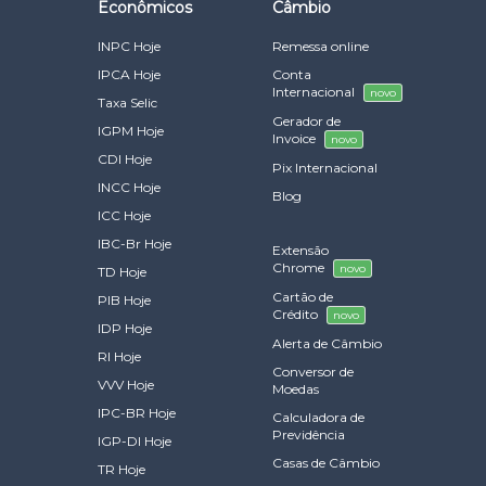
Econômicos
Câmbio
INPC Hoje
Remessa online
IPCA Hoje
Conta
Internacional
novo
Taxa Selic
Gerador de
IGPM Hoje
Invoice
novo
CDI Hoje
Pix Internacional
INCC Hoje
Blog
ICC Hoje
IBC-Br Hoje
Extensão
Chrome
novo
TD Hoje
Cartão de
PIB Hoje
Crédito
novo
IDP Hoje
Alerta de Câmbio
RI Hoje
Conversor de
VVV Hoje
Moedas
IPC-BR Hoje
Calculadora de
Previdência
IGP-DI Hoje
Casas de Câmbio
TR Hoje