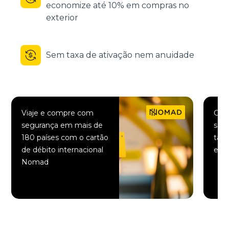
economize até 10% em compras no
exterior
Sem taxa de ativação nem anuidade
Viaje e compre com
Comp
segurança em mais de
saqu
180 países com o cartão
taxa
de débito internacional
elet
Nomad