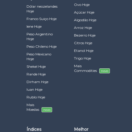
Ovo Hoje
Dólar neozelandes
Hoje
Açúcar Hoje
Franco Suiço Hoje
Algodão Hoje
Iene Hoje
Arroz Hoje
Peso Argentino
Bezerro Hoje
Hoje
Citros Hoje
Peso Chileno Hoje
Etanol Hoje
Peso Mexicano
Trigo Hoje
Hoje
Mais
Shekel Hoje
Commodities
novo
Rande Hoje
Dirham Hoje
Iuan Hoje
Rublo Hoje
Mais
Moedas
novo
Índices
Melhor