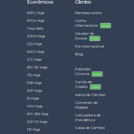
Econômicos
Câmbio
INPC Hoje
Remessa online
IPCA Hoje
Conta
Internacional
novo
Taxa Selic
Gerador de
IGPM Hoje
Invoice
novo
CDI Hoje
Pix Internacional
INCC Hoje
Blog
ICC Hoje
IBC-Br Hoje
Extensão
Chrome
novo
TD Hoje
Cartão de
PIB Hoje
Crédito
novo
IDP Hoje
Alerta de Câmbio
RI Hoje
Conversor de
VVV Hoje
Moedas
IPC-BR Hoje
Calculadora de
Previdência
IGP-DI Hoje
Casas de Câmbio
TR Hoje