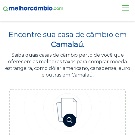
FAÇA UMA COTAÇÃO
Encontre sua casa de câmbio em
CASAS DE CÂMBIO
Camalaú.
DÓLAR HOJE
Saiba quais casas de câmbio perto de você que
oferecem as melhores taxas para comprar moeda
ALERTA DE CÂMBIO
estrangeira, como dólar americano, canadense, euro
e outras em Camalaú.
CONTA INTERNACIONAL
NOVO
Acesse sua conta:
ÁREA DO CLIENTE
BROKER DE OFERTAS