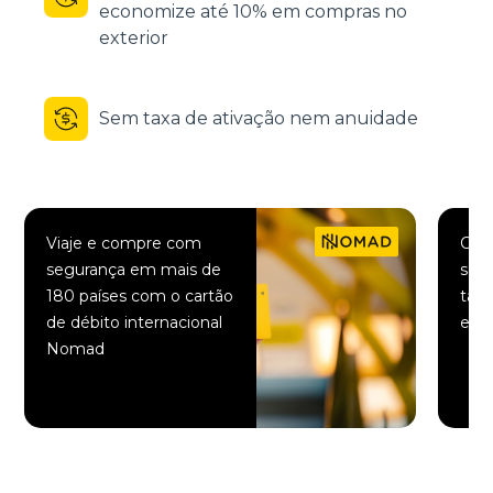
economize até 10% em compras no
exterior
Sem taxa de ativação nem anuidade
Viaje e compre com
Comp
segurança em mais de
saqu
180 países com o cartão
taxa
de débito internacional
elet
Nomad