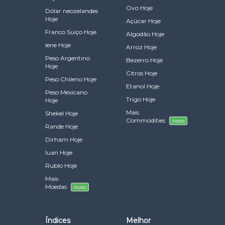
Ovo Hoje
Dólar neozelandes
Hoje
Açúcar Hoje
Franco Suiço Hoje
Algodão Hoje
Iene Hoje
Arroz Hoje
Peso Argentino
Bezerro Hoje
Hoje
Citros Hoje
Peso Chileno Hoje
Etanol Hoje
Peso Mexicano
Trigo Hoje
Hoje
Mais
Shekel Hoje
Commodities
novo
Rande Hoje
Dirham Hoje
Iuan Hoje
Rublo Hoje
Mais
Moedas
novo
Índices
Melhor