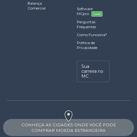
Balança
Comercial
Software
MCpro
novo
Perguntas
Frequentes
Como Funciona?
Política de
Privacidade
Sua
carreira no
MC
CONHEÇA AS CIDADES ONDE VOCÊ PODE
COMPRAR MOEDA ESTRANGEIRA