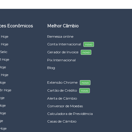
ices Econômicos
Melhor Câmbio
 Hoje
Remessa online
 Hoje
Conta Internacional
novo
Selic
Gerador de Invoice
novo
 Hoje
Pix Internacional
Hoje
Blog
 Hoje
Hoje
Extensão Chrome
novo
Br Hoje
Cartão de Crédito
novo
oje
Alerta de Câmbio
Hoje
Conversor de Moedas
Hoje
Calculadora de Previdência
je
Casas de Câmbio
Hoje