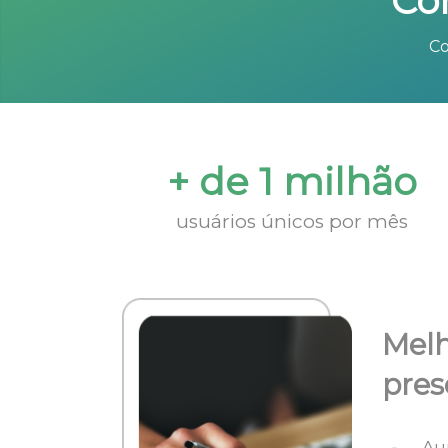
Co
Co
+ de 1 milhão
usuários únicos por mês
Melh
pres
Au