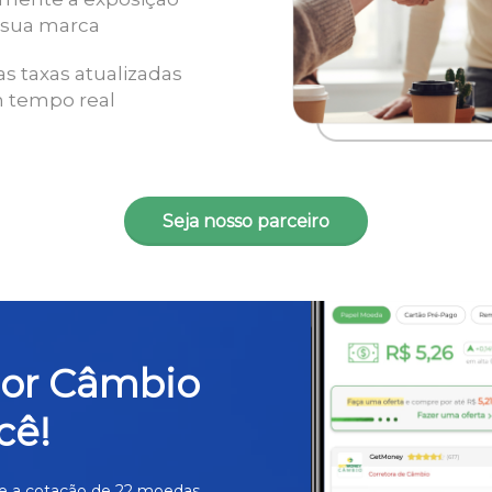
 sua marca
as taxas atualizadas
 tempo real
Seja nosso parceiro
hor Câmbio
cê!
e a cotação de 22 moedas