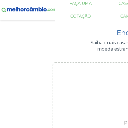
FAÇA UMA
CAS
COTAÇÃO
CÂ
Enc
Saiba quais cas
moeda estran
P