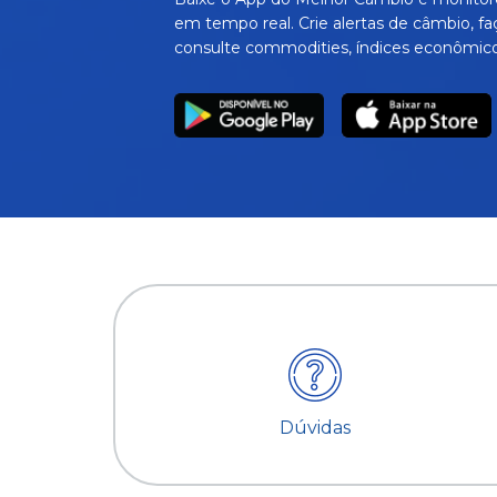
em tempo real. Crie alertas de câmbio, fa
consulte commodities, índices econômico
Dúvidas