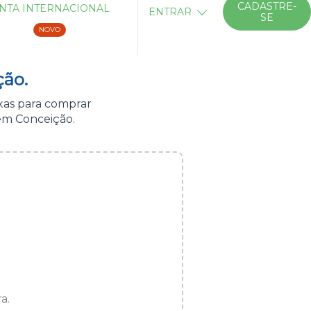
CADASTRE-
NTA INTERNACIONAL
ENTRAR
SE
NOVO
ção.
xas para comprar
em Conceição.
a.