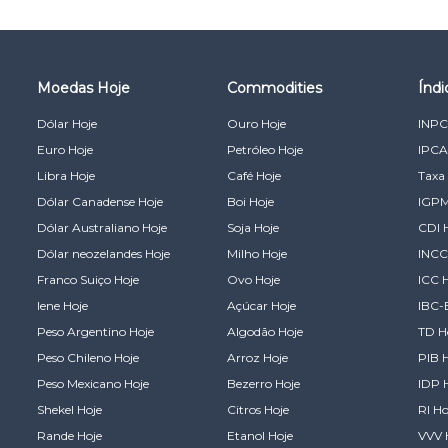
Moedas Hoje
Commodities
Índ
Dólar Hoje
Ouro Hoje
INPC
Euro Hoje
Petróleo Hoje
IPCA
Libra Hoje
Café Hoje
Taxa 
Dólar Canadense Hoje
Boi Hoje
IGPM
Dólar Australiano Hoje
Soja Hoje
CDI 
Dólar neozelandes Hoje
Milho Hoje
INCC
Franco Suiço Hoje
Ovo Hoje
ICC 
Iene Hoje
Açúcar Hoje
IBC-
Peso Argentino Hoje
Algodão Hoje
TD H
Peso Chileno Hoje
Arroz Hoje
PIB 
Peso Mexicano Hoje
Bezerro Hoje
IDP 
Shekel Hoje
Citros Hoje
RI Ho
Rande Hoje
Etanol Hoje
VVV 