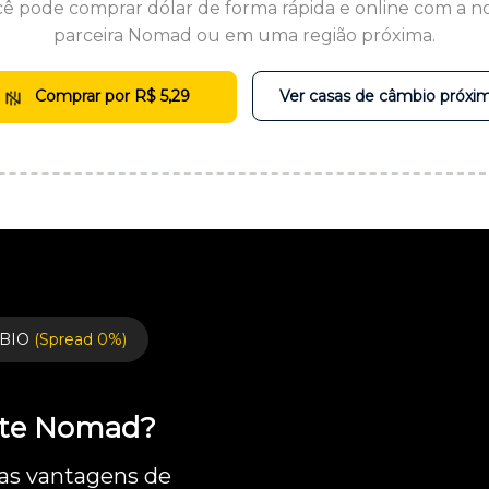
ê pode comprar dólar de forma rápida e online com a n
parceira Nomad ou em uma região próxima.
Comprar por R$ 5,29
Ver casas de câmbio próxi
BIO
(Spread 0%)
ente Nomad?
 as vantagens de