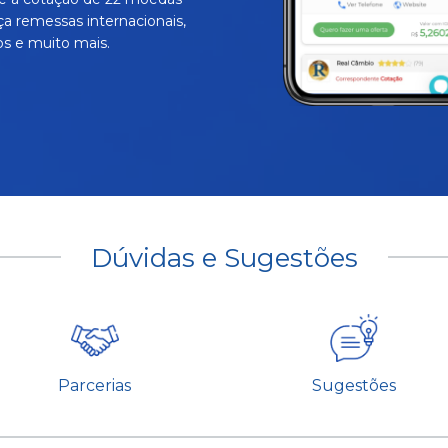
ça remessas internacionais,
s e muito mais.
Dúvidas e Sugestões
Parcerias
Sugestões