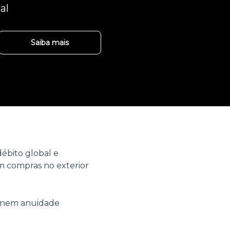
al
Saiba mais
ébito global e
 compras no exterior
o nem anuidade