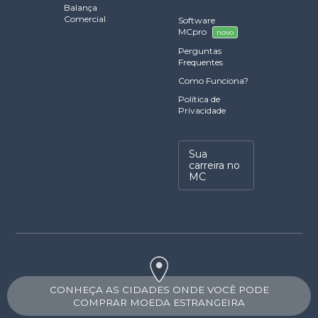
Balança
Comercial
Software
MCpro
novo
Perguntas
Frequentes
Como Funciona?
Política de
Privacidade
Sua
carreira no
MC
CONHEÇA AS CIDADES ONDE VOCÊ PODE
COMPRAR MOEDA ESTRANGEIRA