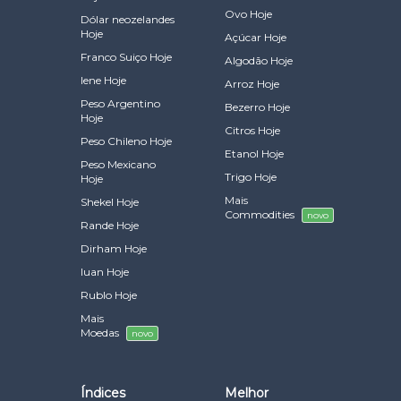
Ovo Hoje
Dólar neozelandes
Hoje
Açúcar Hoje
Franco Suiço Hoje
Algodão Hoje
Iene Hoje
Arroz Hoje
Peso Argentino
Bezerro Hoje
Hoje
Citros Hoje
Peso Chileno Hoje
Etanol Hoje
Peso Mexicano
Trigo Hoje
Hoje
Mais
Shekel Hoje
Commodities
novo
Rande Hoje
Dirham Hoje
Iuan Hoje
Rublo Hoje
Mais
Moedas
novo
Índices
Melhor