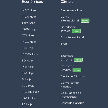
Econômicos
Câmbio
INPC Hoje
Remessa online
IPCA Hoje
Conta
Internacional
novo
Taxa Selic
Gerador de
IGPM Hoje
Invoice
novo
CDI Hoje
Pix Internacional
INCC Hoje
Blog
ICC Hoje
IBC-Br Hoje
Extensão
Chrome
novo
TD Hoje
Cartão de
PIB Hoje
Crédito
novo
IDP Hoje
Alerta de Câmbio
RI Hoje
Conversor de
VVV Hoje
Moedas
IPC-BR Hoje
Calculadora de
Previdência
IGP-DI Hoje
Casas de Câmbio
TR Hoje