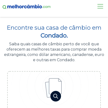
FAÇA UMA COTAÇÃO
Encontre sua casa de câmbio em
CASAS DE CÂMBIO
Condado.
DÓLAR HOJE
Saiba quais casas de câmbio perto de você que
oferecem as melhores taxas para comprar moeda
ALERTA DE CÂMBIO
estrangeira, como dólar americano, canadense, euro
e outras em Condado.
CONTA INTERNACIONAL
NOVO
Acesse sua conta:
ÁREA DO CLIENTE
BROKER DE OFERTAS