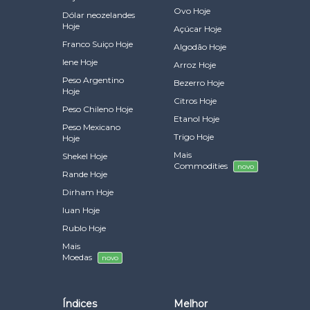
Ovo Hoje
Dólar neozelandes
Hoje
Açúcar Hoje
Franco Suiço Hoje
Algodão Hoje
Iene Hoje
Arroz Hoje
Peso Argentino
Bezerro Hoje
Hoje
Citros Hoje
Peso Chileno Hoje
Etanol Hoje
Peso Mexicano
Trigo Hoje
Hoje
Mais
Shekel Hoje
Commodities
novo
Rande Hoje
Dirham Hoje
Iuan Hoje
Rublo Hoje
Mais
Moedas
novo
Índices
Melhor