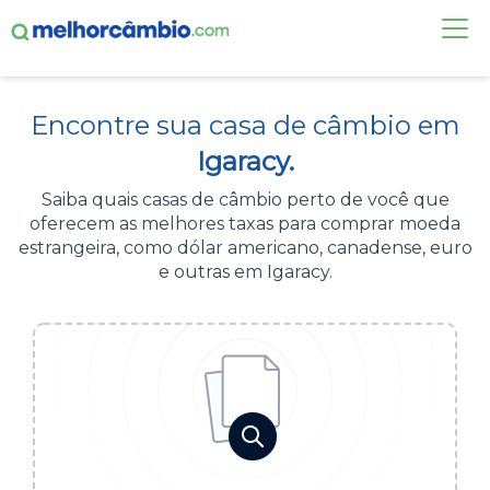
FAÇA UMA COTAÇÃO
Encontre sua casa de câmbio em
CASAS DE CÂMBIO
Igaracy.
DÓLAR HOJE
Saiba quais casas de câmbio perto de você que
oferecem as melhores taxas para comprar moeda
ALERTA DE CÂMBIO
estrangeira, como dólar americano, canadense, euro
e outras em Igaracy.
CONTA INTERNACIONAL
NOVO
Acesse sua conta:
ÁREA DO CLIENTE
BROKER DE OFERTAS