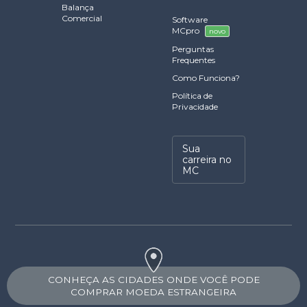
Balança
Comercial
Software
MCpro
novo
Perguntas
Frequentes
Como Funciona?
Política de
Privacidade
Sua
carreira no
MC
CONHEÇA AS CIDADES ONDE VOCÊ PODE
COMPRAR MOEDA ESTRANGEIRA