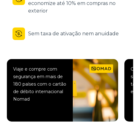
economize até 10% em compras no
exterior
Sem taxa de ativação nem anuidade
Viaje e compre com
Comp
segurança em mais de
saqu
180 países com o cartão
taxa
de débito internacional
elet
Nomad