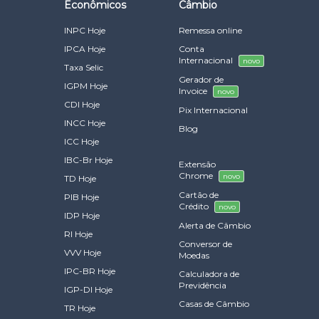
Econômicos
Câmbio
INPC Hoje
Remessa online
IPCA Hoje
Conta
Internacional
novo
Taxa Selic
Gerador de
IGPM Hoje
Invoice
novo
CDI Hoje
Pix Internacional
INCC Hoje
Blog
ICC Hoje
IBC-Br Hoje
Extensão
Chrome
novo
TD Hoje
Cartão de
PIB Hoje
Crédito
novo
IDP Hoje
Alerta de Câmbio
RI Hoje
Conversor de
VVV Hoje
Moedas
IPC-BR Hoje
Calculadora de
Previdência
IGP-DI Hoje
Casas de Câmbio
TR Hoje