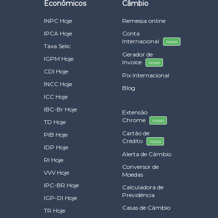
Econômicos
Câmbio
INPC Hoje
Remessa online
IPCA Hoje
Conta
Internacional
novo
Taxa Selic
Gerador de
IGPM Hoje
Invoice
novo
CDI Hoje
Pix Internacional
INCC Hoje
Blog
ICC Hoje
IBC-Br Hoje
Extensão
Chrome
novo
TD Hoje
Cartão de
PIB Hoje
Crédito
novo
IDP Hoje
Alerta de Câmbio
RI Hoje
Conversor de
VVV Hoje
Moedas
IPC-BR Hoje
Calculadora de
Previdência
IGP-DI Hoje
Casas de Câmbio
TR Hoje