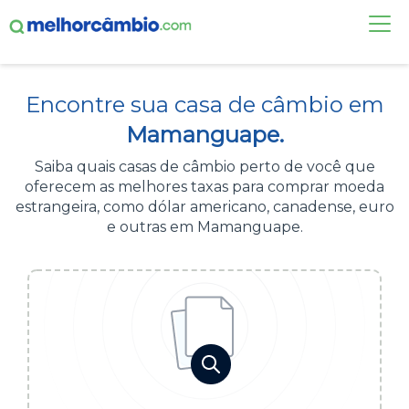
FAÇA UMA COTAÇÃO
Encontre sua casa de câmbio em
CASAS DE CÂMBIO
Mamanguape.
DÓLAR HOJE
Saiba quais casas de câmbio perto de você que
oferecem as melhores taxas para comprar moeda
ALERTA DE CÂMBIO
estrangeira, como dólar americano, canadense, euro
e outras em Mamanguape.
CONTA INTERNACIONAL
NOVO
Acesse sua conta:
ÁREA DO CLIENTE
BROKER DE OFERTAS