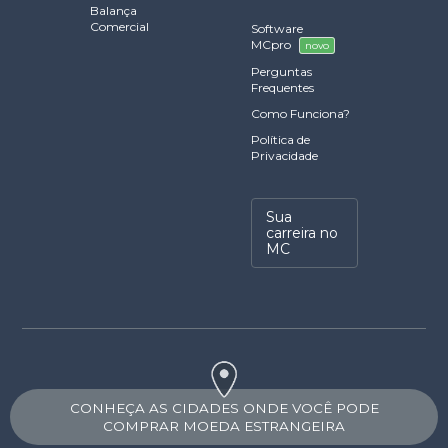
Balança
Comercial
Software
MCpro
novo
Perguntas
Frequentes
Como Funciona?
Política de
Privacidade
Sua
carreira no
MC
CONHEÇA AS CIDADES ONDE VOCÊ PODE
COMPRAR MOEDA ESTRANGEIRA