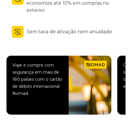
economize até 10% em compras no
exterior
Sem taxa de ativação nem anuidade
Viaje e compre com
Comp
segurança em mais de
saqu
180 países com o cartão
taxa
de débito internacional
elet
Nomad