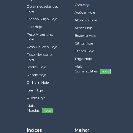
Ovo Hoje
Dólar neozelandes
Hoje
Açúcar Hoje
Franco Suiço Hoje
Algodão Hoje
Iene Hoje
Arroz Hoje
Peso Argentino
Bezerro Hoje
Hoje
Citros Hoje
Peso Chileno Hoje
Etanol Hoje
Peso Mexicano
Trigo Hoje
Hoje
Mais
Shekel Hoje
Commodities
novo
Rande Hoje
Dirham Hoje
Iuan Hoje
Rublo Hoje
Mais
Moedas
novo
Índices
Melhor