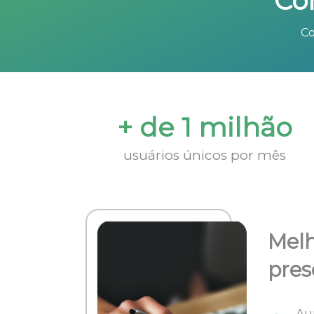
Co
Co
+ de 1 milhão
usuários únicos por mês
Melh
pres
Au