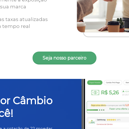
 sua marca
as taxas atualizadas
 tempo real
Seja nosso parceiro
hor Câmbio
cê!
e a cotação de 22 moedas