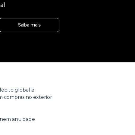
al
Saiba mais
ébito global e
 compras no exterior
o nem anuidade