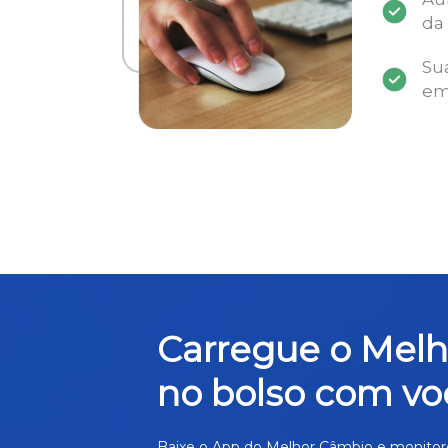
da
Su
em
Carregue o Mel
no bolso com vo
Baixe o App do Melhor Câmbio e monitor