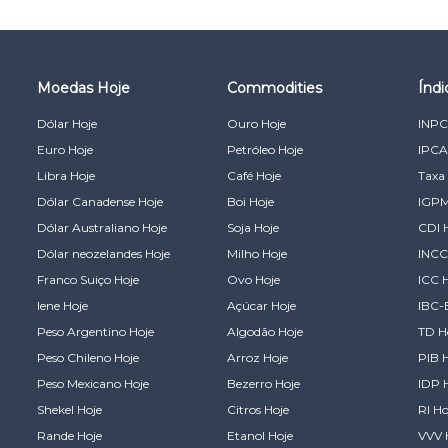
Moedas Hoje
Commodities
Índ
Dólar Hoje
Ouro Hoje
INPC
Euro Hoje
Petróleo Hoje
IPCA
Libra Hoje
Café Hoje
Taxa 
Dólar Canadense Hoje
Boi Hoje
IGPM
Dólar Australiano Hoje
Soja Hoje
CDI 
Dólar neozelandes Hoje
Milho Hoje
INCC
Franco Suiço Hoje
Ovo Hoje
ICC 
Iene Hoje
Açúcar Hoje
IBC-
Peso Argentino Hoje
Algodão Hoje
TD H
Peso Chileno Hoje
Arroz Hoje
PIB 
Peso Mexicano Hoje
Bezerro Hoje
IDP 
Shekel Hoje
Citros Hoje
RI Ho
Rande Hoje
Etanol Hoje
VVV 