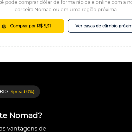
ê pode comprar dólar de forma rápida e online com a n
parceira Nomad ou em uma região próxima.
Comprar por R$ 5,31
Ver casas de câmbio próxi
BIO
(Spread 0%)
ente Nomad?
 as vantagens de