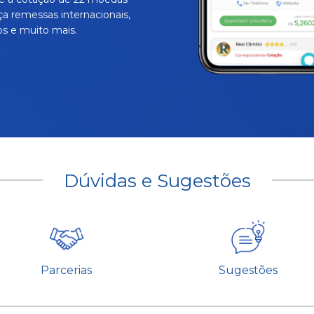
ça remessas internacionais,
s e muito mais.
Dúvidas e Sugestões
Parcerias
Sugestões