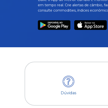
em tempo real. Crie alertas de câmbio, fa
consulte commodities, índices econômico
Dúvidas