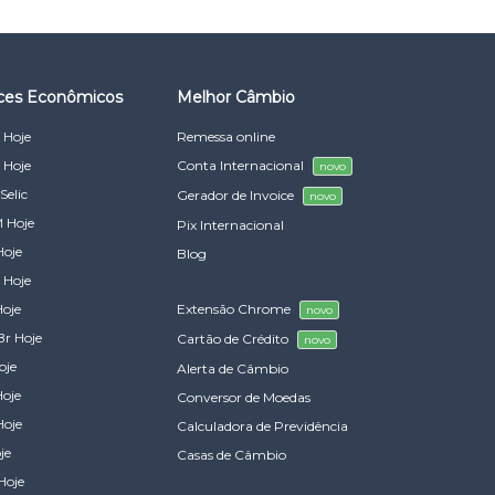
ices Econômicos
Melhor Câmbio
 Hoje
Remessa online
 Hoje
Conta Internacional
novo
Selic
Gerador de Invoice
novo
 Hoje
Pix Internacional
Hoje
Blog
 Hoje
Hoje
Extensão Chrome
novo
Br Hoje
Cartão de Crédito
novo
oje
Alerta de Câmbio
Hoje
Conversor de Moedas
Hoje
Calculadora de Previdência
je
Casas de Câmbio
Hoje