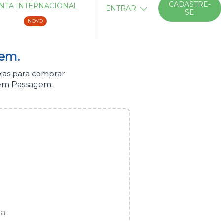
CADASTRE-
NTA INTERNACIONAL
ENTRAR
SE
NOVO
em.
xas para comprar
 em Passagem.
a.