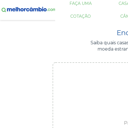
FAÇA UMA
CAS
COTAÇÃO
CÂ
Enc
Saiba quais cas
moeda estran
P