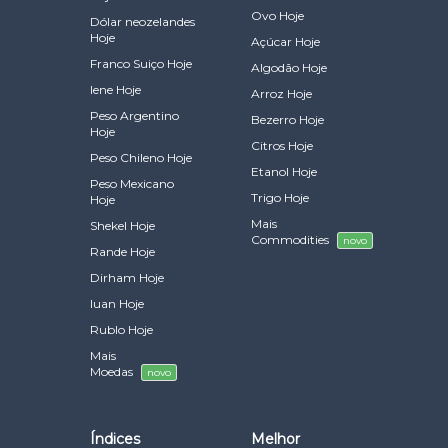
Ovo Hoje
Dólar neozelandes
Hoje
Açúcar Hoje
Franco Suiço Hoje
Algodão Hoje
Iene Hoje
Arroz Hoje
Peso Argentino
Bezerro Hoje
Hoje
Citros Hoje
Peso Chileno Hoje
Etanol Hoje
Peso Mexicano
Trigo Hoje
Hoje
Mais
Shekel Hoje
Commodities
novo
Rande Hoje
Dirham Hoje
Iuan Hoje
Rublo Hoje
Mais
Moedas
novo
Índices
Melhor