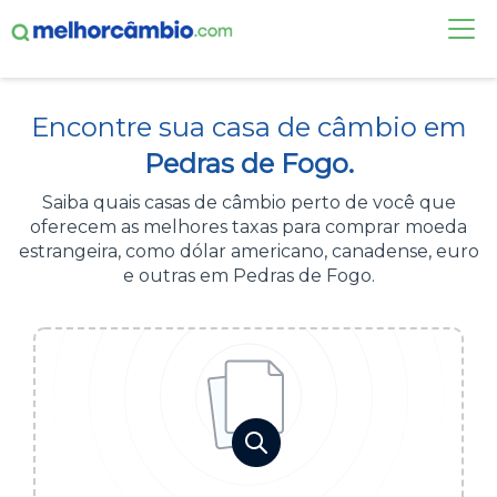
FAÇA UMA COTAÇÃO
Encontre sua casa de câmbio em
CASAS DE CÂMBIO
Pedras de Fogo.
DÓLAR HOJE
Saiba quais casas de câmbio perto de você que
oferecem as melhores taxas para comprar moeda
ALERTA DE CÂMBIO
estrangeira, como dólar americano, canadense, euro
e outras em Pedras de Fogo.
CONTA INTERNACIONAL
NOVO
Acesse sua conta:
ÁREA DO CLIENTE
BROKER DE OFERTAS