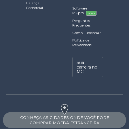
Balança
Comercial
Software
MCpro
novo
Perguntas
Frequentes
Como Funciona?
Política de
Privacidade
Sua
carreira no
MC
CONHEÇA AS CIDADES ONDE VOCÊ PODE
COMPRAR MOEDA ESTRANGEIRA