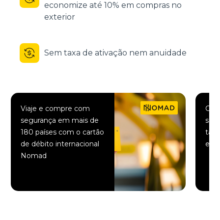
economize até 10% em compras no
exterior
Sem taxa de ativação nem anuidade
Viaje e compre com
Comp
segurança em mais de
saqu
180 países com o cartão
taxa
de débito internacional
elet
Nomad