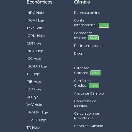
Econômicos
Câmbio
INPC Hoje
Remessa online
IPCA Hoje
Conta
Internacional
novo
Taxa Selic
Gerador de
IGPM Hoje
Invoice
novo
CDI Hoje
Pix Internacional
INCC Hoje
Blog
ICC Hoje
IBC-Br Hoje
Extensão
Chrome
novo
TD Hoje
Cartão de
PIB Hoje
Crédito
novo
IDP Hoje
Alerta de Câmbio
RI Hoje
Conversor de
VVV Hoje
Moedas
IPC-BR Hoje
Calculadora de
Previdência
IGP-DI Hoje
Casas de Câmbio
TR Hoje