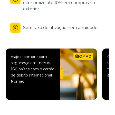
economize até 10% em compras no
exterior
Sem taxa de ativação nem anuidade
Viaje e compre com
Comp
segurança em mais de
saqu
180 países com o cartão
taxa
de débito internacional
elet
Nomad