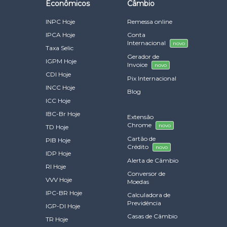
Econômicos
Câmbio
INPC Hoje
Remessa online
IPCA Hoje
Conta
Internacional
novo
Taxa Selic
Gerador de
IGPM Hoje
Invoice
novo
CDI Hoje
Pix Internacional
INCC Hoje
Blog
ICC Hoje
IBC-Br Hoje
Extensão
Chrome
novo
TD Hoje
Cartão de
PIB Hoje
Crédito
novo
IDP Hoje
Alerta de Câmbio
RI Hoje
Conversor de
VVV Hoje
Moedas
IPC-BR Hoje
Calculadora de
Previdência
IGP-DI Hoje
Casas de Câmbio
TR Hoje