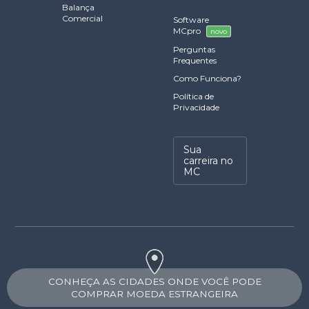
Balança
Comercial
Software
MCpro
novo
Perguntas
Frequentes
Como Funciona?
Política de
Privacidade
Sua
carreira no
MC
CONHEÇA AS CIDADES ONDE VOCÊ PODE
COMPRAR MOEDA ESTRANGEIRA