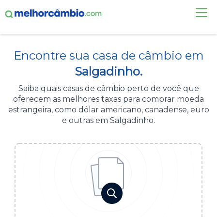
FAÇA UMA COTAÇÃO
Encontre sua casa de câmbio em
CASAS DE CÂMBIO
Salgadinho.
DÓLAR HOJE
Saiba quais casas de câmbio perto de você que
oferecem as melhores taxas para comprar moeda
ALERTA DE CÂMBIO
estrangeira, como dólar americano, canadense, euro
e outras em Salgadinho.
CONTA INTERNACIONAL
NOVO
Acesse sua conta:
ÁREA DO CLIENTE
BROKER DE OFERTAS