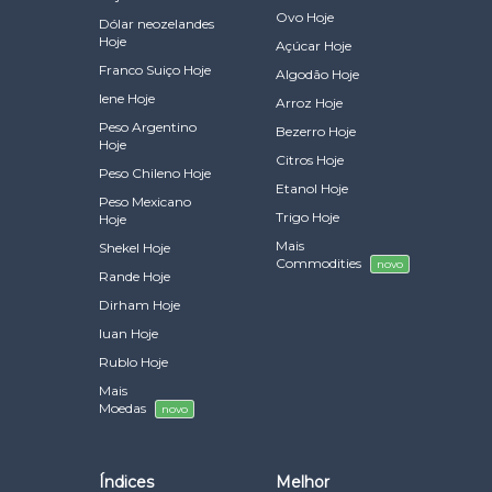
Ovo Hoje
Dólar neozelandes
Hoje
Açúcar Hoje
Franco Suiço Hoje
Algodão Hoje
Iene Hoje
Arroz Hoje
Peso Argentino
Bezerro Hoje
Hoje
Citros Hoje
Peso Chileno Hoje
Etanol Hoje
Peso Mexicano
Trigo Hoje
Hoje
Mais
Shekel Hoje
Commodities
novo
Rande Hoje
Dirham Hoje
Iuan Hoje
Rublo Hoje
Mais
Moedas
novo
Índices
Melhor