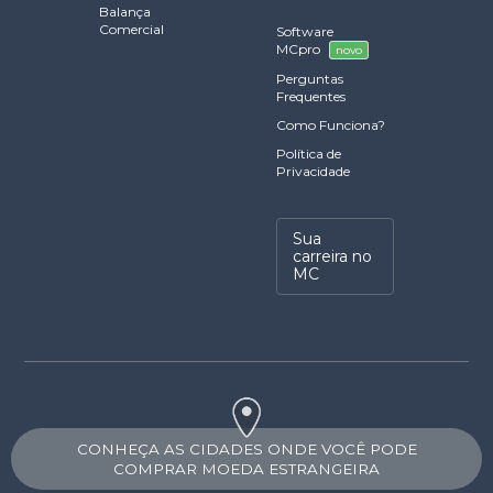
Balança
Comercial
Software
MCpro
novo
Perguntas
Frequentes
Como Funciona?
Política de
Privacidade
Sua
carreira no
MC
CONHEÇA AS CIDADES ONDE VOCÊ PODE
COMPRAR MOEDA ESTRANGEIRA