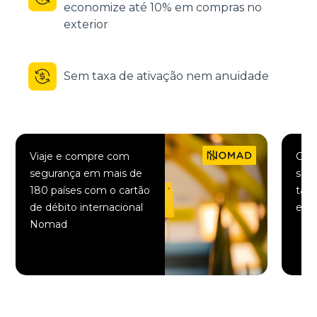
economize até 10% em compras no
exterior
Sem taxa de ativação nem anuidade
Viaje e compre com
Comp
segurança em mais de
saqu
180 países com o cartão
taxa
de débito internacional
elet
Nomad