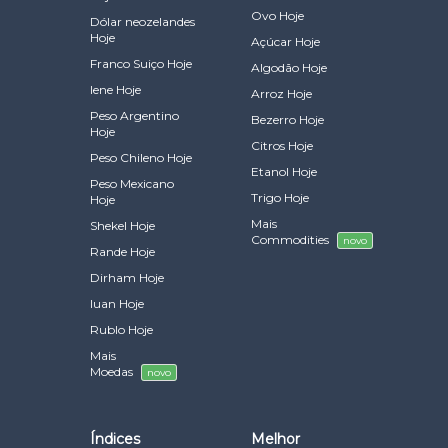
Ovo Hoje
Dólar neozelandes
Hoje
Açúcar Hoje
Franco Suiço Hoje
Algodão Hoje
Iene Hoje
Arroz Hoje
Peso Argentino
Bezerro Hoje
Hoje
Citros Hoje
Peso Chileno Hoje
Etanol Hoje
Peso Mexicano
Trigo Hoje
Hoje
Mais
Shekel Hoje
Commodities
novo
Rande Hoje
Dirham Hoje
Iuan Hoje
Rublo Hoje
Mais
Moedas
novo
Índices
Melhor