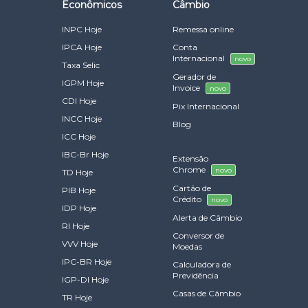
Econômicos
Câmbio
INPC Hoje
Remessa online
IPCA Hoje
Conta
Internacional
novo
Taxa Selic
Gerador de
IGPM Hoje
Invoice
novo
CDI Hoje
Pix Internacional
INCC Hoje
Blog
ICC Hoje
IBC-Br Hoje
Extensão
Chrome
novo
TD Hoje
Cartão de
PIB Hoje
Crédito
novo
IDP Hoje
Alerta de Câmbio
RI Hoje
Conversor de
VVV Hoje
Moedas
IPC-BR Hoje
Calculadora de
Previdência
IGP-DI Hoje
Casas de Câmbio
TR Hoje