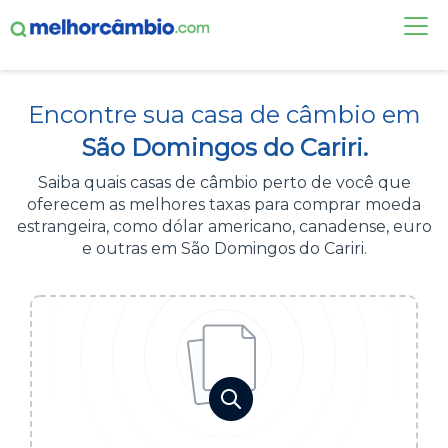
FAÇA UMA COTAÇÃO
Encontre sua casa de câmbio em
CASAS DE CÂMBIO
São Domingos do Cariri.
DÓLAR HOJE
Saiba quais casas de câmbio perto de você que
oferecem as melhores taxas para comprar moeda
ALERTA DE CÂMBIO
estrangeira, como dólar americano, canadense, euro
e outras em São Domingos do Cariri.
CONTA INTERNACIONAL
NOVO
Acesse sua conta:
ÁREA DO CLIENTE
BROKER DE OFERTAS