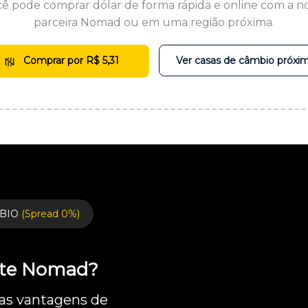
ê pode comprar dólar de forma rápida e online com a n
parceira Nomad ou em uma região próxima.
Comprar por R$ 5,31
Ver casas de câmbio próxi
BIO
(Spread 0%)
ente Nomad?
 as vantagens de