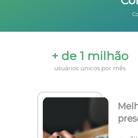
Co
Co
+ de 1 milhão
usuários únicos por mês
Melh
pres
Au