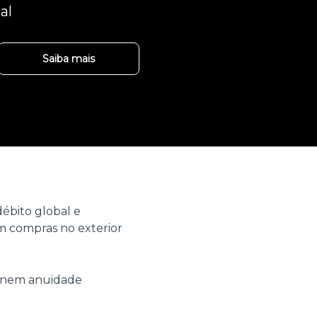
al
Saiba mais
ébito global e
 compras no exterior
o nem anuidade