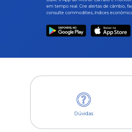
em tempo real. Crie alertas de câmbio, fa
consulte commodities, índices econômico
Dúvidas