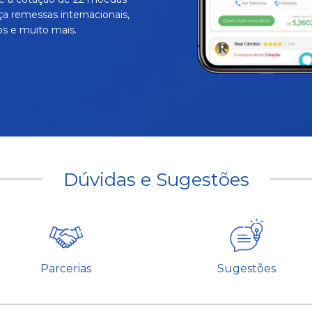
ça remessas internacionais,
s e muito mais.
Dúvidas e Sugestões
Parcerias
Sugestões