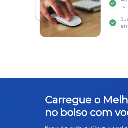
da
Su
em
Carregue o Mel
no bolso com vo
Baixe o App do Melhor Câmbio e monitor