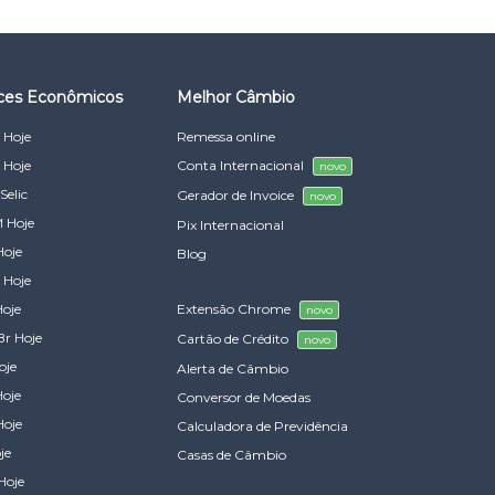
ices Econômicos
Melhor Câmbio
 Hoje
Remessa online
 Hoje
Conta Internacional
novo
Selic
Gerador de Invoice
novo
 Hoje
Pix Internacional
Hoje
Blog
 Hoje
Hoje
Extensão Chrome
novo
Br Hoje
Cartão de Crédito
novo
oje
Alerta de Câmbio
Hoje
Conversor de Moedas
Hoje
Calculadora de Previdência
je
Casas de Câmbio
Hoje