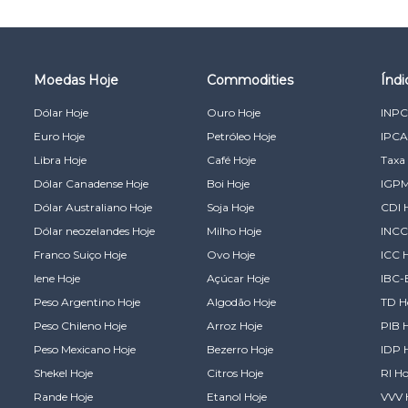
Moedas Hoje
Commodities
Índ
Dólar Hoje
Ouro Hoje
INPC
Euro Hoje
Petróleo Hoje
IPCA
Libra Hoje
Café Hoje
Taxa 
Dólar Canadense Hoje
Boi Hoje
IGPM
Dólar Australiano Hoje
Soja Hoje
CDI 
Dólar neozelandes Hoje
Milho Hoje
INCC
Franco Suiço Hoje
Ovo Hoje
ICC 
Iene Hoje
Açúcar Hoje
IBC-
Peso Argentino Hoje
Algodão Hoje
TD H
Peso Chileno Hoje
Arroz Hoje
PIB 
Peso Mexicano Hoje
Bezerro Hoje
IDP 
Shekel Hoje
Citros Hoje
RI Ho
Rande Hoje
Etanol Hoje
VVV 