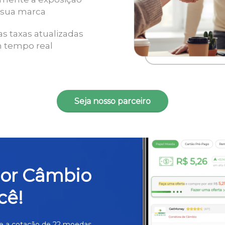
 sua marca
as taxas atualizadas
 tempo real
Seja nosso parceiro
hor Câmbio
cê!
e a cotação de 22 moedas