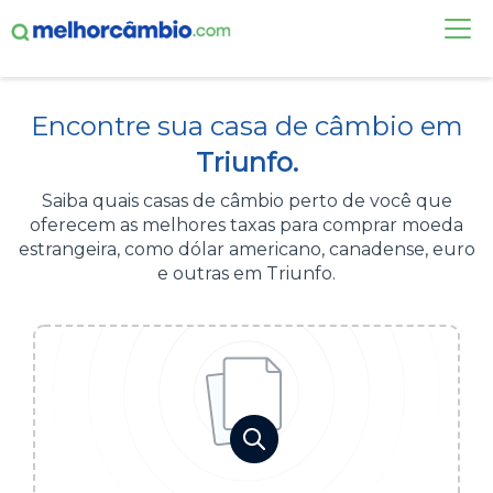
FAÇA UMA COTAÇÃO
Encontre sua casa de câmbio em
CASAS DE CÂMBIO
Triunfo.
DÓLAR HOJE
Saiba quais casas de câmbio perto de você que
oferecem as melhores taxas para comprar moeda
ALERTA DE CÂMBIO
estrangeira, como dólar americano, canadense, euro
e outras em Triunfo.
CONTA INTERNACIONAL
NOVO
Acesse sua conta:
ÁREA DO CLIENTE
BROKER DE OFERTAS