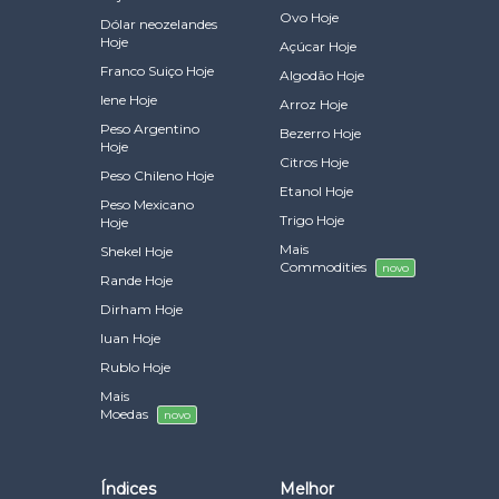
Ovo Hoje
Dólar neozelandes
Hoje
Açúcar Hoje
Franco Suiço Hoje
Algodão Hoje
Iene Hoje
Arroz Hoje
Peso Argentino
Bezerro Hoje
Hoje
Citros Hoje
Peso Chileno Hoje
Etanol Hoje
Peso Mexicano
Trigo Hoje
Hoje
Mais
Shekel Hoje
Commodities
novo
Rande Hoje
Dirham Hoje
Iuan Hoje
Rublo Hoje
Mais
Moedas
novo
Índices
Melhor