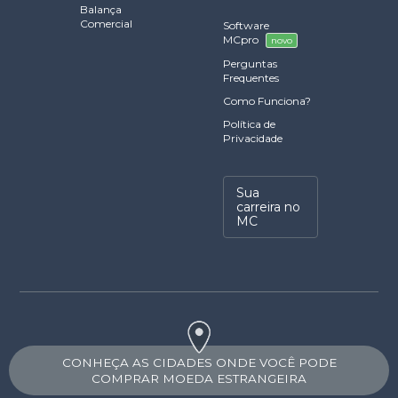
Balança
Comercial
Software
MCpro
novo
Perguntas
Frequentes
Como Funciona?
Política de
Privacidade
Sua
carreira no
MC
CONHEÇA AS CIDADES ONDE VOCÊ PODE
COMPRAR MOEDA ESTRANGEIRA