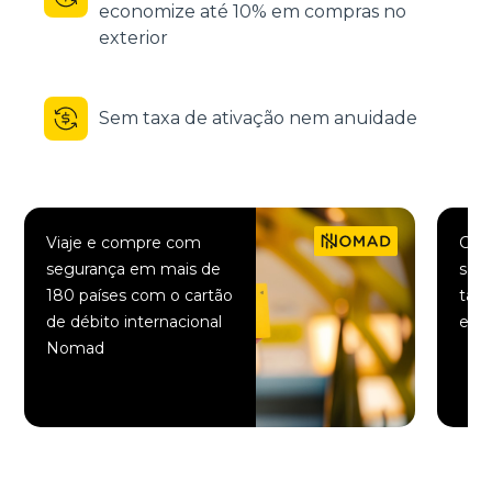
economize até 10% em compras no
exterior
Sem taxa de ativação nem anuidade
Viaje e compre com
Comp
segurança em mais de
saqu
180 países com o cartão
taxa
de débito internacional
elet
Nomad