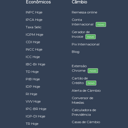
Econômicos
Câmbio
INPC Hoje
Remessa online
IPCA Hoje
Conta
Internacional
novo
Taxa Selic
Gerador de
IGPM Hoje
Invoice
novo
CDI Hoje
Pix Internacional
INCC Hoje
Blog
ICC Hoje
IBC-Br Hoje
Extensão
Chrome
novo
TD Hoje
Cartão de
PIB Hoje
Crédito
novo
IDP Hoje
Alerta de Câmbio
RI Hoje
Conversor de
VVV Hoje
Moedas
IPC-BR Hoje
Calculadora de
Previdência
IGP-DI Hoje
Casas de Câmbio
TR Hoje