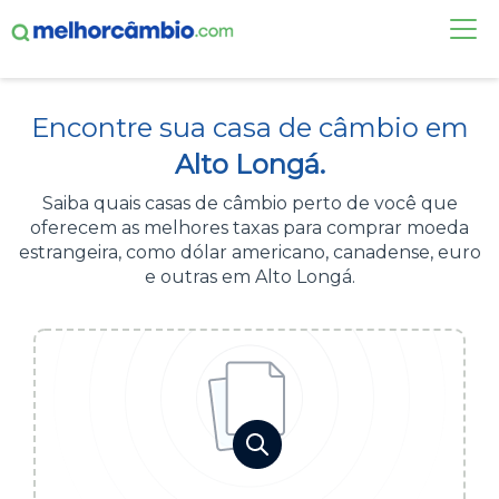
FAÇA UMA COTAÇÃO
Encontre sua casa de câmbio em
CASAS DE CÂMBIO
Alto Longá.
DÓLAR HOJE
Saiba quais casas de câmbio perto de você que
oferecem as melhores taxas para comprar moeda
ALERTA DE CÂMBIO
estrangeira, como dólar americano, canadense, euro
e outras em Alto Longá.
CONTA INTERNACIONAL
NOVO
Acesse sua conta:
ÁREA DO CLIENTE
BROKER DE OFERTAS