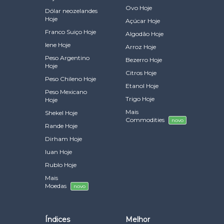
Ovo Hoje
Dólar neozelandes
Hoje
Açúcar Hoje
Franco Suiço Hoje
Algodão Hoje
Iene Hoje
Arroz Hoje
Peso Argentino
Bezerro Hoje
Hoje
Citros Hoje
Peso Chileno Hoje
Etanol Hoje
Peso Mexicano
Trigo Hoje
Hoje
Mais
Shekel Hoje
Commodities
novo
Rande Hoje
Dirham Hoje
Iuan Hoje
Rublo Hoje
Mais
Moedas
novo
Índices
Melhor