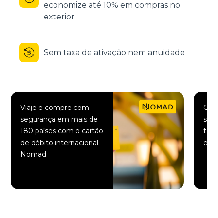
economize até 10% em compras no
exterior
Sem taxa de ativação nem anuidade
Viaje e compre com
Comp
segurança em mais de
saqu
180 países com o cartão
taxa
de débito internacional
elet
Nomad