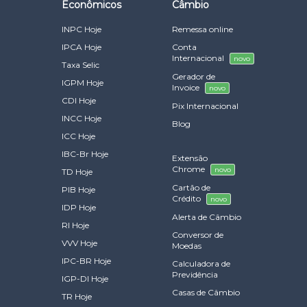
Econômicos
Câmbio
INPC Hoje
Remessa online
IPCA Hoje
Conta
Internacional
novo
Taxa Selic
Gerador de
IGPM Hoje
Invoice
novo
CDI Hoje
Pix Internacional
INCC Hoje
Blog
ICC Hoje
IBC-Br Hoje
Extensão
Chrome
novo
TD Hoje
Cartão de
PIB Hoje
Crédito
novo
IDP Hoje
Alerta de Câmbio
RI Hoje
Conversor de
VVV Hoje
Moedas
IPC-BR Hoje
Calculadora de
Previdência
IGP-DI Hoje
Casas de Câmbio
TR Hoje