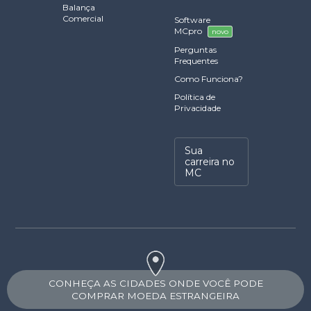
Balança
Comercial
Software
MCpro
novo
Perguntas
Frequentes
Como Funciona?
Política de
Privacidade
Sua
carreira no
MC
CONHEÇA AS CIDADES ONDE VOCÊ PODE
COMPRAR MOEDA ESTRANGEIRA