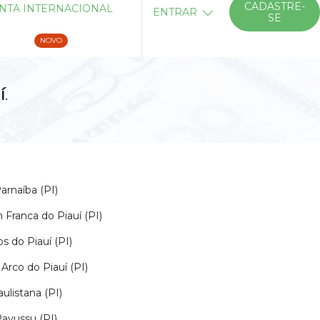
CADASTRE-
NTA INTERNACIONAL
ENTRAR
SE
NOVO
í
.
arnaíba (PI)
Franca do Piauí (PI)
s do Piauí (PI)
rco do Piauí (PI)
ulistana (PI)
avussu (PI)