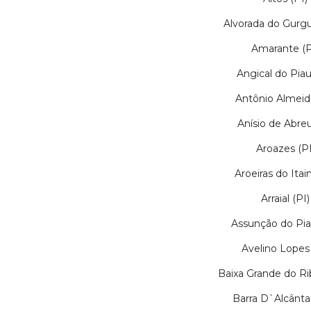
Alvorada do Gurgu
Amarante (P
Angical do Piauí
Antônio Almeida
Anísio de Abreu
Aroazes (PI
Aroeiras do Itai
Arraial (PI)
Assunção do Piau
Avelino Lopes 
Baixa Grande do Rib
Barra D`Alcântar