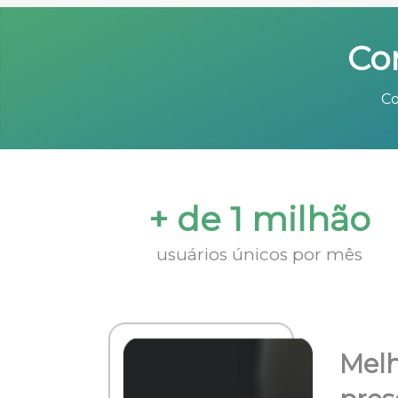
Co
Co
+ de 1 milhão
usuários únicos por mês
Melh