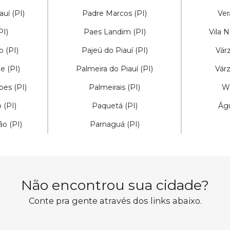
auí (PI)
Padre Marcos (PI)
Ver
PI)
Paes Landim (PI)
Vila N
 (PI)
Pajeú do Piauí (PI)
Vár
e (PI)
Palmeira do Piauí (PI)
Várz
es (PI)
Palmeirais (PI)
Wa
 (PI)
Paquetá (PI)
Águ
o (PI)
Parnaguá (PI)
Não encontrou sua cidade?
Conte pra gente através dos links abaixo.