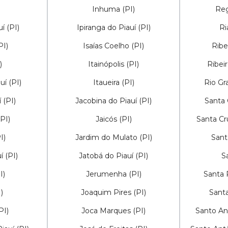
Inhuma (PI)
Reg
í (PI)
Ipiranga do Piauí (PI)
Ri
PI)
Isaías Coelho (PI)
Ribe
)
Itainópolis (PI)
Ribei
uí (PI)
Itaueira (PI)
Rio Gr
 (PI)
Jacobina do Piauí (PI)
Santa 
PI)
Jaicós (PI)
Santa Cr
I)
Jardim do Mulato (PI)
Sant
í (PI)
Jatobá do Piauí (PI)
S
I)
Jerumenha (PI)
Santa 
)
Joaquim Pires (PI)
Santa
PI)
Joca Marques (PI)
Santo An