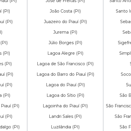
iauí (PI)
José de Freitas (PI)
Santo Antô
 (PI)
João Costa (PI)
Santo I
uí (PI)
Juazeiro do Piauí (PI)
Sebas
I)
Jurema (PI)
Seba
(PI)
Júlio Borges (PI)
Sigefr
s (PI)
Lagoa Alegre (PI)
Simpl
s (PI)
Lagoa de São Francisco (PI)
uí (PI)
Lagoa do Barro do Piauí (PI)
Socor
uí (PI)
Lagoa do Piauí (PI)
Su
a (PI)
Lagoa do Sítio (PI)
São B
Piauí (PI)
Lagoinha do Piauí (PI)
São Francisc
í (PI)
Landri Sales (PI)
São Fran
algo (PI)
Luzilândia (PI)
São F