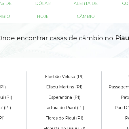
AS DE
DÓLAR
ALERTA DE
CO
MBIO
HOJE
CÂMBIO
Onde encontrar casas de câmbio no
Piau
Elesbão Veloso (PI)
P
PI)
Eliseu Martins (PI)
Passagem 
uí (PI)
Esperantina (PI)
Pato
í (PI)
Fartura do Piauí (PI)
Pau D`A
PI)
Flores do Piauí (PI)
Pa
Floresta do Piauí (PI)
P