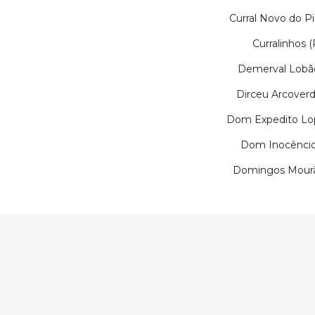
Curral Novo do Pi
Curralinhos (
Demerval Lobão
Dirceu Arcoverd
Dom Expedito Lop
Dom Inocêncio
Domingos Mourã