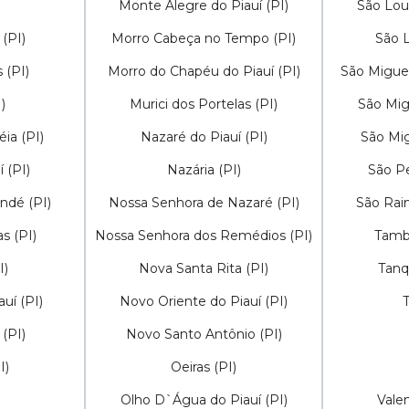
Monte Alegre do Piauí (PI)
São Lou
 (PI)
Morro Cabeça no Tempo (PI)
São L
 (PI)
Morro do Chapéu do Piauí (PI)
São Miguel
)
Murici dos Portelas (PI)
São Mig
ia (PI)
Nazaré do Piauí (PI)
São Mig
 (PI)
Nazária (PI)
São Pe
ndé (PI)
Nossa Senhora de Nazaré (PI)
São Rai
s (PI)
Nossa Senhora dos Remédios (PI)
Tambo
I)
Nova Santa Rita (PI)
Tanq
auí (PI)
Novo Oriente do Piauí (PI)
T
 (PI)
Novo Santo Antônio (PI)
I)
Oeiras (PI)
)
Olho D`Água do Piauí (PI)
Valen