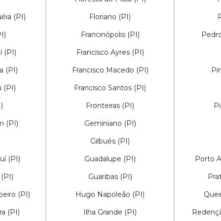
éia (PI)
Floriano (PI)
P
I)
Francinópolis (PI)
Pedro
 (PI)
Francisco Ayres (PI)
 (PI)
Francisco Macedo (PI)
Pi
 (PI)
Francisco Santos (PI)
)
Fronteiras (PI)
Pi
m (PI)
Geminiano (PI)
Gilbués (PI)
í (PI)
Guadalupe (PI)
Porto A
(PI)
Guaribas (PI)
Prat
eiro (PI)
Hugo Napoleão (PI)
Quei
a (PI)
Ilha Grande (PI)
Redençã